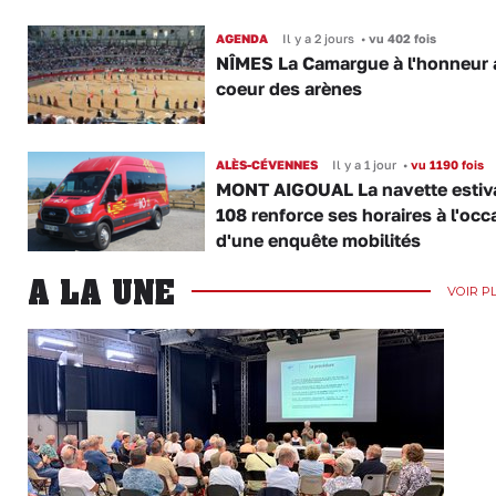
AGENDA
Il y a 2 jours
•
vu 402 fois
NÎMES La Camargue à l'honneur 
coeur des arènes
ALÈS-CÉVENNES
Il y a 1 jour
•
vu 1190 fois
MONT AIGOUAL La navette estiva
108 renforce ses horaires à l'occ
d'une enquête mobilités
A LA UNE
VOIR P