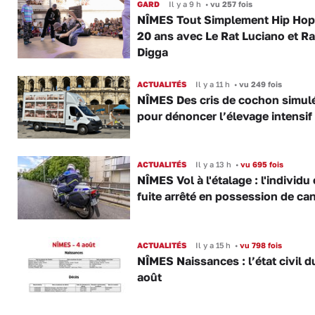
GARD
Il y a 9 h
•
vu 257 fois
NÎMES Tout Simplement Hip Hop 
20 ans avec Le Rat Luciano et R
Digga
ACTUALITÉS
Il y a 11 h
•
vu 249 fois
NÎMES Des cris de cochon simul
pour dénoncer l’élevage intensif
ACTUALITÉS
Il y a 13 h
•
vu 695 fois
NÎMES Vol à l'étalage : l'individu
fuite arrêté en possession de ca
ACTUALITÉS
Il y a 15 h
•
vu 798 fois
NÎMES Naissances : l’état civil d
août