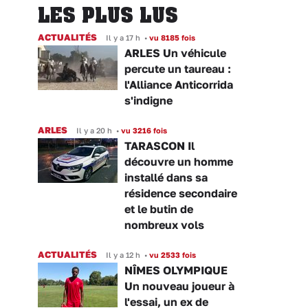
LES PLUS LUS
ACTUALITÉS
Il y a 17 h
•
vu 8185 fois
ARLES Un véhicule
percute un taureau :
l'Alliance Anticorrida
s'indigne
ARLES
Il y a 20 h
•
vu 3216 fois
TARASCON Il
découvre un homme
installé dans sa
résidence secondaire
et le butin de
nombreux vols
ACTUALITÉS
Il y a 12 h
•
vu 2533 fois
NÎMES OLYMPIQUE
Un nouveau joueur à
l'essai, un ex de