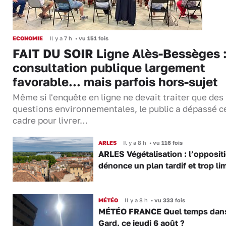
ECONOMIE
Il y a 7 h
•
vu 151 fois
FAIT DU SOIR Ligne Alès-Bessèges :
consultation publique largement
favorable... mais parfois hors-sujet
Même si l'enquête en ligne ne devait traiter que des
questions environnementales, le public a dépassé c
cadre pour livrer…
ARLES
Il y a 8 h
•
vu 116 fois
ARLES Végétalisation : l’opposit
dénonce un plan tardif et trop lim
MÉTÉO
Il y a 8 h
•
vu 333 fois
MÉTÉO FRANCE Quel temps dans
Gard, ce jeudi 6 août ?