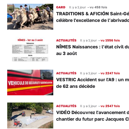
GARD
Il y a 1 jour
•
vu 458 fois
TRADITIONS & AFICIÓN Saint-Gé
célèbre l'excellence de l’abrivad
ACTUALITÉS
Il y a 1 jour
•
vu 1556 fois
NÎMES Naissances : l’état civil d
au 3 août
ACTUALITÉS
Il y a 1 jour
•
vu 2247 fois
VESTRIC Accident sur l'A9 : un 
de 62 ans décède
ACTUALITÉS
Il y a 1 jour
•
vu 2547 fois
VIDÉO Découvrez l'avancement 
chantier du futur parc Jacques C