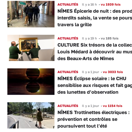
ACTUALITÉS
Il y a 16 h
•
vu 1939 fois
NÎMES Épicerie de nuit : des pro
interdits saisis, la vente se pours
travers la grille
ACTUALITÉS
Il y a 19 h
•
vu 185 fois
CULTURE Six trésors de la collec
Louis Médard à découvrir au mu
des Beaux-Arts de Nîmes
ACTUALITÉS
Il y a 1 jour
•
vu 3033 fois
NÎMES Éclipse solaire : le CHU
sensibilise aux risques et fait ga
des lunettes d’observation
ACTUALITÉS
Il y a 1 jour
•
vu 1154 fois
NÎMES Trottinettes électriques :
prévention et contrôles se
poursuivent tout l’été