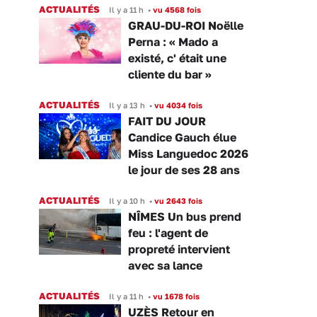
ACTUALITÉS
Il y a 11 h
•
vu 4568 fois
GRAU-DU-ROI Noëlle
Perna : « Mado a
existé, c' était une
cliente du bar »
ACTUALITÉS
Il y a 13 h
•
vu 4034 fois
FAIT DU JOUR
Candice Gauch élue
Miss Languedoc 2026
le jour de ses 28 ans
ACTUALITÉS
Il y a 10 h
•
vu 2643 fois
NÎMES Un bus prend
feu : l'agent de
propreté intervient
avec sa lance
ACTUALITÉS
Il y a 11 h
•
vu 1678 fois
UZÈS Retour en