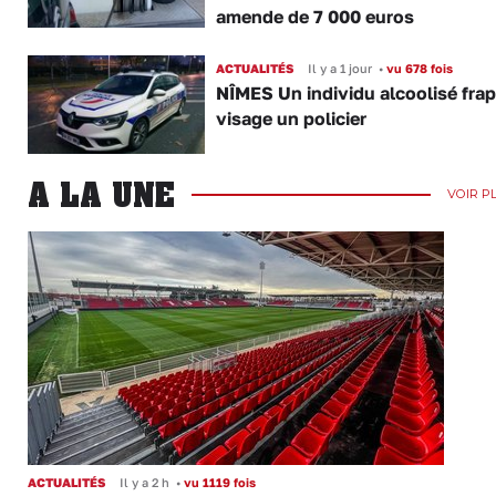
amende de 7 000 euros
ACTUALITÉS
Il y a 1 jour
•
vu 678 fois
NÎMES Un individu alcoolisé fra
visage un policier
A LA UNE
VOIR P
ACTUALITÉS
Il y a 2 h
•
vu 1119 fois