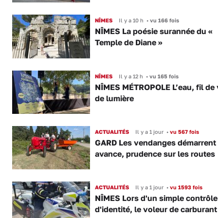
NÎMES
Il y a 10 h
•
vu 166 fois
NÎMES La poésie surannée du «
Temple de Diane »
NÎMES
Il y a 12 h
•
vu 165 fois
NÎMES MÉTROPOLE L’eau, fil de v
de lumière
ACTUALITÉS
Il y a 1 jour
•
vu 567 fois
GARD Les vendanges démarrent
avance, prudence sur les routes
ACTUALITÉS
Il y a 1 jour
•
vu 1593 fois
NÎMES Lors d'un simple contrôle
d'identité, le voleur de carburant