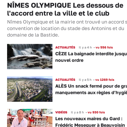
NÎMES OLYMPIQUE Les dessous de
l'accord entre la ville et le club
Nîmes Olympique et la mairie ont trouvé un accord s
convention de location du stade des Antonins et du
domaine de la Bastide.
ACTUALITÉS
Il y a 4 h
•
vu 556 fois
CÈZE La baignade interdite jusqu
nouvel ordre
ACTUALITÉS
Il y a 5 h
•
vu 1269 fois
ALÈS Un snack fermé pour de gr
manquements aux règles d’hygi
VIDÉOS
Il y a 8 h
•
vu 930 fois
Les nouveaux maires du Gard :
Frédéric Meseguer à Beauvoisin