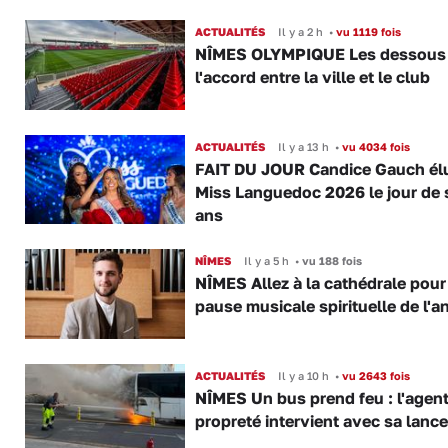
ACTUALITÉS
Il y a 2 h
•
vu 1119 fois
NÎMES OLYMPIQUE Les dessous
l'accord entre la ville et le club
ACTUALITÉS
Il y a 13 h
•
vu 4034 fois
FAIT DU JOUR Candice Gauch él
Miss Languedoc 2026 le jour de 
ans
NÎMES
Il y a 5 h
•
vu 188 fois
NÎMES Allez à la cathédrale pour
pause musicale spirituelle de l'a
ACTUALITÉS
Il y a 10 h
•
vu 2643 fois
NÎMES Un bus prend feu : l'agent
propreté intervient avec sa lance