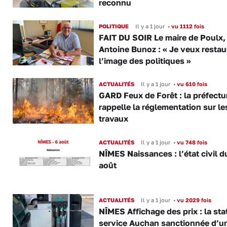
reconnu
POLITIQUE
Il y a 1 jour
•
vu 1112 fois
FAIT DU SOIR Le maire de Poulx,
Antoine Bunoz : « Je veux restau
l’image des politiques »
ACTUALITÉS
Il y a 1 jour
•
vu 610 fois
GARD Feux de Forêt : la préfectu
rappelle la réglementation sur le
travaux
ACTUALITÉS
Il y a 1 jour
•
vu 748 fois
NÎMES Naissances : l’état civil d
août
ACTUALITÉS
Il y a 1 jour
•
vu 2029 fois
NÎMES Affichage des prix : la sta
service Auchan sanctionnée d’u