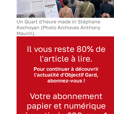
Un Quart d'heure made in Stéphane
Kochoyan (Photo Archoves Anthony
Maurin).
Il vous reste 80% de
l'article à lire.
Pour continuer à découvrir
l'actualité d'Objectif Gard,
abonnez-vous !
Votre abonnement
papier et numérique