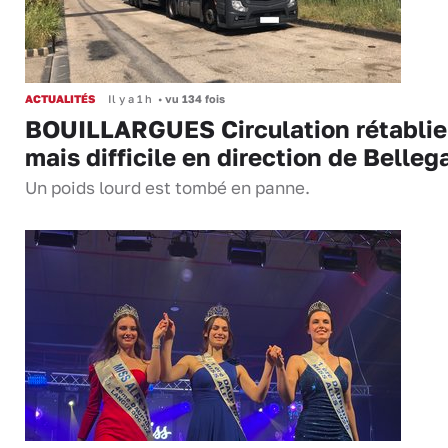
ACTUALITÉS
Il y a 1 h
•
vu 134 fois
BOUILLARGUES Circulation rétablie
mais difficile en direction de Belleg
Un poids lourd est tombé en panne.