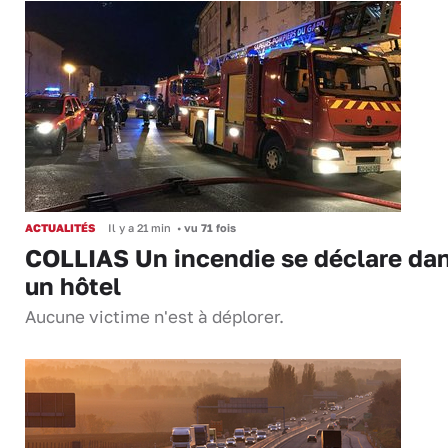
ACTUALITÉS
Il y a 21 min
•
vu 71 fois
COLLIAS Un incendie se déclare da
un hôtel
Aucune victime n'est à déplorer.