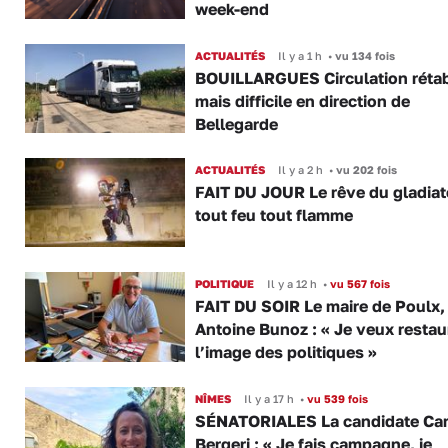
week-end
ACTUALITÉS
Il y a 1 h
•
vu 134 fois
BOUILLARGUES Circulation rétab
mais difficile en direction de
Bellegarde
ACTUALITÉS
Il y a 2 h
•
vu 202 fois
FAIT DU JOUR Le rêve du gladiat
tout feu tout flamme
POLITIQUE
Il y a 12 h
•
vu 567 fois
FAIT DU SOIR Le maire de Poulx,
Antoine Bunoz : « Je veux restau
l’image des politiques »
NÎMES
Il y a 17 h
•
vu 539 fois
SÉNATORIALES La candidate Car
Bergeri : « Je fais campagne, je