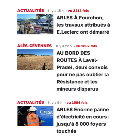
ACTUALITÉS
Il y a 15 h
•
vu 2318 fois
ARLES À Fourchon,
les travaux attribués à
E.Leclerc ont démarré
ALÈS-CÉVENNES
Il y a 22 h
•
vu 1862 fois
AU BORD DES
ROUTES À Laval-
Pradel, deux convois
pour ne pas oublier la
Résistance et les
mineurs disparus
ACTUALITÉS
Il y a 9 h
•
vu 1684 fois
ARLES Enorme panne
d'électricité en cours :
jusqu'à 8 000 foyers
touchés