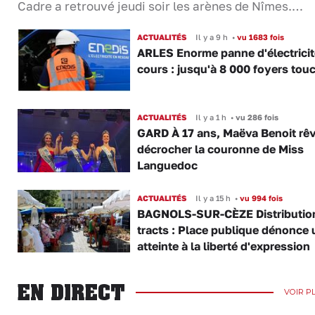
Cadre a retrouvé jeudi soir les arènes de Nîmes.…
ACTUALITÉS
Il y a 9 h
•
vu 1683 fois
ARLES Enorme panne d'électricit
cours : jusqu'à 8 000 foyers tou
ACTUALITÉS
Il y a 1 h
•
vu 286 fois
GARD À 17 ans, Maëva Benoit rê
décrocher la couronne de Miss
Languedoc
ACTUALITÉS
Il y a 15 h
•
vu 994 fois
BAGNOLS-SUR-CÈZE Distributio
tracts : Place publique dénonce 
atteinte à la liberté d'expression
EN DIRECT
VOIR P