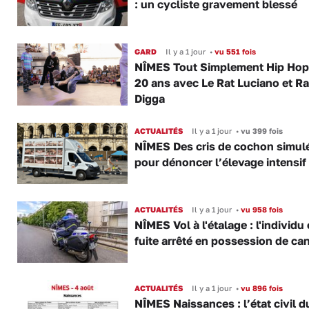
: un cycliste gravement blessé
GARD
Il y a 1 jour
•
vu 551 fois
NÎMES Tout Simplement Hip Hop 
20 ans avec Le Rat Luciano et R
Digga
ACTUALITÉS
Il y a 1 jour
•
vu 399 fois
NÎMES Des cris de cochon simul
pour dénoncer l’élevage intensif
ACTUALITÉS
Il y a 1 jour
•
vu 958 fois
NÎMES Vol à l'étalage : l'individu
fuite arrêté en possession de ca
ACTUALITÉS
Il y a 1 jour
•
vu 896 fois
NÎMES Naissances : l’état civil d