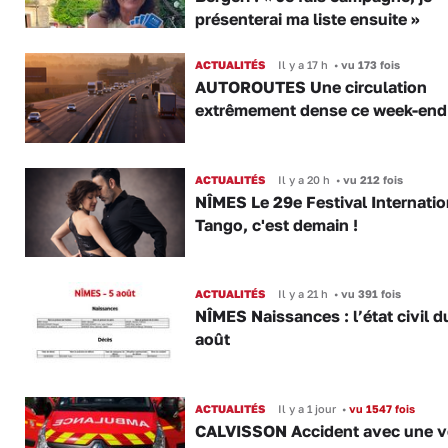
présenterai ma liste ensuite »
ACTUALITÉS
Il y a 17 h
•
vu 173 fois
AUTOROUTES Une circulation
extrêmement dense ce week-end
ACTUALITÉS
Il y a 20 h
•
vu 212 fois
NÎMES Le 29e Festival Internatio
Tango, c'est demain !
ACTUALITÉS
Il y a 21 h
•
vu 391 fois
NÎMES Naissances : l’état civil d
août
ACTUALITÉS
Il y a 1 jour
•
vu 1547 fois
CALVISSON Accident avec une v