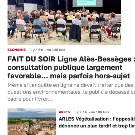
ECONOMIE
Il y a 5 h
•
vu 148 fois
FAIT DU SOIR Ligne Alès-Bessèges :
consultation publique largement
favorable... mais parfois hors-sujet
Même si l'enquête en ligne ne devait traiter que des
questions environnementales, le public a dépassé c
cadre pour livrer…
ARLES
Il y a 7 h
•
vu 105 fois
ARLES Végétalisation : l’opposit
dénonce un plan tardif et trop lim