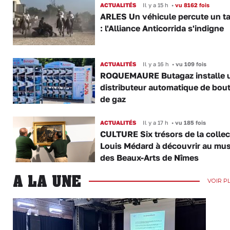
ACTUALITÉS
Il y a 15 h
•
vu 8162 fois
ARLES Un véhicule percute un t
: l'Alliance Anticorrida s'indigne
ACTUALITÉS
Il y a 16 h
•
vu 109 fois
ROQUEMAURE Butagaz installe 
distributeur automatique de bout
de gaz
ACTUALITÉS
Il y a 17 h
•
vu 185 fois
CULTURE Six trésors de la collec
Louis Médard à découvrir au mu
des Beaux-Arts de Nîmes
A LA UNE
VOIR P