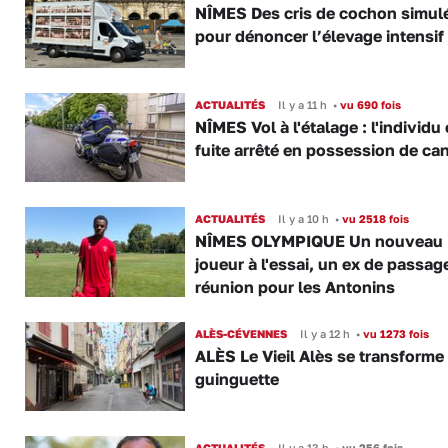
NÎMES Des cris de cochon simul
pour dénoncer l’élevage intensif
ACTUALITÉS
Il y a 11 h
•
vu 690 fois
NÎMES Vol à l'étalage : l'individu
fuite arrêté en possession de ca
ACTUALITÉS
Il y a 10 h
•
vu 2518 fois
NÎMES OLYMPIQUE Un nouveau
joueur à l'essai, un ex de passag
réunion pour les Antonins
ALÈS-CÉVENNES
Il y a 12 h
•
vu 1273 fois
ALÈS Le Vieil Alès se transforme
guinguette
ACTUALITÉS
Il y a 13 h
•
vu 256 fois