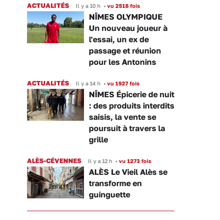
ACTUALITÉS
Il y a 10 h
•
vu 2518 fois
NÎMES OLYMPIQUE
Un nouveau joueur à
l'essai, un ex de
passage et réunion
pour les Antonins
ACTUALITÉS
Il y a 14 h
•
vu 1927 fois
NÎMES Épicerie de nuit
: des produits interdits
saisis, la vente se
poursuit à travers la
grille
ALÈS-CÉVENNES
Il y a 12 h
•
vu 1273 fois
ALÈS Le Vieil Alès se
transforme en
guinguette