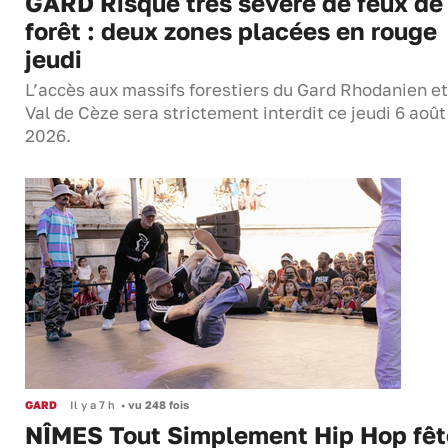
GARD Risque très sévère de feux de
forêt : deux zones placées en rouge
jeudi
L’accès aux massifs forestiers du Gard Rhodanien et
Val de Cèze sera strictement interdit ce jeudi 6 août
2026.
GARD
Il y a 7 h
•
vu 248 fois
NÎMES Tout Simplement Hip Hop fêt