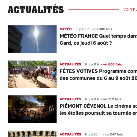
ACTUALITÉS
VOIR P
MÉTÉO
Il y a 6 h
•
vu 306 fois
MÉTÉO FRANCE Quel temps dans
Gard, ce jeudi 6 août ?
ACTUALITÉS
Il y a 8 h
•
vu 603 fois
FÊTES VOTIVES Programme com
des communes du 6 au 9 août 2
ACTUALITÉS
Il y a 9 h
•
vu 112 fois
PIÉMONT CÉVENOL Le cinéma s
les étoiles poursuit sa tournée e
ACTUALITÉS
Il y a 10 h
•
vu 247 fois