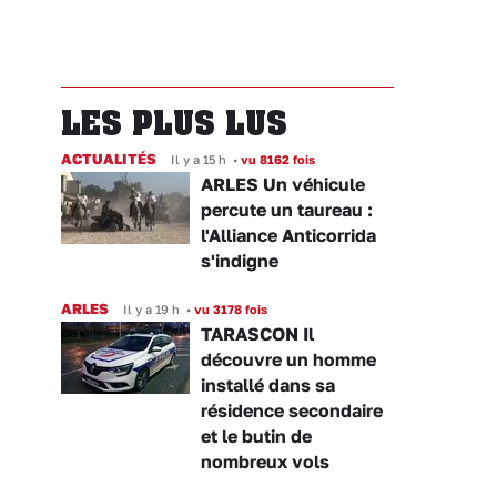
LES PLUS LUS
ACTUALITÉS
Il y a 15 h
•
vu 8162 fois
ARLES Un véhicule
percute un taureau :
l'Alliance Anticorrida
s'indigne
ARLES
Il y a 19 h
•
vu 3178 fois
TARASCON Il
découvre un homme
installé dans sa
résidence secondaire
et le butin de
nombreux vols