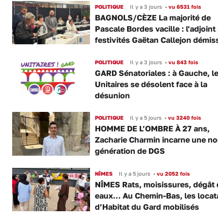
POLITIQUE
Il y a 3 jours
•
vu 6531 fois
BAGNOLS/CÈZE La majorité de
Pascale Bordes vacille : l'adjoint
festivités Gaëtan Callejon démis
POLITIQUE
Il y a 3 jours
•
vu 843 fois
GARD Sénatoriales : à Gauche, l
Unitaires se désolent face à la
désunion
POLITIQUE
Il y a 5 jours
•
vu 3240 fois
HOMME DE L’OMBRE À 27 ans,
Zacharie Charmin incarne une no
génération de DGS
NÎMES
Il y a 5 jours
•
vu 2052 fois
NÎMES Rats, moisissures, dégât
eaux… Au Chemin-Bas, les locat
d’Habitat du Gard mobilisés