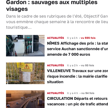
Gardon : sauvages aux multiples
visages
Dans le cadre de ses rubriques de l’été, Objectif Gar
vous emmène chaque semaine à la rencontre de lie
touristique…
ACTUALITÉS
Il y a 1 h
•
vu 555 fois
NÎMES Affichage des prix : la sta
service Auchan sanctionnée d’u
amende de 7 000 euros
ACTUALITÉS
Il y a 2 h
•
vu 93 fois
VILLENEUVE Travaux sur une zo
risque incendie : la mairie clarifie
situation
ACTUALITÉS
Il y a 4 h
•
vu 94 fois
CIRCULATION Départs et retours
vacances : un pic de trafic atten