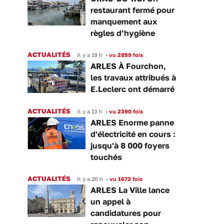
restaurant fermé pour
manquement aux
règles d’hygiène
ACTUALITÉS
Il y a 19 h
•
vu 2859 fois
ARLES À Fourchon,
les travaux attribués à
E.Leclerc ont démarré
ACTUALITÉS
Il y a 13 h
•
vu 2390 fois
ARLES Enorme panne
d'électricité en cours :
jusqu'à 8 000 foyers
touchés
ACTUALITÉS
Il y a 20 h
•
vu 1673 fois
ARLES La Ville lance
un appel à
candidatures pour