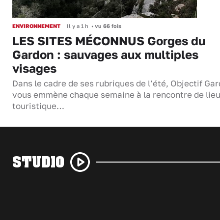
ENVIRONNEMENT
Il y a 1 h
•
vu 66 fois
LES SITES MÉCONNUS Gorges du
Gardon : sauvages aux multiples
visages
Dans le cadre de ses rubriques de l’été, Objectif Gar
vous emmène chaque semaine à la rencontre de lie
touristique…
STUDIO