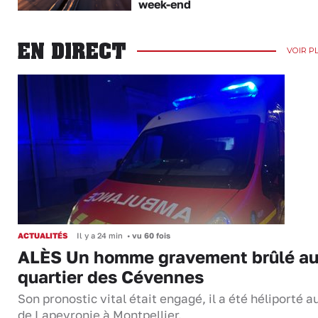
week-end
EN DIRECT
VOIR P
ACTUALITÉS
Il y a 24 min
•
vu 60 fois
ALÈS Un homme gravement brûlé a
quartier des Cévennes
Son pronostic vital était engagé, il a été héliporté 
de Lapeyronie à Montpellier.