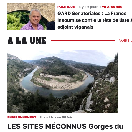
POLITIQUE
Il y a 6 jours
•
vu 2755 fois
GARD Sénatoriales : La France
insoumise confie la tête de liste 
adjoint viganais
A LA UNE
VOIR P
ENVIRONNEMENT
Il y a 1 h
•
vu 66 fois
LES SITES MÉCONNUS Gorges du