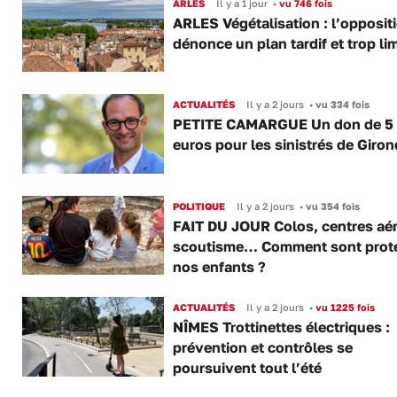
ARLES
Il y a 1 jour
•
vu 746 fois
ARLES Végétalisation : l’opposit
dénonce un plan tardif et trop lim
ACTUALITÉS
Il y a 2 jours
•
vu 334 fois
PETITE CAMARGUE Un don de 5
euros pour les sinistrés de Giro
POLITIQUE
Il y a 2 jours
•
vu 354 fois
FAIT DU JOUR Colos, centres aér
scoutisme… Comment sont prot
nos enfants ?
ACTUALITÉS
Il y a 2 jours
•
vu 1225 fois
NÎMES Trottinettes électriques :
prévention et contrôles se
poursuivent tout l’été