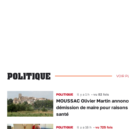
POLITIQUE
VOIR P
POLITIQUE
Il y a 1 h
•
vu 82 fois
MOUSSAC Olivier Martin annonc
démission de maire pour raisons
santé
POLITIQUE
Il y a 16 h
•
vu 725 fois