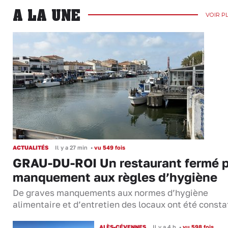
A LA UNE
VOIR P
ACTUALITÉS
Il y a 27 min
•
vu 549 fois
GRAU-DU-ROI Un restaurant fermé 
manquement aux règles d’hygiène
De graves manquements aux normes d’hygiène
alimentaire et d’entretien des locaux ont été consta
ALÈS-CÉVENNES
Il y a 4 h
•
vu 598 fois