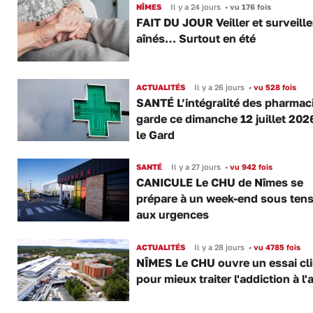
NÎMES
Il y a 24 jours
•
vu 176 fois
FAIT DU JOUR Veiller et surveille
aînés… Surtout en été
ACTUALITÉS
Il y a 26 jours
•
vu 528 fois
SANTÉ L’intégralité des pharmac
garde ce dimanche 12 juillet 202
le Gard
SANTÉ
Il y a 27 jours
•
vu 942 fois
CANICULE Le CHU de Nîmes se
prépare à un week-end sous ten
aux urgences
ACTUALITÉS
Il y a 28 jours
•
vu 4785 fois
NÎMES Le CHU ouvre un essai cl
pour mieux traiter l'addiction à l'