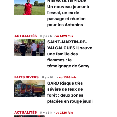
NÎMES OLYMPIQUE
Un nouveau joueur à
l'essai, un ex de
passage et réunion
pour les Antonins
ACTUALITÉS
Il y a 7 h
•
vu 1429 fois
SAINT-MARTIN-DE-
VALGALGUES Il sauve
une famille des
flammes : le
témoignage de Samy
FAITS DIVERS
Il y a 20 h
•
vu 1398 fois
GARD Risque très
sévère de feux de
forêt : deux zones
placées en rouge jeudi
ACTUALITÉS
Il y a 6 h
•
vu 1126 fois