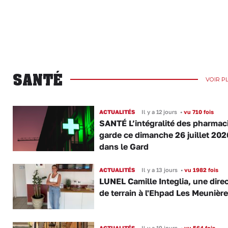
SANTÉ
VOIR P
ACTUALITÉS
Il y a 12 jours
•
vu 710 fois
SANTÉ L’intégralité des pharmac
garde ce dimanche 26 juillet 202
dans le Gard
ACTUALITÉS
Il y a 13 jours
•
vu 1982 fois
LUNEL Camille Integlia, une direc
de terrain à l'Ehpad Les Meunièr
ACTUALITÉS
Il y a 19 jours
•
vu 564 fois