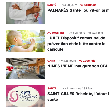
SANTÉ
Il y a 28 jours
•
vu 1138 fois
PALMARÈS Santé : où vit-on le m
ACTUALITÉS
Il y a 28 jours
•
vu 124 fois
LUNEL Dispositif communal de
prévention et de lutte contre la
canicule
GARD
Il y a 28 jours
•
vu 1205 fois
NÎMES L’IFME inaugure son CFA
SANTÉ
Il y a 1 mois
•
vu 183 fois
SAINT-GILLES Rebelote, l’atout
santé