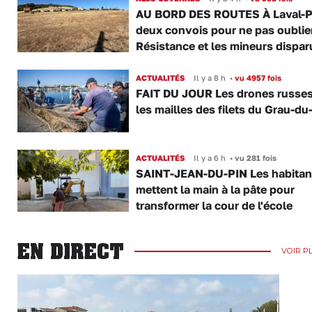
AU BORD DES ROUTES À Laval-P
deux convois pour ne pas oublier
Résistance et les mineurs dispar
ACTUALITÉS
Il y a 8 h
•
vu 4957 fois
FAIT DU JOUR Les drones russe
les mailles des filets du Grau-du
ACTUALITÉS
Il y a 6 h
•
vu 281 fois
SAINT-JEAN-DU-PIN Les habitan
mettent la main à la pâte pour
transformer la cour de l'école
EN DIRECT
VOIR P