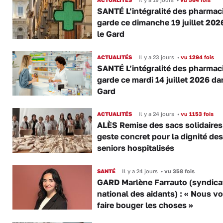
SANTÉ L’intégralité des pharmac
garde ce dimanche 19 juillet 202
le Gard
ACTUALITÉS
Il y a 23 jours
•
vu 1294 fois
SANTÉ L’intégralité des pharmac
garde ce mardi 14 juillet 2026 da
Gard
ACTUALITÉS
Il y a 24 jours
•
vu 1153 fois
ALÈS Remise des sacs solidaires
geste concret pour la dignité des
seniors hospitalisés
SANTÉ
Il y a 24 jours
•
vu 358 fois
GARD Marlène Farrauto (syndica
national des aidants) : « Nous v
faire bouger les choses »