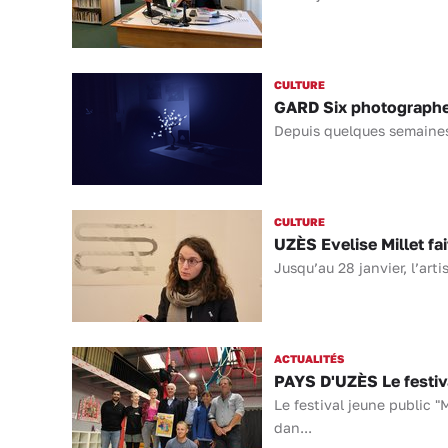
CULTURE
GARD Six photographes
Depuis quelques semaines,
CULTURE
UZÈS Evelise Millet fai
Jusqu’au 28 janvier, l’arti
ACTUALITÉS
PAYS D'UZÈS Le festiva
Le festival jeune public 
dan...