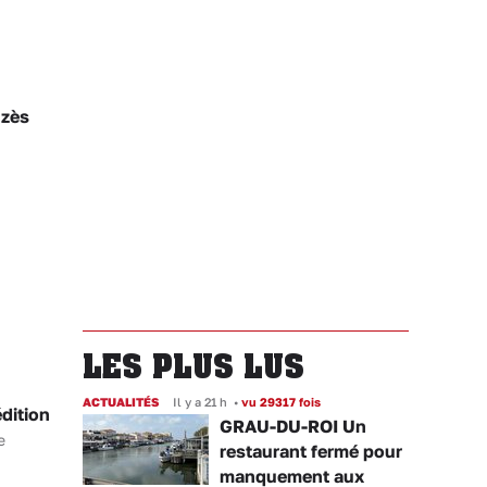
Uzès
LES PLUS LUS
ACTUALITÉS
Il y a 21 h
•
vu 29317 fois
dition
GRAU-DU-ROI Un
e
restaurant fermé pour
manquement aux