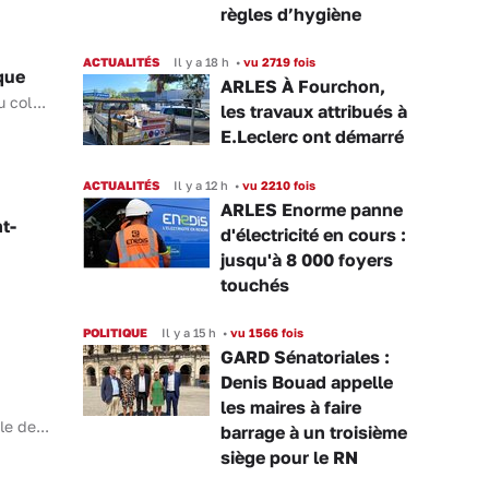
règles d’hygiène
ACTUALITÉS
Il y a 18 h
•
vu 2719 fois
que
ARLES À Fourchon,
 col...
les travaux attribués à
E.Leclerc ont démarré
ACTUALITÉS
Il y a 12 h
•
vu 2210 fois
ARLES Enorme panne
nt-
d'électricité en cours :
jusqu'à 8 000 foyers
touchés
POLITIQUE
Il y a 15 h
•
vu 1566 fois
GARD Sénatoriales :
Denis Bouad appelle
les maires à faire
e de...
barrage à un troisième
siège pour le RN