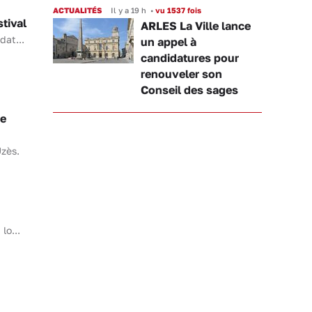
ACTUALITÉS
Il y a 19 h
•
vu 1537 fois
tival
ARLES La Ville lance
dat...
un appel à
candidatures pour
renouveler son
Conseil des sages
de
Uzès.
lo...