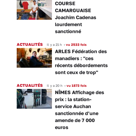
COURSE
CAMARGUAISE
Joachim Cadenas
lourdement
sanctionné
ACTUALITÉS
Il y a 21 h
•
vu 2533 fois
ARLES Fédération des
manadiers : "ces
récents débordements
sont ceux de trop"
ACTUALITÉS
Il y a 20 h
•
vu 1873 fois
NÎMES Affichage des
prix : la station-
service Auchan
sanctionnée d’une
amende de 7 000
euros