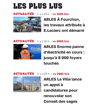
LES PLUS LUS
ACTUALITÉS
Il y a 22 h
•
vu 3165 fois
ARLES À Fourchon,
les travaux attribués à
E.Leclerc ont démarré
ACTUALITÉS
Il y a 16 h
•
vu 2659 fois
ARLES Enorme panne
d'électricité en cours :
jusqu'à 8 000 foyers
touchés
ACTUALITÉS
Il y a 23 h
•
vu 2082 fois
ARLES La Ville lance
un appel à
candidatures pour
renouveler son
Conseil des sages