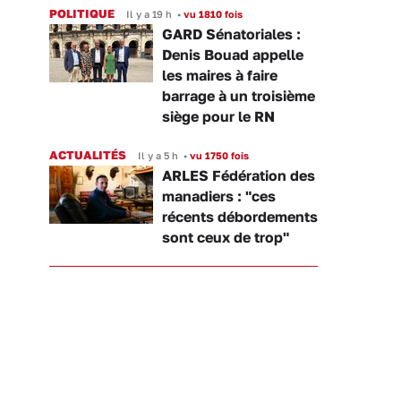
POLITIQUE
Il y a 19 h
•
vu 1810 fois
GARD Sénatoriales :
Denis Bouad appelle
les maires à faire
barrage à un troisième
siège pour le RN
ACTUALITÉS
Il y a 5 h
•
vu 1750 fois
ARLES Fédération des
manadiers : "ces
récents débordements
sont ceux de trop"