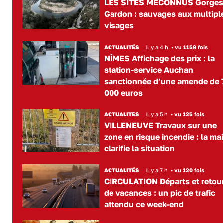
LES SITES MÉCONNUS Gorges
Gardon : sauvages aux multipl
visages
ACTUALITÉS
Il y a 4 h
•
vu 1159 fois
NÎMES Affichage des prix : la
station-service Auchan
sanctionnée d’une amende de 
000 euros
ACTUALITÉS
Il y a 5 h
•
vu 125 fois
VILLENEUVE Travaux sur une
zone en risque incendie : la mai
clarifie la situation
ACTUALITÉS
Il y a 7 h
•
vu 120 fois
CIRCULATION Départs et retou
de vacances : un pic de trafic
attendu ce week-end