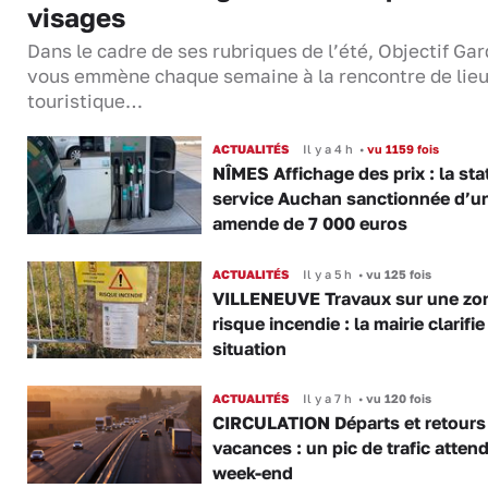
visages
Dans le cadre de ses rubriques de l’été, Objectif Gar
vous emmène chaque semaine à la rencontre de lie
touristique…
ACTUALITÉS
Il y a 4 h
•
vu 1159 fois
NÎMES Affichage des prix : la sta
service Auchan sanctionnée d’u
amende de 7 000 euros
ACTUALITÉS
Il y a 5 h
•
vu 125 fois
VILLENEUVE Travaux sur une zo
risque incendie : la mairie clarifie
situation
ACTUALITÉS
Il y a 7 h
•
vu 120 fois
CIRCULATION Départs et retours
vacances : un pic de trafic atten
week-end