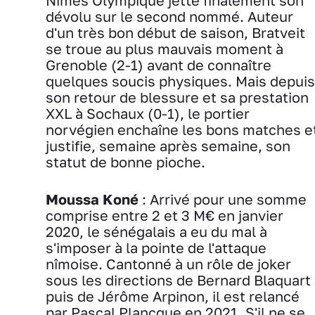
Nîmes Olympique jette finalement son
dévolu sur le second nommé. Auteur
d'un très bon début de saison, Bratveit
se troue au plus mauvais moment à
Grenoble (2-1) avant de connaître
quelques soucis physiques. Mais depuis
son retour de blessure et sa prestation
XXL à Sochaux (0-1), le portier
norvégien enchaîne les bons matches e
justifie, semaine après semaine, son
statut de bonne pioche.
Moussa Koné
: Arrivé pour une somme
comprise entre 2 et 3 M€ en janvier
2020, le sénégalais a eu du mal à
s'imposer à la pointe de l'attaque
nîmoise. Cantonné à un rôle de joker
sous les directions de Bernard Blaquart
puis de Jérôme Arpinon, il est relancé
par Pascal Plancque en 2021. S'il ne se