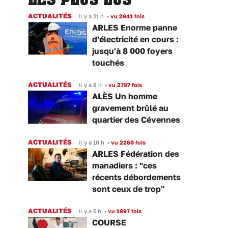
ACTUALITÉS
Il y a 21 h
•
vu 2941 fois
ARLES Enorme panne
d'électricité en cours :
jusqu'à 8 000 foyers
touchés
ACTUALITÉS
Il y a 8 h
•
vu 2797 fois
ALÈS Un homme
gravement brûlé au
quartier des Cévennes
ACTUALITÉS
Il y a 10 h
•
vu 2260 fois
ARLES Fédération des
manadiers : "ces
récents débordements
sont ceux de trop"
ACTUALITÉS
Il y a 5 h
•
vu 1897 fois
COURSE