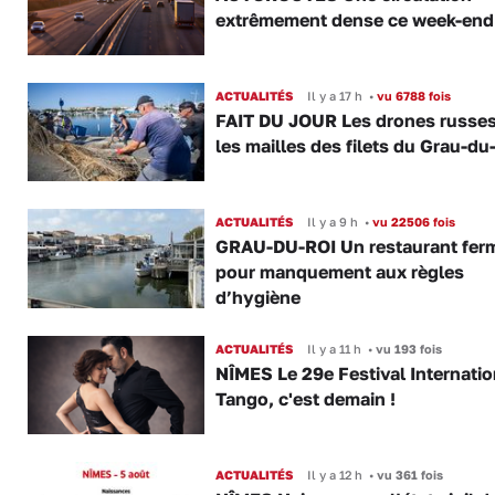
extrêmement dense ce week-end
ACTUALITÉS
Il y a 17 h
•
vu 6788 fois
FAIT DU JOUR Les drones russe
les mailles des filets du Grau-du
ACTUALITÉS
Il y a 9 h
•
vu 22506 fois
GRAU-DU-ROI Un restaurant fer
pour manquement aux règles
d’hygiène
ACTUALITÉS
Il y a 11 h
•
vu 193 fois
NÎMES Le 29e Festival Internatio
Tango, c'est demain !
ACTUALITÉS
Il y a 12 h
•
vu 361 fois