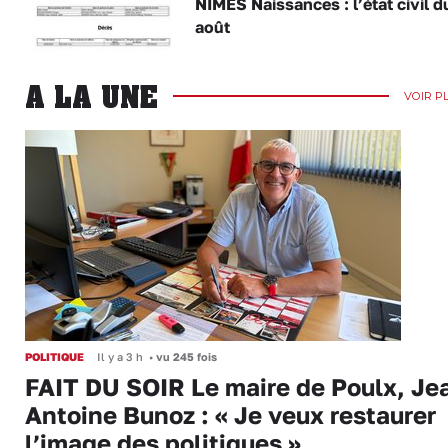
NÎMES Naissances : l’état civil d
août
A LA UNE
VOIR P
POLITIQUE
Il y a 3 h
•
vu 245 fois
FAIT DU SOIR Le maire de Poulx, Je
Antoine Bunoz : « Je veux restaurer
l’image des politiques »