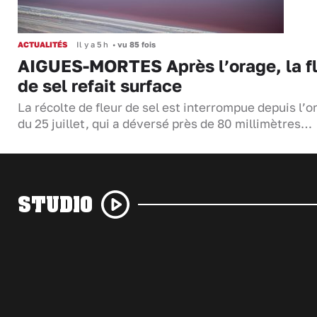
ACTUALITÉS
Il y a 5 h
•
vu 85 fois
AIGUES-MORTES Après l’orage, la f
de sel refait surface
La récolte de fleur de sel est interrompue depuis l’o
du 25 juillet, qui a déversé près de 80 millimètres…
STUDIO