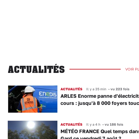
ACTUALITÉS
VOIR P
ACTUALITÉS
Il y a 35 min
•
vu 223 fois
ARLES Enorme panne d'électricit
cours : jusqu'à 8 000 foyers tou
ACTUALITÉS
Il y a 4 h
•
vu 186 fois
MÉTÉO FRANCE Quel temps dans
Gard ce vendredi 7 août ?