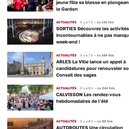
jeune fille se blesse en plongea
le Gardon
ACTUALITÉS
Il y a 7 h
•
vu 141 fois
SORTIES Découvrez les activités
incontournables à ne pas manqu
week-end !
ACTUALITÉS
Il y a 7 h
•
vu 104 fois
ARLES La Ville lance un appel à
candidatures pour renouveler s
Conseil des sages
ACTUALITÉS
Il y a 8 h
•
vu 244 fois
CALVISSON Les rendez-vous
hebdomadaires de l’été
ACTUALITÉS
Il y a 8 h
•
vu 82 fois
AUTOROUTES Une circulation