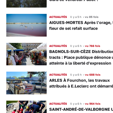
ACTUALITÉS
Il y a 5 h
•
vu 85 fois
AIGUES-MORTES Après l’orage, 
fleur de sel refait surface
ACTUALITÉS
Il y a 6 h
•
vu 766 fois
BAGNOLS-SUR-CÈZE Distributio
tracts : Place publique dénonce 
atteinte à la liberté d'expression
ACTUALITÉS
Il y a 6 h
•
vu 688 fois
ARLES À Fourchon, les travaux
attribués à E.Leclerc ont démarr
ACTUALITÉS
Il y a 6 h
•
vu 964 fois
SAINT-ANDRÉ-DE-VALBORGNE 