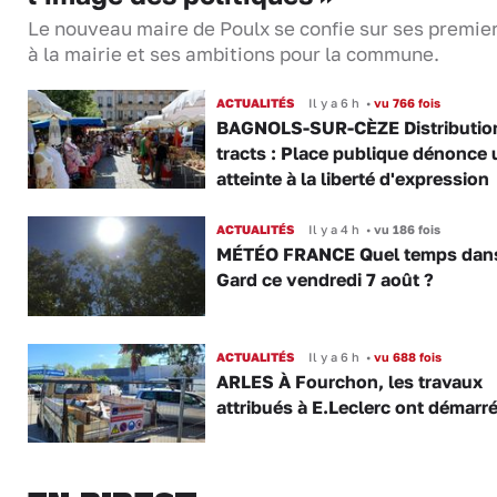
Le nouveau maire de Poulx se confie sur ses premie
à la mairie et ses ambitions pour la commune.
ACTUALITÉS
Il y a 6 h
•
vu 766 fois
BAGNOLS-SUR-CÈZE Distributio
tracts : Place publique dénonce 
atteinte à la liberté d'expression
ACTUALITÉS
Il y a 4 h
•
vu 186 fois
MÉTÉO FRANCE Quel temps dans
Gard ce vendredi 7 août ?
ACTUALITÉS
Il y a 6 h
•
vu 688 fois
ARLES À Fourchon, les travaux
attribués à E.Leclerc ont démarr