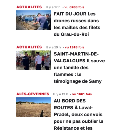
ACTUALITÉS
Il y a 17 h
•
vu 6788 fois
FAIT DU JOUR Les
drones russes dans
les mailles des filets
du Grau-du-Roi
ACTUALITÉS
Il y a 16 h
•
vu 1918 fois
SAINT-MARTIN-DE-
VALGALGUES Il sauve
une famille des
flammes : le
témoignage de Samy
ALÈS-CÉVENNES
Il y a 13 h
•
vu 1661 fois
AU BORD DES
ROUTES À Laval-
Pradel, deux convois
pour ne pas oublier la
Résistance et les