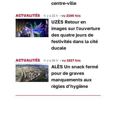
centre-ville
ACTUALITÉS
Il y a 21 h
•
vu 2186 fois
UZÈS Retour en
images sur l'ouverture
des quatre jours de
festivités dans la cité
ducale
ACTUALITÉS
Il y a 16 h
•
vu 1827 fois
ALÈS Un snack fermé
pour de graves
manquements aux
règles d’hygiène