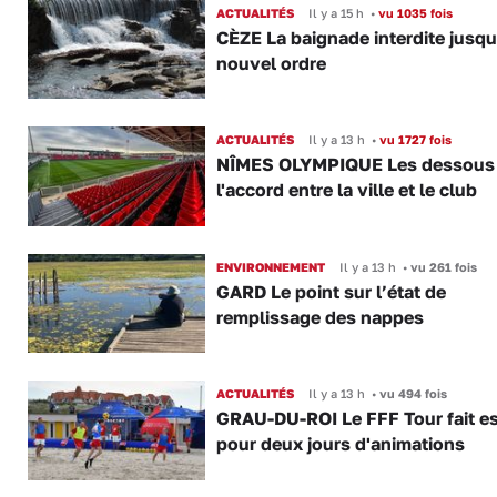
ACTUALITÉS
Il y a 15 h
•
vu 1035 fois
CÈZE La baignade interdite jusqu
nouvel ordre
ACTUALITÉS
Il y a 13 h
•
vu 1727 fois
NÎMES OLYMPIQUE Les dessous
l'accord entre la ville et le club
ENVIRONNEMENT
Il y a 13 h
•
vu 261 fois
GARD Le point sur l’état de
remplissage des nappes
ACTUALITÉS
Il y a 13 h
•
vu 494 fois
GRAU-DU-ROI Le FFF Tour fait e
pour deux jours d'animations