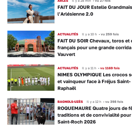
ARLES
Il y a 28 min
•
vu 27 fois
FAIT DU JOUR Estelle Grandmai
l’Arlésienne 2.0
ACTUALITÉS
Il y a 10 h
•
vu 259 fois
FAIT DU SOIR Chevaux, toros et 
français pour une grande corrida
Vauvert
ACTUALITÉS
Il y a 11 h
•
vu 1169 fois
NIMES OLYMPIQUE Les crocos s
et vainqueur face à Fréjus Saint-
Raphaël
BAGNOLS-UZÈS
Il y a 12 h
•
vu 398 fois
ROQUEMAURE Quatre jours de fê
traditions et de convivialité pour
Saint-Roch 2026