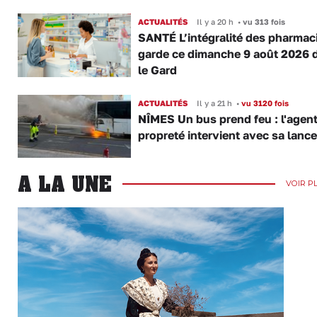
ACTUALITÉS
Il y a 20 h
•
vu 313 fois
SANTÉ L’intégralité des pharmac
garde ce dimanche 9 août 2026 
le Gard
ACTUALITÉS
Il y a 21 h
•
vu 3120 fois
NÎMES Un bus prend feu : l'agent
propreté intervient avec sa lance
A LA UNE
VOIR P