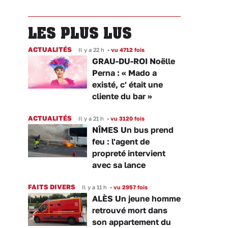
LES PLUS LUS
ACTUALITÉS
Il y a 22 h
•
vu 4712 fois
GRAU-DU-ROI Noëlle
Perna : « Mado a
existé, c' était une
cliente du bar »
ACTUALITÉS
Il y a 21 h
•
vu 3120 fois
NÎMES Un bus prend
feu : l'agent de
propreté intervient
avec sa lance
FAITS DIVERS
Il y a 11 h
•
vu 2957 fois
ALÈS Un jeune homme
retrouvé mort dans
son appartement du