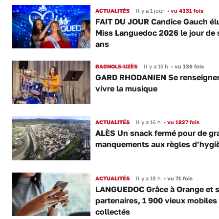
ACTUALITÉS
Il y a 1 jour
•
vu 4331 fois
FAIT DU JOUR Candice Gauch él
Miss Languedoc 2026 le jour de 
ans
BAGNOLS-UZÈS
Il y a 15 h
•
vu 136 fois
GARD RHODANIEN Se renseigner,
vivre la musique
ACTUALITÉS
Il y a 16 h
•
vu 1827 fois
ALÈS Un snack fermé pour de gr
manquements aux règles d’hygi
ACTUALITÉS
Il y a 18 h
•
vu 71 fois
LANGUEDOC Grâce à Orange et 
partenaires, 1 900 vieux mobiles
collectés