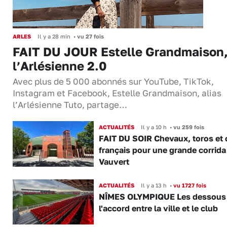
ARLES
Il y a 28 min
•
vu 27 fois
FAIT DU JOUR Estelle Grandmaison
l’Arlésienne 2.0
Avec plus de 5 000 abonnés sur YouTube, TikTok,
Instagram et Facebook, Estelle Grandmaison, alias
l’Arlésienne Tuto, partage…
ACTUALITÉS
Il y a 10 h
•
vu 259 fois
FAIT DU SOIR Chevaux, toros et 
français pour une grande corrida
Vauvert
ACTUALITÉS
Il y a 13 h
•
vu 1727 fois
NÎMES OLYMPIQUE Les dessous
l'accord entre la ville et le club