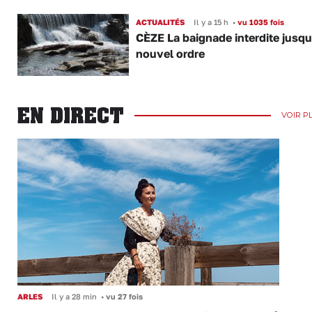
ACTUALITÉS
Il y a 15 h
•
vu 1035 fois
CÈZE La baignade interdite jusqu
nouvel ordre
EN DIRECT
VOIR P
ARLES
Il y a 28 min
•
vu 27 fois