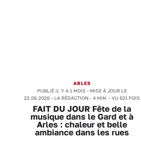
ARLES
PUBLIÉ IL Y A 1 MOIS - MISE À JOUR LE
22.06.2026 -
LA RÉDACTION
-
4 MIN
- VU 621 FOIS
FAIT DU JOUR Fête de la
musique dans le Gard et à
Arles : chaleur et belle
ambiance dans les rues
Emma Paravisini, sur la place du Forum à Arles
- S.Ma