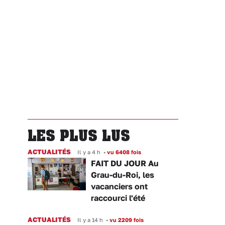
LES PLUS LUS
ACTUALITÉS
Il y a 4 h
•
vu 6408 fois
FAIT DU JOUR Au
Grau-du-Roi, les
vacanciers ont
raccourci l'été
ACTUALITÉS
Il y a 14 h
•
vu 2209 fois