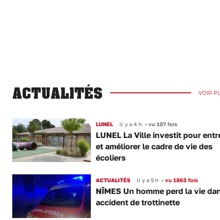
ACTUALITÉS
VOIR P
LUNEL
Il y a 4 h
•
vu 107 fois
LUNEL La Ville investit pour entr
et améliorer le cadre de vie des
écoliers
ACTUALITÉS
Il y a 5 h
•
vu 1863 fois
NÎMES Un homme perd la vie da
accident de trottinette