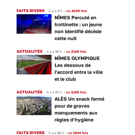
FAITS DIVERS
Il y a 4 h
•
vu 4240 fois
NÎMES Percuté en
trottinette : un jeune
non identifié décède
cette nuit
ACTUALITÉS
Il y a 20 h
•
vu 2168 fois
NÎMES OLYMPIQUE
Les dessous de
l'accord entre la ville
et le club
ACTUALITÉS
Il y a 23 h
•
vu 2165 fois
ALÈS Un snack fermé
pour de graves
manquements aux
règles d’hygiène
FAITS DIVERS
Il y a 18 h
•
vu 1944 fois