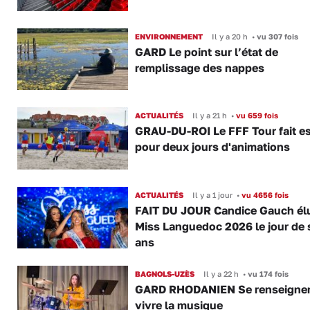
ENVIRONNEMENT
Il y a 20 h
•
vu 307 fois
GARD Le point sur l’état de
remplissage des nappes
ACTUALITÉS
Il y a 21 h
•
vu 659 fois
GRAU-DU-ROI Le FFF Tour fait e
pour deux jours d'animations
ACTUALITÉS
Il y a 1 jour
•
vu 4656 fois
FAIT DU JOUR Candice Gauch él
Miss Languedoc 2026 le jour de 
ans
BAGNOLS-UZÈS
Il y a 22 h
•
vu 174 fois
GARD RHODANIEN Se renseigner,
vivre la musique