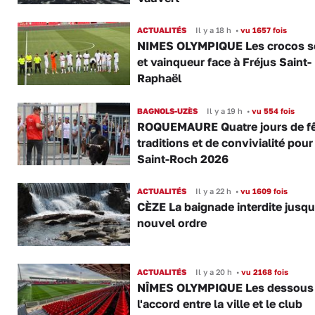
ACTUALITÉS
Il y a 18 h
•
vu 1657 fois
NIMES OLYMPIQUE Les crocos s
et vainqueur face à Fréjus Saint-
Raphaël
BAGNOLS-UZÈS
Il y a 19 h
•
vu 554 fois
ROQUEMAURE Quatre jours de fê
traditions et de convivialité pour
Saint-Roch 2026
ACTUALITÉS
Il y a 22 h
•
vu 1609 fois
CÈZE La baignade interdite jusqu
nouvel ordre
ACTUALITÉS
Il y a 20 h
•
vu 2168 fois
NÎMES OLYMPIQUE Les dessous
l'accord entre la ville et le club