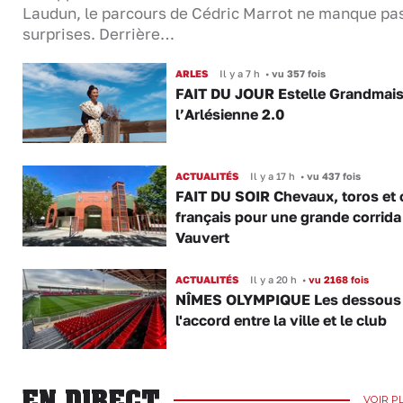
Laudun, le parcours de Cédric Marrot ne manque pa
surprises. Derrière…
ARLES
Il y a 7 h
•
vu 357 fois
FAIT DU JOUR Estelle Grandmai
l’Arlésienne 2.0
ACTUALITÉS
Il y a 17 h
•
vu 437 fois
FAIT DU SOIR Chevaux, toros et 
français pour une grande corrida
Vauvert
ACTUALITÉS
Il y a 20 h
•
vu 2168 fois
NÎMES OLYMPIQUE Les dessous
l'accord entre la ville et le club
EN DIRECT
VOIR P