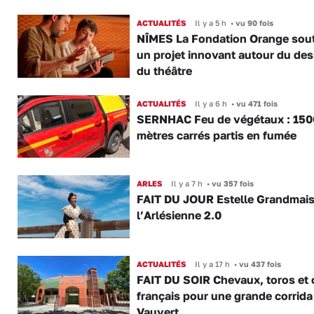
ACTUALITÉS
Il y a 5 h
•
vu 90 fois
NÎMES La Fondation Orange sout
un projet innovant autour du des
du théâtre
ACTUALITÉS
Il y a 6 h
•
vu 471 fois
SERNHAC Feu de végétaux : 150
mètres carrés partis en fumée
ARLES
Il y a 7 h
•
vu 357 fois
FAIT DU JOUR Estelle Grandmai
l’Arlésienne 2.0
ACTUALITÉS
Il y a 17 h
•
vu 437 fois
FAIT DU SOIR Chevaux, toros et 
français pour une grande corrida
Vauvert