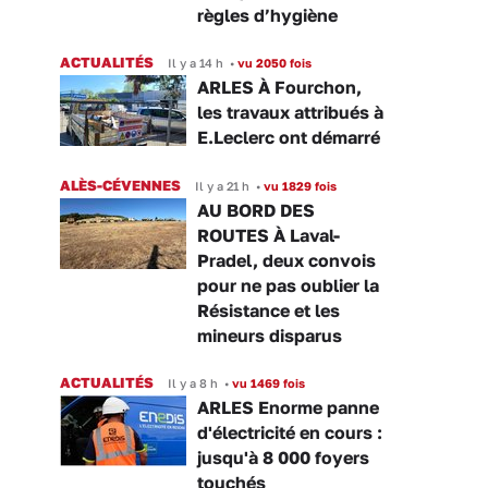
règles d’hygiène
ACTUALITÉS
Il y a 14 h
•
vu 2050 fois
ARLES À Fourchon,
les travaux attribués à
E.Leclerc ont démarré
ALÈS-CÉVENNES
Il y a 21 h
•
vu 1829 fois
AU BORD DES
ROUTES À Laval-
Pradel, deux convois
pour ne pas oublier la
Résistance et les
mineurs disparus
ACTUALITÉS
Il y a 8 h
•
vu 1469 fois
ARLES Enorme panne
d'électricité en cours :
jusqu'à 8 000 foyers
touchés