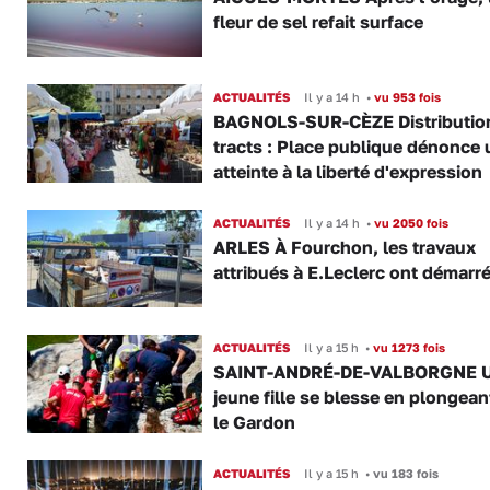
fleur de sel refait surface
ACTUALITÉS
Il y a 14 h
•
vu 953 fois
BAGNOLS-SUR-CÈZE Distributio
tracts : Place publique dénonce 
atteinte à la liberté d'expression
ACTUALITÉS
Il y a 14 h
•
vu 2050 fois
ARLES À Fourchon, les travaux
attribués à E.Leclerc ont démarr
ACTUALITÉS
Il y a 15 h
•
vu 1273 fois
SAINT-ANDRÉ-DE-VALBORGNE 
jeune fille se blesse en plongea
le Gardon
ACTUALITÉS
Il y a 15 h
•
vu 183 fois