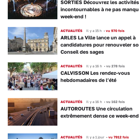
SORTIES Découvrez les activités
incontournables à ne pas manqu
week-end !
ACTUALITÉS
Il y a 15 h
•
vu 970 fois
ARLES La Ville lance un appel à
candidatures pour renouveler s
Conseil des sages
ACTUALITÉS
Il y a 16 h
•
vu 278 fois
CALVISSON Les rendez-vous
hebdomadaires de l’été
ACTUALITÉS
Il y a 16 h
•
vu 162 fois
AUTOROUTES Une circulation
extrêmement dense ce week-end
ACTUALITÉS
Il y a 1 jour
•
vu 7912 fois