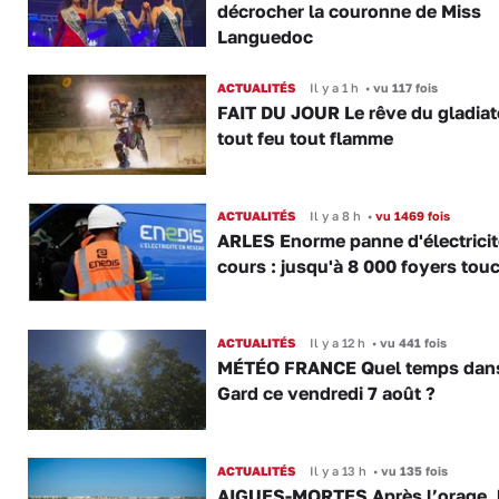
décrocher la couronne de Miss
Languedoc
ACTUALITÉS
Il y a 1 h
•
vu 117 fois
FAIT DU JOUR Le rêve du gladiat
tout feu tout flamme
ACTUALITÉS
Il y a 8 h
•
vu 1469 fois
ARLES Enorme panne d'électricit
cours : jusqu'à 8 000 foyers tou
ACTUALITÉS
Il y a 12 h
•
vu 441 fois
MÉTÉO FRANCE Quel temps dans
Gard ce vendredi 7 août ?
ACTUALITÉS
Il y a 13 h
•
vu 135 fois
AIGUES-MORTES Après l’orage, 