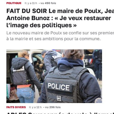
POLITIQUE
Il y a 11 h
•
vu 490 fois
FAIT DU SOIR Le maire de Poulx, Je
Antoine Bunoz : « Je veux restaurer
l’image des politiques »
Le nouveau maire de Poulx se confie sur ses premie
à la mairie et ses ambitions pour la commune.
FAITS DIVERS
Il y a 12 h
•
vu 296 fois