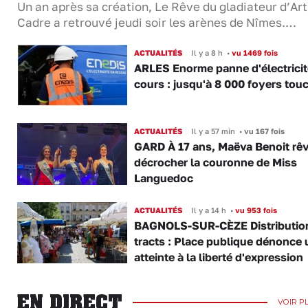
Un an après sa création, Le Rêve du gladiateur d’Ar
Cadre a retrouvé jeudi soir les arènes de Nîmes.…
ACTUALITÉS
Il y a 8 h
•
vu 1469 fois
ARLES Enorme panne d'électricit
cours : jusqu'à 8 000 foyers tou
ACTUALITÉS
Il y a 57 min
•
vu 167 fois
GARD À 17 ans, Maëva Benoit rê
décrocher la couronne de Miss
Languedoc
ACTUALITÉS
Il y a 14 h
•
vu 953 fois
BAGNOLS-SUR-CÈZE Distributio
tracts : Place publique dénonce 
atteinte à la liberté d'expression
EN DIRECT
VOIR P