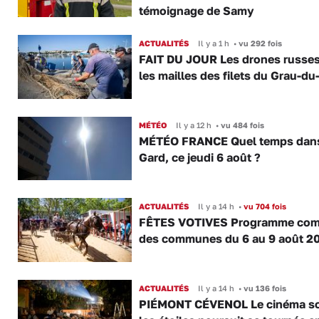
témoignage de Samy
ACTUALITÉS
Il y a 1 h
•
vu 292 fois
FAIT DU JOUR Les drones russe
les mailles des filets du Grau-du
MÉTÉO
Il y a 12 h
•
vu 484 fois
MÉTÉO FRANCE Quel temps dans
Gard, ce jeudi 6 août ?
ACTUALITÉS
Il y a 14 h
•
vu 704 fois
FÊTES VOTIVES Programme com
des communes du 6 au 9 août 2
ACTUALITÉS
Il y a 14 h
•
vu 136 fois
PIÉMONT CÉVENOL Le cinéma s