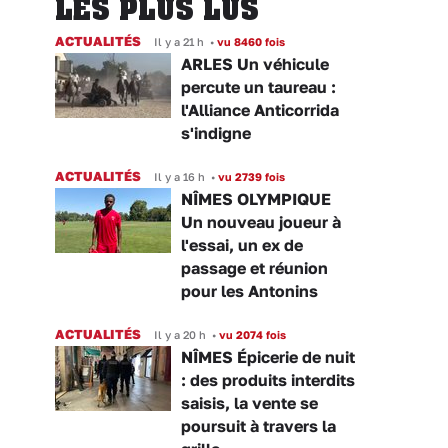
LES PLUS LUS
ACTUALITÉS
Il y a 21 h
•
vu 8460 fois
ARLES Un véhicule
percute un taureau :
l'Alliance Anticorrida
s'indigne
ACTUALITÉS
Il y a 16 h
•
vu 2739 fois
NÎMES OLYMPIQUE
Un nouveau joueur à
l'essai, un ex de
passage et réunion
pour les Antonins
ACTUALITÉS
Il y a 20 h
•
vu 2074 fois
NÎMES Épicerie de nuit
: des produits interdits
saisis, la vente se
poursuit à travers la