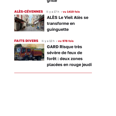
grille
ALÈS-CÉVENNES
Il y a 17 h
•
vu 1419 fois
ALÈS Le Vieil Alès se
transforme en
guinguette
FAITS DIVERS
Il y a 12 h
•
vu 978 fois
GARD Risque très
sévère de feux de
forêt : deux zones
placées en rouge jeudi