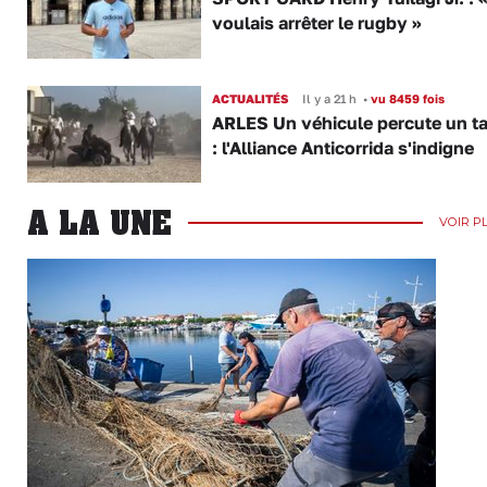
voulais arrêter le rugby »
ACTUALITÉS
Il y a 21 h
•
vu 8459 fois
ARLES Un véhicule percute un t
: l'Alliance Anticorrida s'indigne
A LA UNE
VOIR P