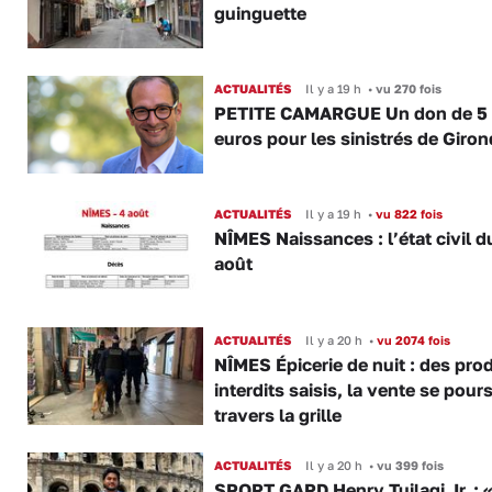
guinguette
ACTUALITÉS
Il y a 19 h
•
vu 270 fois
PETITE CAMARGUE Un don de 5
euros pour les sinistrés de Giro
ACTUALITÉS
Il y a 19 h
•
vu 822 fois
NÎMES Naissances : l’état civil d
août
ACTUALITÉS
Il y a 20 h
•
vu 2074 fois
NÎMES Épicerie de nuit : des pro
interdits saisis, la vente se pours
travers la grille
ACTUALITÉS
Il y a 20 h
•
vu 399 fois
SPORT GARD Henry Tuilagi Jr. : «