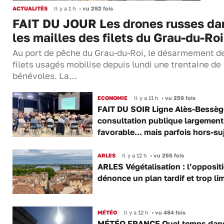
ACTUALITÉS
Il y a 1 h
•
vu 292 fois
FAIT DU JOUR Les drones russes da
les mailles des filets du Grau-du-Roi
Au port de pêche du Grau-du-Roi, le désarmement d
filets usagés mobilise depuis lundi une trentaine de
bénévoles. La…
ECONOMIE
Il y a 11 h
•
vu 259 fois
FAIT DU SOIR Ligne Alès-Bessège
consultation publique largement
favorable... mais parfois hors-su
ARLES
Il y a 12 h
•
vu 255 fois
ARLES Végétalisation : l’opposit
dénonce un plan tardif et trop lim
MÉTÉO
Il y a 12 h
•
vu 484 fois
MÉTÉO FRANCE Quel temps dans