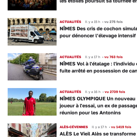
les étoiles poursuit sa tournée e
ACTUALITÉS
Il y a 15 h
•
vu 275 fois
NÎMES Des cris de cochon simul
pour dénoncer l’élevage intensif
ACTUALITÉS
Il y a 17 h
•
vu 763 fois
NÎMES Vol à l'étalage : l'individu
fuite arrêté en possession de ca
ACTUALITÉS
Il y a 16 h
•
vu 2739 fois
NÎMES OLYMPIQUE Un nouveau
joueur à l'essai, un ex de passag
réunion pour les Antonins
ALÈS-CÉVENNES
Il y a 17 h
•
vu 1419 fois
ALÈS Le Vieil Alès se transforme