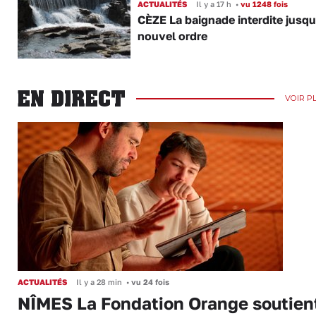
ACTUALITÉS
Il y a 17 h
•
vu 1248 fois
CÈZE La baignade interdite jusqu
nouvel ordre
EN DIRECT
VOIR P
ACTUALITÉS
Il y a 28 min
•
vu 24 fois
NÎMES La Fondation Orange soutien