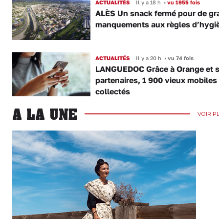
ACTUALITÉS
Il y a 18 h
•
vu 1955 fois
ALÈS Un snack fermé pour de gr
manquements aux règles d’hygi
ACTUALITÉS
Il y a 20 h
•
vu 74 fois
LANGUEDOC Grâce à Orange et 
partenaires, 1 900 vieux mobiles
collectés
A LA UNE
VOIR P