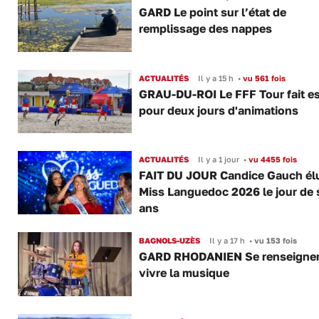
GARD Le point sur l’état de
remplissage des nappes
ACTUALITÉS
Il y a 15 h
•
vu 561 fois
GRAU-DU-ROI Le FFF Tour fait e
pour deux jours d'animations
ACTUALITÉS
Il y a 1 jour
•
vu 4455 fois
FAIT DU JOUR Candice Gauch él
Miss Languedoc 2026 le jour de 
ans
BAGNOLS-UZÈS
Il y a 17 h
•
vu 153 fois
GARD RHODANIEN Se renseigner,
vivre la musique