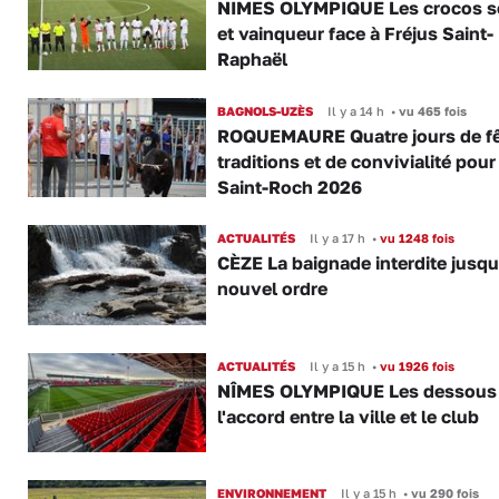
NIMES OLYMPIQUE Les crocos s
et vainqueur face à Fréjus Saint-
Raphaël
BAGNOLS-UZÈS
Il y a 14 h
•
vu 465 fois
ROQUEMAURE Quatre jours de fê
traditions et de convivialité pour
Saint-Roch 2026
ACTUALITÉS
Il y a 17 h
•
vu 1248 fois
CÈZE La baignade interdite jusqu
nouvel ordre
ACTUALITÉS
Il y a 15 h
•
vu 1926 fois
NÎMES OLYMPIQUE Les dessous
l'accord entre la ville et le club
ENVIRONNEMENT
Il y a 15 h
•
vu 290 fois