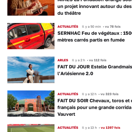
un projet innovant autour du des
du théâtre
ACTUALITÉS
Il y a 50 min
•
vu 78 fois
SERNHAC Feu de végétaux : 150
mètres carrés partis en fumée
ARLES
Il y a 2 h
•
vu 112 fois
FAIT DU JOUR Estelle Grandmai
l’Arlésienne 2.0
ACTUALITÉS
Il y a 12 h
•
vu 323 fois
FAIT DU SOIR Chevaux, toros et 
français pour une grande corrida
Vauvert
ACTUALITÉS
Il y a 13 h
•
vu 1397 fois