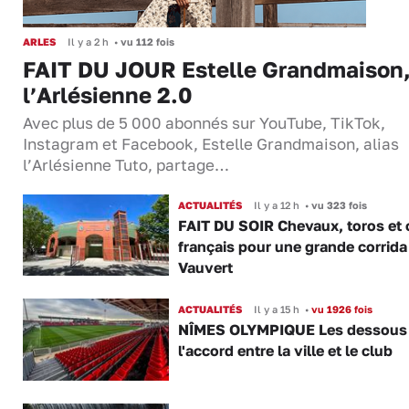
ARLES
Il y a 2 h
•
vu 112 fois
FAIT DU JOUR Estelle Grandmaison
l’Arlésienne 2.0
Avec plus de 5 000 abonnés sur YouTube, TikTok,
Instagram et Facebook, Estelle Grandmaison, alias
l’Arlésienne Tuto, partage…
ACTUALITÉS
Il y a 12 h
•
vu 323 fois
FAIT DU SOIR Chevaux, toros et 
français pour une grande corrida
Vauvert
ACTUALITÉS
Il y a 15 h
•
vu 1926 fois
NÎMES OLYMPIQUE Les dessous
l'accord entre la ville et le club