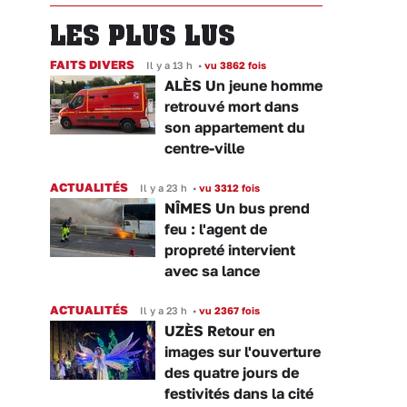
LES PLUS LUS
FAITS DIVERS
Il y a 13 h
•
vu 3862 fois
ALÈS Un jeune homme
retrouvé mort dans
son appartement du
centre-ville
ACTUALITÉS
Il y a 23 h
•
vu 3312 fois
NÎMES Un bus prend
feu : l'agent de
propreté intervient
avec sa lance
ACTUALITÉS
Il y a 23 h
•
vu 2367 fois
UZÈS Retour en
images sur l'ouverture
des quatre jours de
festivités dans la cité