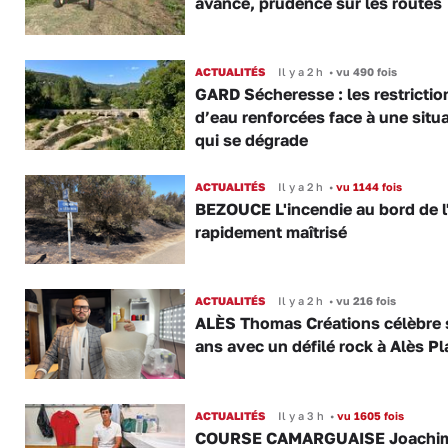
avance, prudence sur les routes
ACTUALITÉS
Il y a 2 h
•
vu 490 fois
GARD Sécheresse : les restrictio
d’eau renforcées face à une situ
qui se dégrade
ACTUALITÉS
Il y a 2 h
•
vu 1144 fois
BEZOUCE L'incendie au bord de l
rapidement maîtrisé
ACTUALITÉS
Il y a 2 h
•
vu 216 fois
ALÈS Thomas Créations célèbre 
ans avec un défilé rock à Alès P
ACTUALITÉS
Il y a 3 h
•
vu 1605 fois
COURSE CAMARGUAISE Joachi