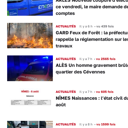
ce vendredi, le maire demande d
comptes
ACTUALITÉS
Il y a 6 h
•
vu 439 fois
GARD Feux de Forêt : la préfectu
rappelle la réglementation sur le
travaux
ACTUALITÉS
Il y a 7 h
•
vu 2565 fois
ALÈS Un homme gravement brûl
quartier des Cévennes
ACTUALITÉS
Il y a 7 h
•
vu 605 fois
NÎMES Naissances : l’état civil d
août
ACTUALITÉS
Il y a 8 h
•
vu 1599 fois