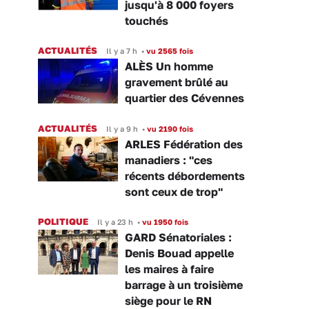
jusqu'à 8 000 foyers
touchés
ACTUALITÉS
Il y a 7 h
•
vu 2565 fois
ALÈS Un homme
gravement brûlé au
quartier des Cévennes
ACTUALITÉS
Il y a 9 h
•
vu 2190 fois
ARLES Fédération des
manadiers : "ces
récents débordements
sont ceux de trop"
POLITIQUE
Il y a 23 h
•
vu 1950 fois
GARD Sénatoriales :
Denis Bouad appelle
les maires à faire
barrage à un troisième
siège pour le RN