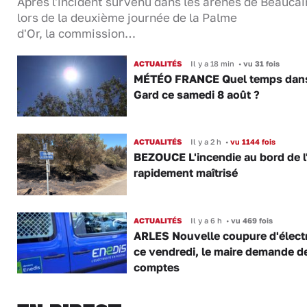
Après l'incident survenu dans les arènes de Beaucai
lors de la deuxième journée de la Palme
d'Or, la commission…
ACTUALITÉS
Il y a 18 min
•
vu 31 fois
MÉTÉO FRANCE Quel temps dans
Gard ce samedi 8 août ?
ACTUALITÉS
Il y a 2 h
•
vu 1144 fois
BEZOUCE L'incendie au bord de l
rapidement maîtrisé
ACTUALITÉS
Il y a 6 h
•
vu 469 fois
ARLES Nouvelle coupure d'électr
ce vendredi, le maire demande d
comptes