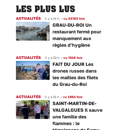
LES PLUS LUS
ACTUALITÉS
Il y a 14 h
•
vu 23763 fois
GRAU-DU-ROI Un
restaurant fermé pour
manquement aux
règles d’hygiène
ACTUALITÉS
Il y a 22 h
•
vu 7015 fois
FAIT DU JOUR Les
drones russes dans
les mailles des filets
du Grau-du-Roi
ACTUALITÉS
Il y a 21 h
•
vu 1954 fois
SAINT-MARTIN-DE-
VALGALGUES Il sauve
une famille des
flammes : le
témoignage de Samy