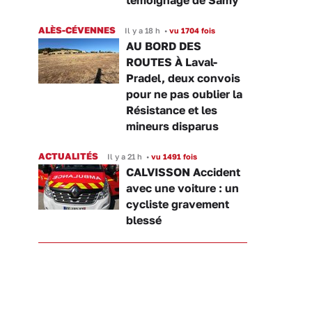
ALÈS-CÉVENNES
Il y a 18 h
•
vu 1704 fois
AU BORD DES
ROUTES À Laval-
Pradel, deux convois
pour ne pas oublier la
Résistance et les
mineurs disparus
ACTUALITÉS
Il y a 21 h
•
vu 1491 fois
CALVISSON Accident
avec une voiture : un
cycliste gravement
blessé