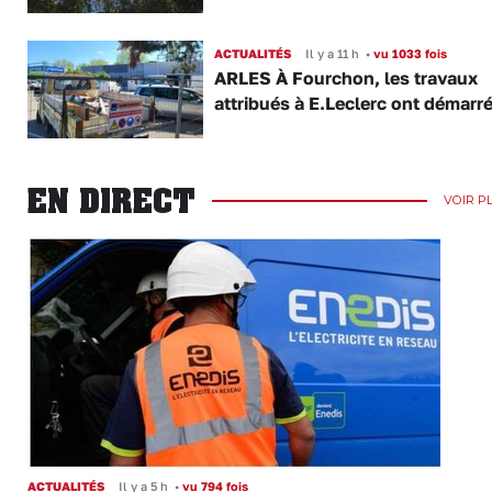
ACTUALITÉS
Il y a 11 h
•
vu 1033 fois
ARLES À Fourchon, les travaux
attribués à E.Leclerc ont démarr
EN DIRECT
VOIR P
ACTUALITÉS
Il y a 5 h
•
vu 794 fois