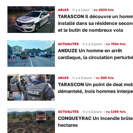
ARLES
Il y a 1 jour
•
vu 4639 fois
TARASCON Il découvre un hom
installé dans sa résidence secon
et le butin de nombreux vols
ACTUALITÉS
Il y a 2 jours
•
vu 7504 fois
ANDUZE Un homme en arrêt
cardiaque, la circulation perturb
ARLES
Il y a 2 jours
•
vu 908 fois
TARASCON Un point de deal mob
démantelé, trois hommes interpe
ACTUALITÉS
Il y a 2 jours
•
vu 1289 fois
CONQUEYRAC Un incendie brûle
hectares