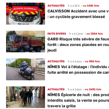
ACTUALITÉS
Il y a 21 h
•
vu 1491 fois
CALVISSON Accident avec une v
: un cycliste gravement blessé
FAITS DIVERS
Il y a 1 jour
•
vu 1564 fois
GARD Risque très sévère de feux
forêt : deux zones placées en ro
jeudi
ACTUALITÉS
Il y a 1 jour
•
vu 950 fois
NÎMES Vol à l'étalage : l'individu
fuite arrêté en possession de ca
ACTUALITÉS
Il y a 1 jour
•
vu 2491 fois
NÎMES Épicerie de nuit : des pro
interdits saisis, la vente se pours
travers la grille