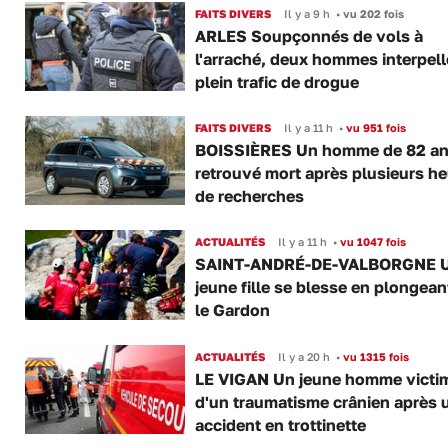
FAITS DIVERS
Il y a 9 h
•
vu 202 fois
ARLES Soupçonnés de vols à
l'arraché, deux hommes interpell
plein trafic de drogue
FAITS DIVERS
Il y a 11 h
•
vu 951 fois
BOISSIÈRES Un homme de 82 a
retrouvé mort après plusieurs h
de recherches
ACTUALITÉS
Il y a 11 h
•
vu 1047 fois
SAINT-ANDRÉ-DE-VALBORGNE 
jeune fille se blesse en plongea
le Gardon
ACTUALITÉS
Il y a 20 h
•
vu 1315 fois
LE VIGAN Un jeune homme victi
d'un traumatisme crânien après 
accident en trottinette