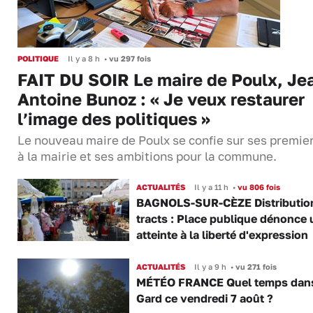
POLITIQUE
Il y a 8 h
•
vu 297 fois
FAIT DU SOIR Le maire de Poulx, Je
Antoine Bunoz : « Je veux restaurer
l’image des politiques »
Le nouveau maire de Poulx se confie sur ses premie
à la mairie et ses ambitions pour la commune.
ACTUALITÉS
Il y a 11 h
•
vu 806 fois
BAGNOLS-SUR-CÈZE Distributio
tracts : Place publique dénonce 
atteinte à la liberté d'expression
ACTUALITÉS
Il y a 9 h
•
vu 271 fois
MÉTÉO FRANCE Quel temps dans
Gard ce vendredi 7 août ?