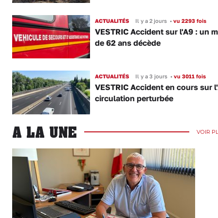
ACTUALITÉS
Il y a 2 jours
•
vu 2293 fois
VESTRIC Accident sur l'A9 : un 
de 62 ans décède
ACTUALITÉS
Il y a 3 jours
•
vu 3011 fois
VESTRIC Accident en cours sur l'
circulation perturbée
A LA UNE
VOIR P