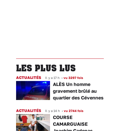
LES PLUS LUS
ACTUALITÉS
Il y a 17 h
•
vu 3297 fois
ALÈS Un homme
gravement brûlé au
quartier des Cévennes
ACTUALITÉS
Il y a 14 h
•
vu 2744 fois
COURSE
CAMARGUAISE
Joachim Cadenas