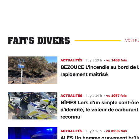
FAITS DIVERS
VOIR P
ACTUALITÉS
Il y a 13 h
•
vu 1468 fois
BEZOUCE L'incendie au bord de l
rapidement maîtrisé
ACTUALITÉS
Il y a 14 h
•
vu 1057 fois
NÎMES Lors d'un simple contrôle
d'identité, le voleur de carburant
reconnu
ACTUALITÉS
Il y a 17 h
•
vu 3296 fois
ALÈS Un homme gravement brûl