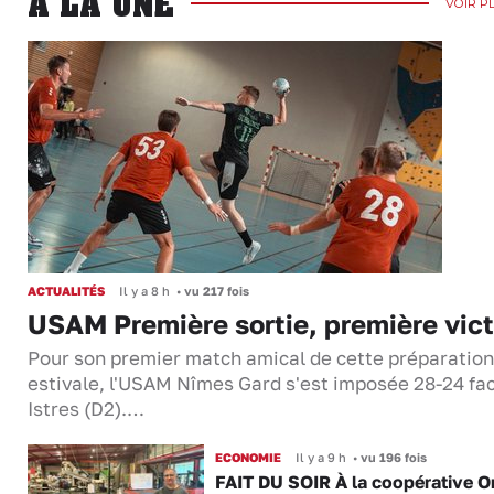
A LA UNE
VOIR P
ACTUALITÉS
Il y a 8 h
•
vu 217 fois
USAM Première sortie, première vict
Pour son premier match amical de cette préparation
estivale, l'USAM Nîmes Gard s'est imposée 28-24 fa
Istres (D2).…
ECONOMIE
Il y a 9 h
•
vu 196 fois
FAIT DU SOIR À la coopérative O