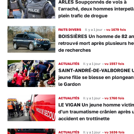
ARLES Soupçonnés de vols à
l'arraché, deux hommes interpell
plein trafic de drogue
FAITS DIVERS
Il y a 1 jour
•
vu 1679 fois
BOISSIÈRES Un homme de 82 a
retrouvé mort après plusieurs h
de recherches
ACTUALITÉS
Il y a 1 jour
•
vu 1557 fois
SAINT-ANDRÉ-DE-VALBORGNE 
jeune fille se blesse en plongea
le Gardon
ACTUALITÉS
Il y a 1 jour
•
vu 1760 fois
LE VIGAN Un jeune homme victi
d'un traumatisme crânien après 
accident en trottinette
ACTUALITÉS
Il y a 1 jour
•
vu 1636 fois