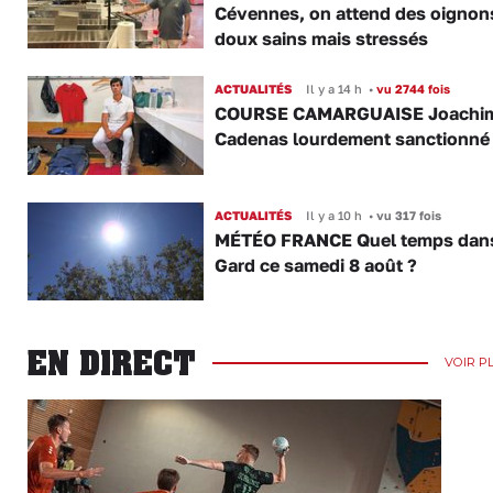
Cévennes, on attend des oignon
doux sains mais stressés
ACTUALITÉS
Il y a 14 h
•
vu 2744 fois
COURSE CAMARGUAISE Joachi
Cadenas lourdement sanctionné
ACTUALITÉS
Il y a 10 h
•
vu 317 fois
MÉTÉO FRANCE Quel temps dans
Gard ce samedi 8 août ?
EN DIRECT
VOIR P