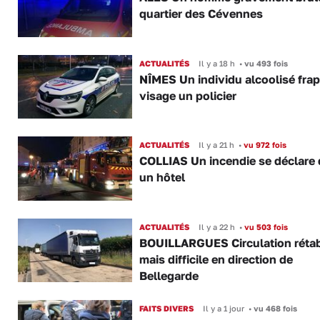
quartier des Cévennes
ACTUALITÉS
Il y a 18 h
•
vu 493 fois
NÎMES Un individu alcoolisé fra
visage un policier
ACTUALITÉS
Il y a 21 h
•
vu 972 fois
COLLIAS Un incendie se déclare
un hôtel
ACTUALITÉS
Il y a 22 h
•
vu 503 fois
BOUILLARGUES Circulation rétab
mais difficile en direction de
Bellegarde
FAITS DIVERS
Il y a 1 jour
•
vu 468 fois