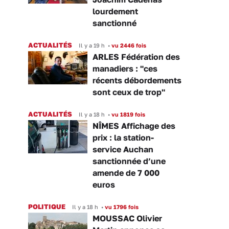
lourdement
sanctionné
ACTUALITÉS
Il y a 19 h
•
vu 2446 fois
ARLES Fédération des
manadiers : "ces
récents débordements
sont ceux de trop"
ACTUALITÉS
Il y a 18 h
•
vu 1819 fois
NÎMES Affichage des
prix : la station-
service Auchan
sanctionnée d’une
amende de 7 000
euros
POLITIQUE
Il y a 18 h
•
vu 1796 fois
MOUSSAC Olivier