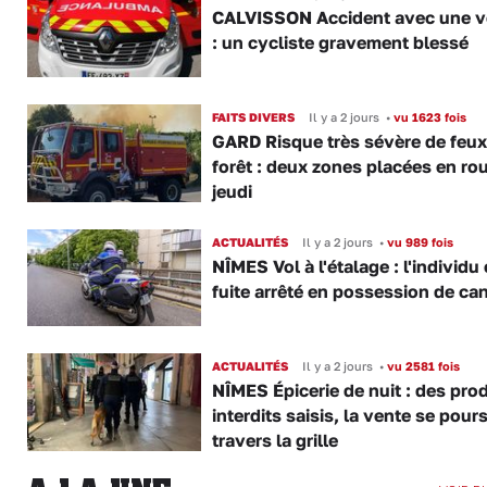
CALVISSON Accident avec une v
: un cycliste gravement blessé
FAITS DIVERS
Il y a 2 jours
•
vu 1623 fois
GARD Risque très sévère de feux
forêt : deux zones placées en ro
jeudi
ACTUALITÉS
Il y a 2 jours
•
vu 989 fois
NÎMES Vol à l'étalage : l'individu
fuite arrêté en possession de ca
ACTUALITÉS
Il y a 2 jours
•
vu 2581 fois
NÎMES Épicerie de nuit : des pro
interdits saisis, la vente se pours
travers la grille