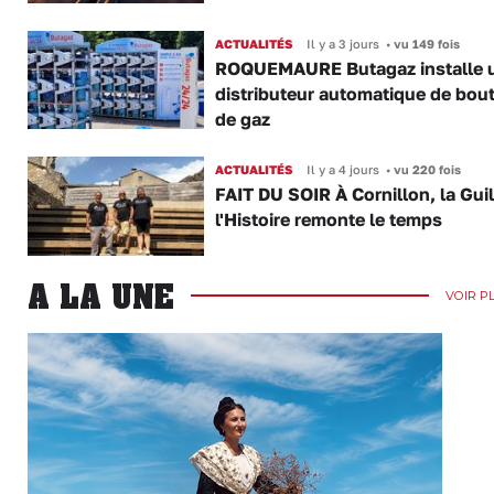
ACTUALITÉS
Il y a 3 jours
•
vu 149 fois
ROQUEMAURE Butagaz installe 
distributeur automatique de bout
de gaz
ACTUALITÉS
Il y a 4 jours
•
vu 220 fois
FAIT DU SOIR À Cornillon, la Gui
l'Histoire remonte le temps
A LA UNE
VOIR P