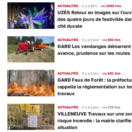
ACTUALITÉS
Il y a 23 h
•
vu 2365 fois
UZÈS Retour en images sur l'ouv
des quatre jours de festivités da
cité ducale
ACTUALITÉS
Il y a 1 jour
•
vu 601 fois
GARD Les vendanges démarrent
avance, prudence sur les routes
ACTUALITÉS
Il y a 1 jour
•
vu 631 fois
GARD Feux de Forêt : la préfectu
rappelle la réglementation sur le
travaux
ACTUALITÉS
Il y a 1 jour
•
vu 172 fois
VILLENEUVE Travaux sur une zo
risque incendie : la mairie clarifie
situation