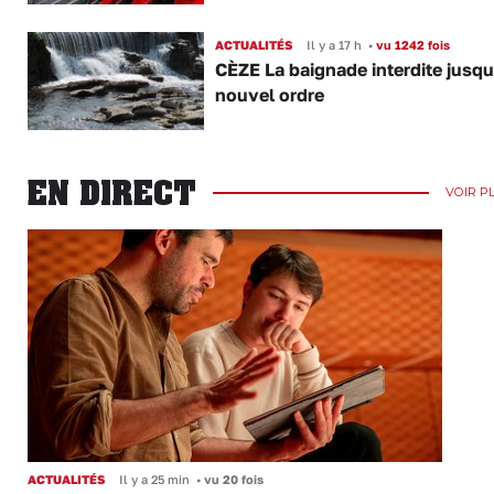
ACTUALITÉS
Il y a 17 h
•
vu 1242 fois
CÈZE La baignade interdite jusqu
nouvel ordre
EN DIRECT
VOIR P
ACTUALITÉS
Il y a 25 min
•
vu 20 fois