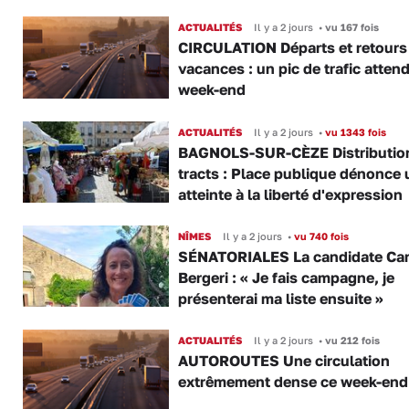
ACTUALITÉS
Il y a 2 jours
•
vu 167 fois
CIRCULATION Départs et retours
vacances : un pic de trafic atten
week-end
ACTUALITÉS
Il y a 2 jours
•
vu 1343 fois
BAGNOLS-SUR-CÈZE Distributio
tracts : Place publique dénonce 
atteinte à la liberté d'expression
NÎMES
Il y a 2 jours
•
vu 740 fois
SÉNATORIALES La candidate Car
Bergeri : « Je fais campagne, je
présenterai ma liste ensuite »
ACTUALITÉS
Il y a 2 jours
•
vu 212 fois
AUTOROUTES Une circulation
extrêmement dense ce week-end