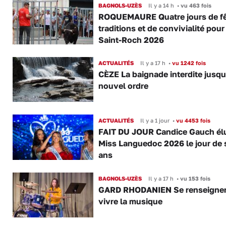
BAGNOLS-UZÈS
Il y a 14 h
•
vu 463 fois
ROQUEMAURE Quatre jours de fê
traditions et de convivialité pour
Saint-Roch 2026
ACTUALITÉS
Il y a 17 h
•
vu 1242 fois
CÈZE La baignade interdite jusqu
nouvel ordre
ACTUALITÉS
Il y a 1 jour
•
vu 4453 fois
FAIT DU JOUR Candice Gauch él
Miss Languedoc 2026 le jour de 
ans
BAGNOLS-UZÈS
Il y a 17 h
•
vu 153 fois
GARD RHODANIEN Se renseigner,
vivre la musique