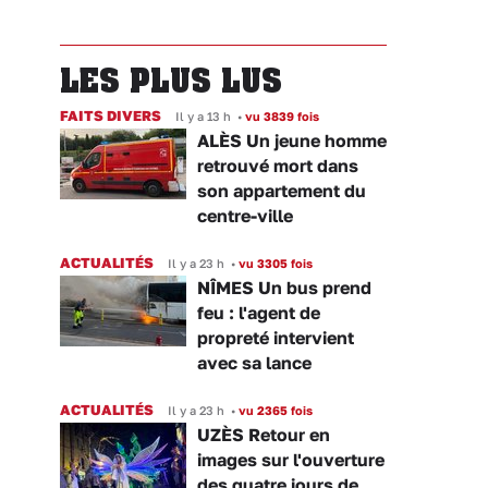
LES PLUS LUS
FAITS DIVERS
Il y a 13 h
•
vu 3839 fois
ALÈS Un jeune homme
retrouvé mort dans
son appartement du
centre-ville
ACTUALITÉS
Il y a 23 h
•
vu 3305 fois
NÎMES Un bus prend
feu : l'agent de
propreté intervient
avec sa lance
ACTUALITÉS
Il y a 23 h
•
vu 2365 fois
UZÈS Retour en
images sur l'ouverture
des quatre jours de