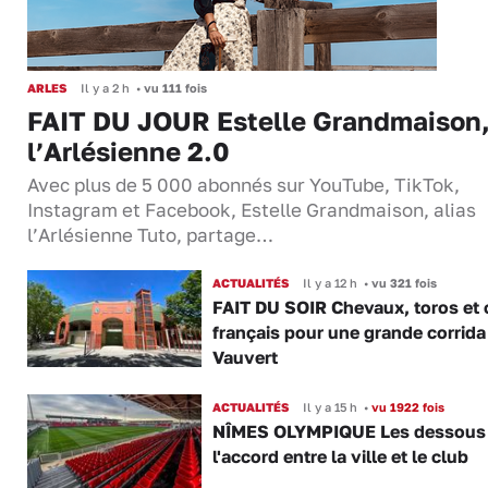
ARLES
Il y a 2 h
•
vu 111 fois
FAIT DU JOUR Estelle Grandmaison
l’Arlésienne 2.0
Avec plus de 5 000 abonnés sur YouTube, TikTok,
Instagram et Facebook, Estelle Grandmaison, alias
l’Arlésienne Tuto, partage…
ACTUALITÉS
Il y a 12 h
•
vu 321 fois
FAIT DU SOIR Chevaux, toros et 
français pour une grande corrida
Vauvert
ACTUALITÉS
Il y a 15 h
•
vu 1922 fois
NÎMES OLYMPIQUE Les dessous
l'accord entre la ville et le club