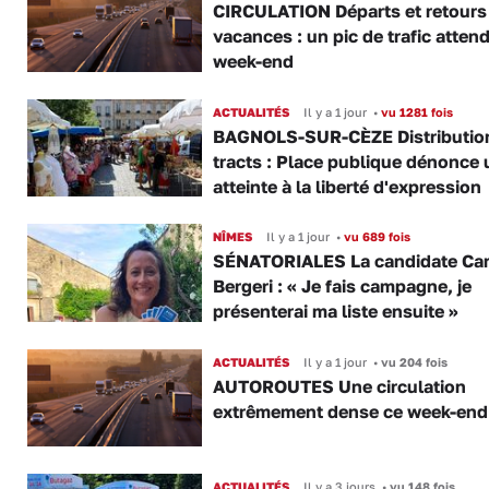
CIRCULATION Départs et retours
vacances : un pic de trafic atten
week-end
ACTUALITÉS
Il y a 1 jour
•
vu 1281 fois
BAGNOLS-SUR-CÈZE Distributio
tracts : Place publique dénonce 
atteinte à la liberté d'expression
NÎMES
Il y a 1 jour
•
vu 689 fois
SÉNATORIALES La candidate Car
Bergeri : « Je fais campagne, je
présenterai ma liste ensuite »
ACTUALITÉS
Il y a 1 jour
•
vu 204 fois
AUTOROUTES Une circulation
extrêmement dense ce week-end
ACTUALITÉS
Il y a 3 jours
•
vu 148 fois