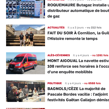
ROQUEMAURE Butagaz installe 
distributeur automatique de bout
de gaz
ACTUALITÉS
Il y a 3 jours
•
vu 212 fois
FAIT DU SOIR À Cornillon, la Gui
l'Histoire remonte le temps
ALÈS-CÉVENNES
Il y a 4 jours
•
vu 1261 fois
MONT AIGOUAL La navette estiva
108 renforce ses horaires à l'occ
d'une enquête mobilités
POLITIQUE
Il y a 4 jours
•
vu 6588 fois
BAGNOLS/CÈZE La majorité de
Pascale Bordes vacille : l'adjoint
festivités Gaëtan Callejon démis