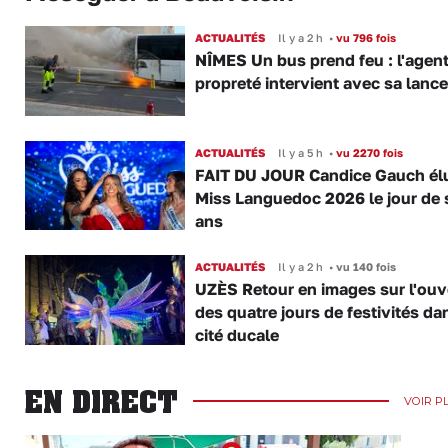
ACTUALITÉS
Il y a 2 h
•
vu 796 fois
NÎMES Un bus prend feu : l'agent
propreté intervient avec sa lance
ACTUALITÉS
Il y a 5 h
•
vu 2270 fois
FAIT DU JOUR Candice Gauch él
Miss Languedoc 2026 le jour de 
ans
ACTUALITÉS
Il y a 2 h
•
vu 140 fois
UZÈS Retour en images sur l'ouv
des quatre jours de festivités da
cité ducale
EN DIRECT
VOIR P