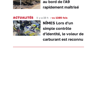
au bord de l'A9
rapidement maîtrisé
ACTUALITÉS
Il y a 19 h
•
vu 1385 fois
NÎMES Lors d'un
simple contrôle
d'identité, le voleur de
carburant est reconnu