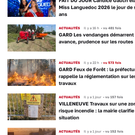
FAIT DU JOUR Candice Gauch él
Miss Languedoc 2026 le jour de 
ans
ACTUALITÉS
Il y a 16 h
•
vu 481 fois
GARD Les vendanges démarrent
avance, prudence sur les routes
ACTUALITÉS
Il y a 22 h
•
vu 573 fois
GARD Feux de Forêt : la préfectu
rappelle la réglementation sur le
travaux
ACTUALITÉS
Il y a 1 jour
•
vu 157 fois
VILLENEUVE Travaux sur une zo
risque incendie : la mairie clarifie
situation
ACTUALITÉS
Il y a 1 jour
•
vu 152 fois