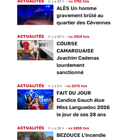
ACTUALITÉS
Il y a 23 h
•
vu 3751 fois
ALÈS Un homme
gravement brûlé au
quartier des Cévennes
ACTUALITÉS
Il y a 20 h
•
vu 3519 fois
COURSE
CAMARGUAISE
Joachim Cadenas
lourdement
sanctionné
ACTUALITÉS
Il y a 5 h
•
vu 2273 fois
FAIT DU JOUR
Candice Gauch élue
Miss Languedoc 2026
le jour de ses 28 ans
ACTUALITÉS
Il y a 18 h
•
vu 1655 fois
BEZOUCE L'incendie