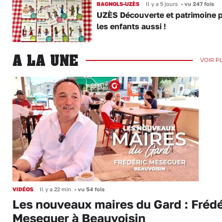
BAGNOLS-UZÈS
Il y a 5 jours
•
vu 247 fois
UZÈS Découverte et patrimoine 
les enfants aussi !
A LA UNE
VOIR P
VIDÉOS
Il y a 22 min
•
vu 54 fois
Les nouveaux maires du Gard : Frédé
Meseguer à Beauvoisin