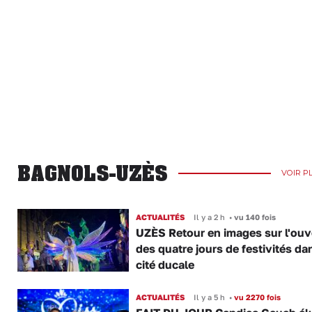
BAGNOLS-UZÈS
VOIR P
ACTUALITÉS
Il y a 2 h
•
vu 140 fois
UZÈS Retour en images sur l'ouv
des quatre jours de festivités da
cité ducale
ACTUALITÉS
Il y a 5 h
•
vu 2270 fois