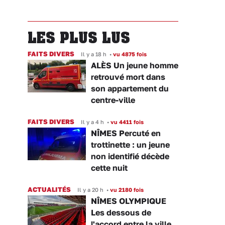
LES PLUS LUS
FAITS DIVERS
Il y a 18 h
•
vu 4875 fois
ALÈS Un jeune homme
retrouvé mort dans
son appartement du
centre-ville
FAITS DIVERS
Il y a 4 h
•
vu 4411 fois
NÎMES Percuté en
trottinette : un jeune
non identifié décède
cette nuit
ACTUALITÉS
Il y a 20 h
•
vu 2180 fois
NÎMES OLYMPIQUE
Les dessous de
l'accord entre la ville