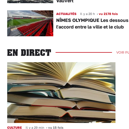
Vauvert
ACTUALITÉS
Il y a 20 h
•
vu 2178 fois
NÎMES OLYMPIQUE Les dessous
l'accord entre la ville et le club
EN DIRECT
VOIR P
CULTURE
Il y a 29 min
•
vu 15 fois