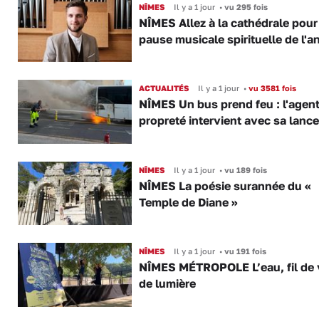
NÎMES
Il y a 1 jour
•
vu 295 fois
NÎMES Allez à la cathédrale pour
pause musicale spirituelle de l'a
ACTUALITÉS
Il y a 1 jour
•
vu 3581 fois
NÎMES Un bus prend feu : l'agent
propreté intervient avec sa lance
NÎMES
Il y a 1 jour
•
vu 189 fois
NÎMES La poésie surannée du «
Temple de Diane »
NÎMES
Il y a 1 jour
•
vu 191 fois
NÎMES MÉTROPOLE L’eau, fil de v
de lumière