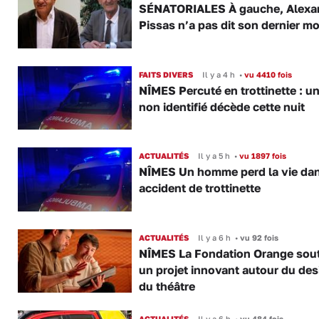
SÉNATORIALES À gauche, Alexa
Pissas n’a pas dit son dernier mo
FAITS DIVERS
Il y a 4 h
•
vu 4410 fois
NÎMES Percuté en trottinette : u
non identifié décède cette nuit
ACTUALITÉS
Il y a 5 h
•
vu 1897 fois
NÎMES Un homme perd la vie da
accident de trottinette
ACTUALITÉS
Il y a 6 h
•
vu 92 fois
NÎMES La Fondation Orange sout
un projet innovant autour du des
du théâtre
ACTUALITÉS
Il y a 6 h
•
vu 484 fois