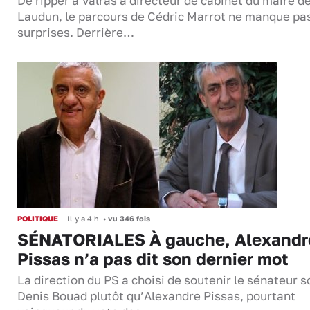
De ripper à Valras à directeur de cabinet du maire d
Laudun, le parcours de Cédric Marrot ne manque pa
surprises. Derrière…
POLITIQUE
Il y a 4 h
•
vu 346 fois
SÉNATORIALES À gauche, Alexandr
Pissas n’a pas dit son dernier mot
La direction du PS a choisi de soutenir le sénateur s
Denis Bouad plutôt qu’Alexandre Pissas, pourtant