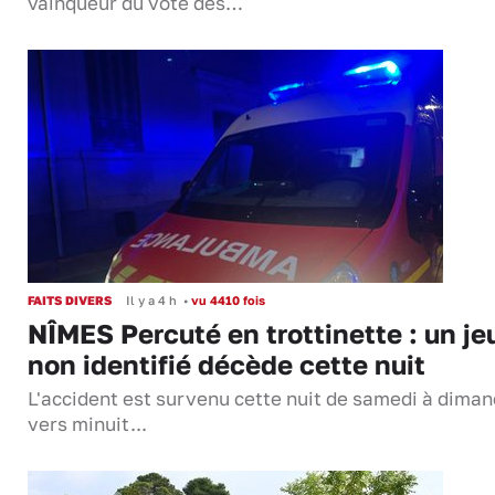
vainqueur du vote des…
FAITS DIVERS
Il y a 4 h
•
vu 4410 fois
NÎMES Percuté en trottinette : un je
non identifié décède cette nuit
L'accident est survenu cette nuit de samedi à dima
vers minuit...