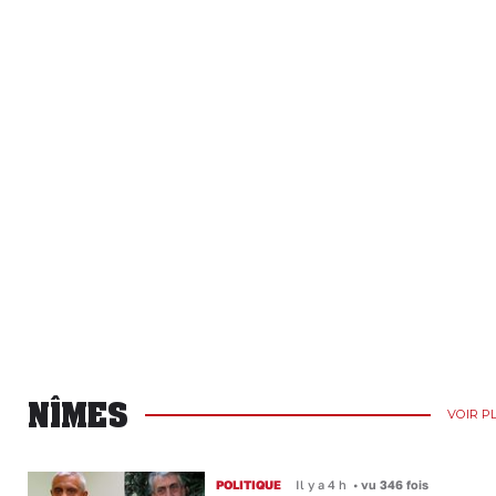
NÎMES
VOIR P
POLITIQUE
Il y a 4 h
•
vu 346 fois