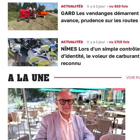
ACTUALITÉS
Il y a 1 jour
•
vu 610 fois
GARD Les vendanges démarrent
avance, prudence sur les routes
ACTUALITÉS
Il y a 1 jour
•
vu 1719 fois
NÎMES Lors d'un simple contrôle
d'identité, le voleur de carburant
reconnu
A LA UNE
VOIR P