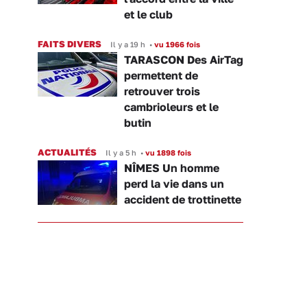
et le club
FAITS DIVERS
Il y a 19 h
•
vu 1966 fois
TARASCON Des AirTag
permettent de
retrouver trois
cambrioleurs et le
butin
ACTUALITÉS
Il y a 5 h
•
vu 1898 fois
NÎMES Un homme
perd la vie dans un
accident de trottinette