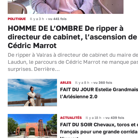
POLITIQUE
Il y a 3 h
•
vu 441 fois
HOMME DE L’OMBRE De ripper à
directeur de cabinet, l’ascension de
Cédric Marrot
De ripper à Valras à directeur de cabinet du maire d
Laudun, le parcours de Cédric Marrot ne manque pa
surprises. Derrière…
ARLES
Il y a 8 h
•
vu 360 fois
FAIT DU JOUR Estelle Grandmai
l’Arlésienne 2.0
ACTUALITÉS
Il y a 18 h
•
vu 439 fois
FAIT DU SOIR Chevaux, toros et 
français pour une grande corrida