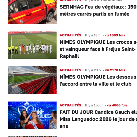
SERNHAC Feu de végétaux : 150
mètres carrés partis en fumée
ACTUALITÉS
Il y a 18 h
•
vu 1669 fois
NIMES OLYMPIQUE Les crocos s
et vainqueur face à Fréjus Saint-
Raphaël
ACTUALITÉS
Il y a 20 h
•
vu 2178 fois
NÎMES OLYMPIQUE Les dessous
l'accord entre la ville et le club
ACTUALITÉS
Il y a 1 jour
•
vu 4666 fois
FAIT DU JOUR Candice Gauch él
Miss Languedoc 2026 le jour de 
ans