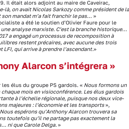
. Il était alors adjoint au maire de Caveirac,
e-là, on avait Nicolas Sarkozy comme président de l
 son mandat m’a fait franchir le pas…
»
ialiste a été le soutien d’Olivier Faure pour le
 une analyse marxiste. C’est la branche historique…
017 a engagé un processus de recomposition à
uilibres restent précaires, avec aucune des trois
LFI, qui arrive à prendre l’ascendant.
»
ony Alarcon s’intégrera »
 les élus du groupe PS gardois. «
Nous formons un
 chaque mois en visioconférence. Les élus gardois
tante à l’échelle régionale, puisque nos deux vice-
ns majeures : l’économie et les transports
»,
Nous espérons qu’Anthony Alarcon trouvera sa
s toutefois qu’il ne partage pas exactement la
s… ni que Carole Delga.
»