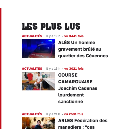
LES PLUS LUS
ACTUALITÉS
Il y a 19 h
•
vu 3441 fois
ALÈS Un homme
gravement brûlé au
quartier des Cévennes
ACTUALITÉS
Il y a 16 h
•
vu 3021 fois
COURSE
CAMARGUAISE
Joachim Cadenas
lourdement
sanctionné
ACTUALITÉS
Il y a 21 h
•
vu 2531 fois
ARLES Fédération des
manadiers : "ces