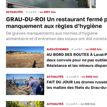
ACTUALITÉS
Il y a 2 h
•
vu 6957 fois
GRAU-DU-ROI Un restaurant fermé 
manquement aux règles d’hygiène
De graves manquements aux normes d’hygiène
alimentaire et d’entretien des locaux ont été consta
ALÈS-CÉVENNES
Il y a 5 h
•
vu 1038 fois
AU BORD DES ROUTES À Laval-P
deux convois pour ne pas oublier
Résistance et les mineurs dispar
ACTUALITÉS
Il y a 10 h
•
vu 5582 fois
FAIT DU JOUR Les drones russe
les mailles des filets du Grau-du
ACTUALITÉS
Il y a 8 h
•
vu 346 fois