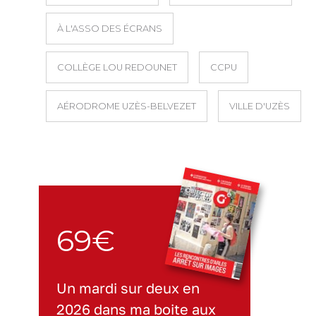
À L'ASSO DES ÉCRANS
COLLÈGE LOU REDOUNET
CCPU
AÉRODROME UZÈS-BELVEZET
VILLE D'UZÈS
69€
Un mardi sur deux en
2026 dans ma boite aux