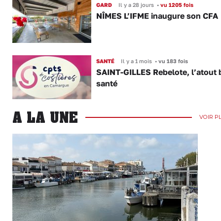
GARD
Il y a 28 jours
•
vu 1205 fois
NÎMES L’IFME inaugure son CFA
SANTÉ
Il y a 1 mois
•
vu 183 fois
SAINT-GILLES Rebelote, l’atout
santé
A LA UNE
VOIR P