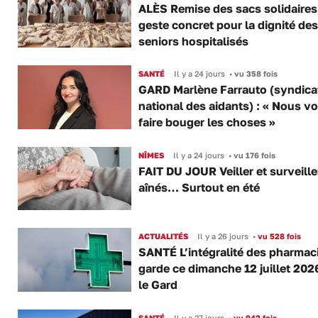
ALÈS Remise des sacs solidaires
geste concret pour la dignité des
seniors hospitalisés
SANTÉ
Il y a 24 jours
•
vu 358 fois
GARD Marlène Farrauto (syndica
national des aidants) : « Nous v
faire bouger les choses »
NÎMES
Il y a 24 jours
•
vu 176 fois
FAIT DU JOUR Veiller et surveille
aînés… Surtout en été
ACTUALITÉS
Il y a 26 jours
•
vu 528 fois
SANTÉ L’intégralité des pharmac
garde ce dimanche 12 juillet 202
le Gard
SANTÉ
Il y a 27 jours
•
vu 942 fois