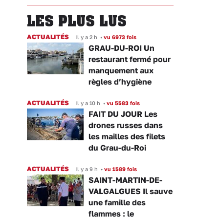
LES PLUS LUS
ACTUALITÉS
Il y a 2 h
•
vu 6973 fois
GRAU-DU-ROI Un
restaurant fermé pour
manquement aux
règles d’hygiène
ACTUALITÉS
Il y a 10 h
•
vu 5583 fois
FAIT DU JOUR Les
drones russes dans
les mailles des filets
du Grau-du-Roi
ACTUALITÉS
Il y a 9 h
•
vu 1589 fois
SAINT-MARTIN-DE-
VALGALGUES Il sauve
une famille des
flammes : le