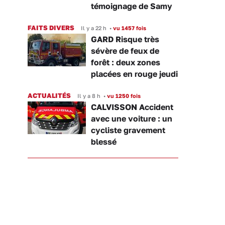
témoignage de Samy
FAITS DIVERS
Il y a 22 h
•
vu 1457 fois
GARD Risque très
sévère de feux de
forêt : deux zones
placées en rouge jeudi
ACTUALITÉS
Il y a 8 h
•
vu 1250 fois
CALVISSON Accident
avec une voiture : un
cycliste gravement
blessé