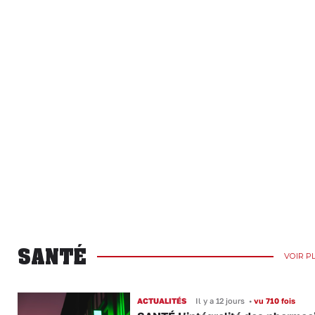
SANTÉ
VOIR P
ACTUALITÉS
Il y a 12 jours
•
vu 710 fois