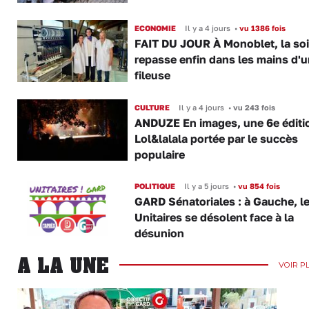
ECONOMIE
Il y a 4 jours
•
vu 1386 fois
FAIT DU JOUR À Monoblet, la so
repasse enfin dans les mains d'
fileuse
CULTURE
Il y a 4 jours
•
vu 243 fois
ANDUZE En images, une 6e éditi
Lol&lalala portée par le succès
populaire
POLITIQUE
Il y a 5 jours
•
vu 854 fois
GARD Sénatoriales : à Gauche, l
Unitaires se désolent face à la
désunion
A LA UNE
VOIR P