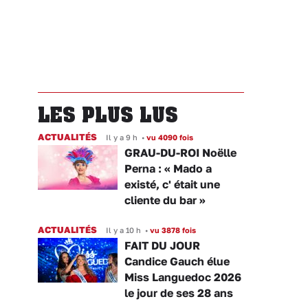
LES PLUS LUS
ACTUALITÉS
Il y a 9 h
•
vu 4090 fois
GRAU-DU-ROI Noëlle
Perna : « Mado a
existé, c' était une
cliente du bar »
ACTUALITÉS
Il y a 10 h
•
vu 3878 fois
FAIT DU JOUR
Candice Gauch élue
Miss Languedoc 2026
le jour de ses 28 ans