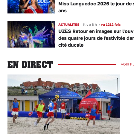
Miss Languedoc 2026 le jour de 
ans
ACTUALITÉS
Il y a 8 h
•
vu 1212 fois
UZÈS Retour en images sur l'ouv
des quatre jours de festivités da
cité ducale
EN DIRECT
VOIR P