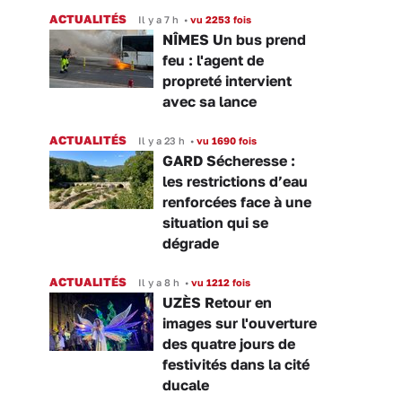
ACTUALITÉS
Il y a 7 h
•
vu 2253 fois
NÎMES Un bus prend
feu : l'agent de
propreté intervient
avec sa lance
ACTUALITÉS
Il y a 23 h
•
vu 1690 fois
GARD Sécheresse :
les restrictions d’eau
renforcées face à une
situation qui se
dégrade
ACTUALITÉS
Il y a 8 h
•
vu 1212 fois
UZÈS Retour en
images sur l'ouverture
des quatre jours de
festivités dans la cité
ducale