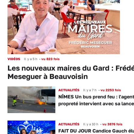
VIDÉOS
Il y a 5 h
•
vu 823 fois
Les nouveaux maires du Gard : Frédé
Meseguer à Beauvoisin
ACTUALITÉS
Il y a 7 h
•
vu 2253 fois
NÎMES Un bus prend feu : l'agent
propreté intervient avec sa lance
ACTUALITÉS
Il y a 10 h
•
vu 3876 fois
FAIT DU JOUR Candice Gauch él