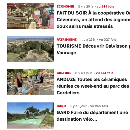
ECONOMIE
Il y a 20 h
•
vu 614 fois
FAIT DU SOIR À la coopérative O
Cévennes, on attend des oignon
doux sains mais stressés
PATRIMOINE
Il y a 22 h
•
vu 327 fois
TOURISME Découvrir Calvisson p
Vaunage
CULTURE
Il y a 1 jour
•
vu 561 fois
ANDUZE Toutes les céramiques
réunies ce week-end au parc des
Cordeliers
GARD
Il y a 1 jour
•
vu 265 fois
GARD Faire du département une
destination vélo...