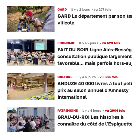
GARD
Il y a 2 jours
•
vu 277 fois
GARD Le département par son ter
viticole
ECONOMIE
Il y a 2 jours
•
vu 623 fois
FAIT DU SOIR Ligne Alès-Bessège
consultation publique largement
favorable... mais parfois hors-su
CULTURE
Il y a 4 jours
•
vu 886 fois
ANDUZE 40 000 livres à tout peti
prix au salon annuel d'Amnesty
International
PATRIMOINE
Il y a 4 jours
•
vu 2904 fois
GRAU-DU-ROI Les histoires à
connaître du côté de l’Espiguette