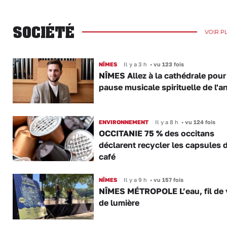
SOCIÉTÉ
VOIR P
NÎMES
Il y a 3 h
•
vu 123 fois
NÎMES Allez à la cathédrale pour
pause musicale spirituelle de l'a
ENVIRONNEMENT
Il y a 8 h
•
vu 124 fois
OCCITANIE 75 % des occitans
déclarent recycler les capsules 
café
NÎMES
Il y a 9 h
•
vu 157 fois
NÎMES MÉTROPOLE L’eau, fil de v
de lumière