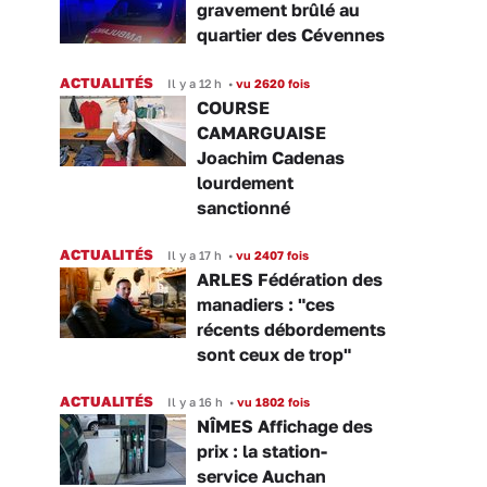
gravement brûlé au
quartier des Cévennes
ACTUALITÉS
Il y a 12 h
•
vu 2620 fois
COURSE
CAMARGUAISE
Joachim Cadenas
lourdement
sanctionné
ACTUALITÉS
Il y a 17 h
•
vu 2407 fois
ARLES Fédération des
manadiers : "ces
récents débordements
sont ceux de trop"
ACTUALITÉS
Il y a 16 h
•
vu 1802 fois
NÎMES Affichage des
prix : la station-
service Auchan