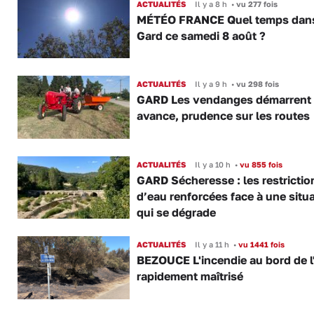
ACTUALITÉS
Il y a 8 h
•
vu 277 fois
MÉTÉO FRANCE Quel temps dans
Gard ce samedi 8 août ?
ACTUALITÉS
Il y a 9 h
•
vu 298 fois
GARD Les vendanges démarrent
avance, prudence sur les routes
ACTUALITÉS
Il y a 10 h
•
vu 855 fois
GARD Sécheresse : les restrictio
d’eau renforcées face à une situ
qui se dégrade
ACTUALITÉS
Il y a 11 h
•
vu 1441 fois
BEZOUCE L'incendie au bord de l
rapidement maîtrisé