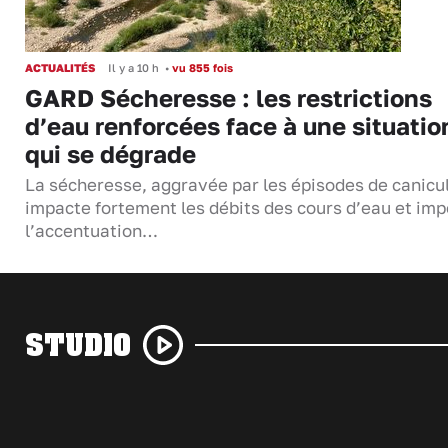
ACTUALITÉS
Il y a 10 h
•
vu 855 fois
GARD Sécheresse : les restrictions
d’eau renforcées face à une situatio
qui se dégrade
La sécheresse, aggravée par les épisodes de canicu
impacte fortement les débits des cours d’eau et im
l’accentuation…
STUDIO