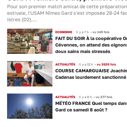
Pour son premier match amical de cette préparation
estivale, l'USAM Nîmes Gard s'est imposée 28-24 fa
Istres (D2).…
ECONOMIE
Il y a 7 h
•
vu 149 fois
FAIT DU SOIR À la coopérative O
Cévennes, on attend des oignon
doux sains mais stressés
ACTUALITÉS
Il y a 12 h
•
vu 2620 fois
COURSE CAMARGUAISE Joachi
Cadenas lourdement sanctionné
ACTUALITÉS
Il y a 8 h
•
vu 277 fois
MÉTÉO FRANCE Quel temps dans
Gard ce samedi 8 août ?