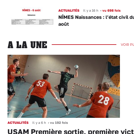
ACTUALITÉS
Il y a 16 h
•
vu 698 fois
NÎMES Naissances : l’état civil d
août
A LA UNE
VOIR P
ACTUALITÉS
Il y a 6 h
•
vu 192 fois
USAM Première sortie, première vict