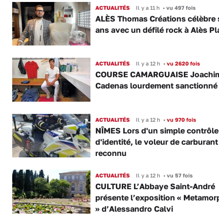
ACTUALITÉS
Il y a 11 h
•
vu 497 fois
ALÈS Thomas Créations célèbre 
ans avec un défilé rock à Alès P
ACTUALITÉS
Il y a 12 h
•
vu 2620 fois
COURSE CAMARGUAISE Joachi
Cadenas lourdement sanctionné
ACTUALITÉS
Il y a 12 h
•
vu 970 fois
NÎMES Lors d'un simple contrôle
d'identité, le voleur de carburant
reconnu
ACTUALITÉS
Il y a 12 h
•
vu 57 fois
CULTURE L’Abbaye Saint-André
présente l’exposition « Metamor
» d’Alessandro Calvi