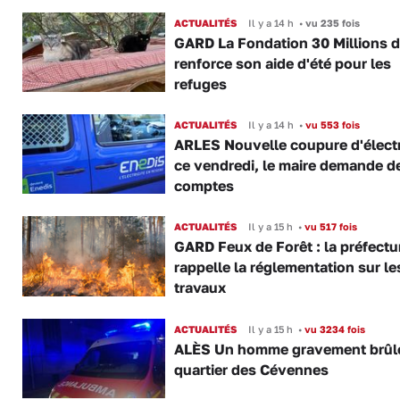
ACTUALITÉS
Il y a 14 h
•
vu 235 fois
GARD La Fondation 30 Millions d
renforce son aide d'été pour les
refuges
ACTUALITÉS
Il y a 14 h
•
vu 553 fois
ARLES Nouvelle coupure d'électr
ce vendredi, le maire demande d
comptes
ACTUALITÉS
Il y a 15 h
•
vu 517 fois
GARD Feux de Forêt : la préfectu
rappelle la réglementation sur le
travaux
ACTUALITÉS
Il y a 15 h
•
vu 3234 fois
ALÈS Un homme gravement brûl
quartier des Cévennes