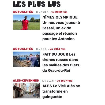
LES PLUS LUS
ACTUALITÉS
Il y a 20 h
•
vu 2982 fois
NÎMES OLYMPIQUE
Un nouveau joueur à
l'essai, un ex de
passage et réunion
pour les Antonins
ACTUALITÉS
Il y a 5 h
•
vu 2914 fois
FAIT DU JOUR Les
drones russes dans
les mailles des filets
du Grau-du-Roi
ALÈS-CÉVENNES
Il y a 21 h
•
vu 1597 fois
ALÈS Le Vieil Alès se
transforme en
guinguette