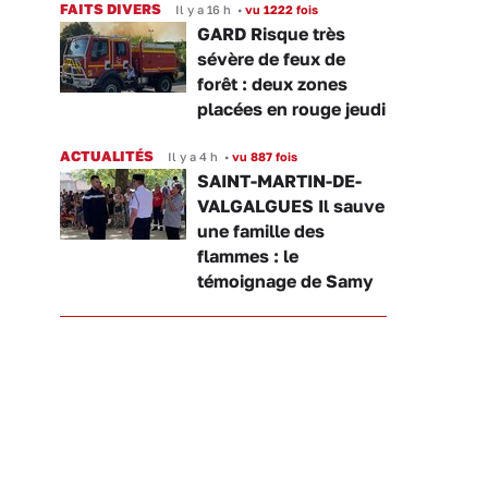
FAITS DIVERS
Il y a 16 h
•
vu 1222 fois
GARD Risque très
sévère de feux de
forêt : deux zones
placées en rouge jeudi
ACTUALITÉS
Il y a 4 h
•
vu 887 fois
SAINT-MARTIN-DE-
VALGALGUES Il sauve
une famille des
flammes : le
témoignage de Samy