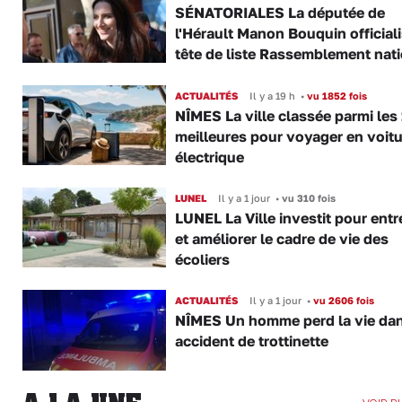
SÉNATORIALES La députée de
l'Hérault Manon Bouquin official
tête de liste Rassemblement nat
ACTUALITÉS
Il y a 19 h
•
vu 1852 fois
NÎMES La ville classée parmi les
meilleures pour voyager en voitu
électrique
LUNEL
Il y a 1 jour
•
vu 310 fois
LUNEL La Ville investit pour entr
et améliorer le cadre de vie des
écoliers
ACTUALITÉS
Il y a 1 jour
•
vu 2606 fois
NÎMES Un homme perd la vie da
accident de trottinette