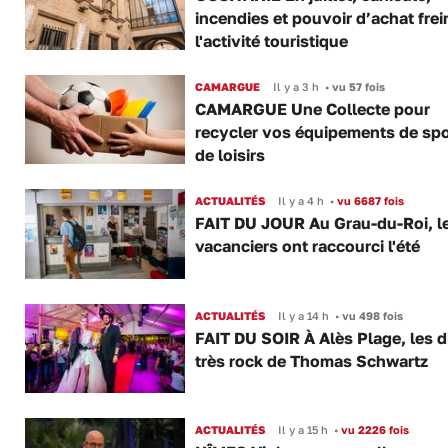
incendies et pouvoir d’achat frei
l'activité touristique
CAMARGUE
Il y a 3 h
•
vu 57 fois
CAMARGUE Une Collecte pour
recycler vos équipements de spo
de loisirs
ACTUALITÉS
Il y a 4 h
•
vu 6687 fois
FAIT DU JOUR Au Grau-du-Roi, l
vacanciers ont raccourci l'été
ACTUALITÉS
Il y a 14 h
•
vu 498 fois
FAIT DU SOIR À Alès Plage, les d
très rock de Thomas Schwartz
ACTUALITÉS
Il y a 15 h
•
vu 2226 fois