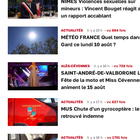
NÎMES Violences sexuelles sur
mineurs : Vincent Bouget réagit 
un rapport accablant
ACTUALITÉS
Il y a 15 h
•
vu 884 fois
MÉTÉO FRANCE Quel temps dans
Gard ce lundi 10 août ?
ALÈS-CÉVENNES
Il y a 16 h
•
vu 738 fois
SAINT-ANDRÉ-DE-VALBORGNE L
Fête de la moto et Miss Cévenne
animent le 15 août
ACTUALITÉS
Il y a 17 h
•
vu 627 fois
MUS Chute d'un gyrocoptère : le 
retrouvé indemne
ACTUALITÉS
Il y a 18 h
•
vu 1791 fois