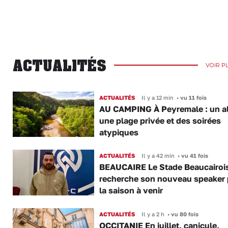
ACTUALITÉS
VOIR P
ACTUALITÉS
Il y a 12 min
•
vu 11 fois
AU CAMPING À Peyremale : un a
une plage privée et des soirées
atypiques
ACTUALITÉS
Il y a 42 min
•
vu 41 fois
BEAUCAIRE Le Stade Beaucairoi
recherche son nouveau speaker 
la saison à venir
ACTUALITÉS
Il y a 2 h
•
vu 80 fois
OCCITANIE En juillet, canicule,