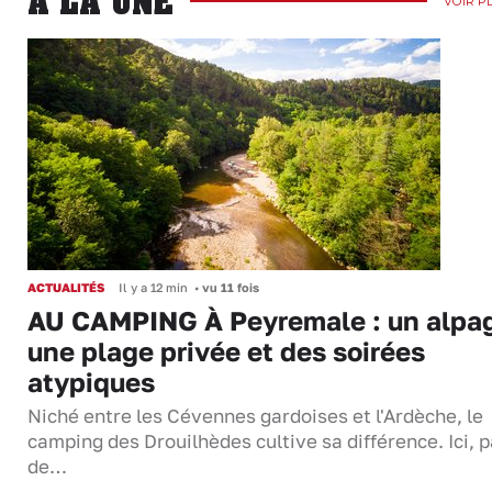
A LA UNE
VOIR P
ACTUALITÉS
Il y a 12 min
•
vu 11 fois
AU CAMPING À Peyremale : un alpa
une plage privée et des soirées
atypiques
Niché entre les Cévennes gardoises et l'Ardèche, le
camping des Drouilhèdes cultive sa différence. Ici, 
de…