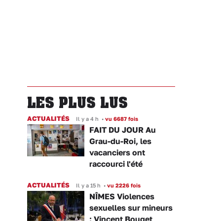
LES PLUS LUS
ACTUALITÉS
Il y a 4 h
•
vu 6687 fois
FAIT DU JOUR Au
Grau-du-Roi, les
vacanciers ont
raccourci l'été
ACTUALITÉS
Il y a 15 h
•
vu 2226 fois
NÎMES Violences
sexuelles sur mineurs
: Vincent Bouget