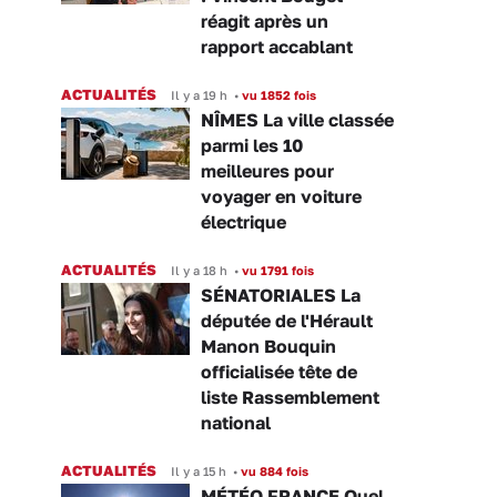
réagit après un
rapport accablant
ACTUALITÉS
Il y a 19 h
•
vu 1852 fois
NÎMES La ville classée
parmi les 10
meilleures pour
voyager en voiture
électrique
ACTUALITÉS
Il y a 18 h
•
vu 1791 fois
SÉNATORIALES La
députée de l'Hérault
Manon Bouquin
officialisée tête de
liste Rassemblement
national
ACTUALITÉS
Il y a 15 h
•
vu 884 fois
MÉTÉO FRANCE Quel