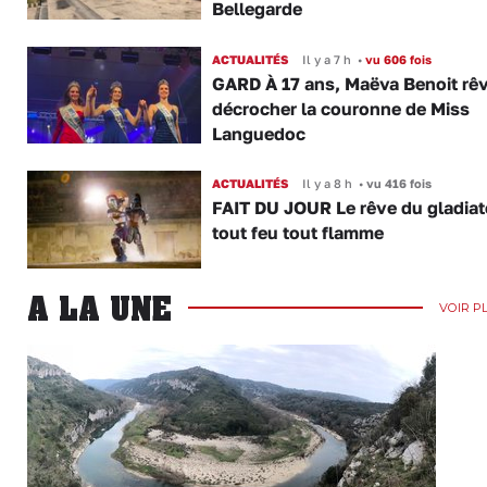
Bellegarde
ACTUALITÉS
Il y a 7 h
•
vu 606 fois
GARD À 17 ans, Maëva Benoit rê
décrocher la couronne de Miss
Languedoc
ACTUALITÉS
Il y a 8 h
•
vu 416 fois
FAIT DU JOUR Le rêve du gladiat
tout feu tout flamme
A LA UNE
VOIR P