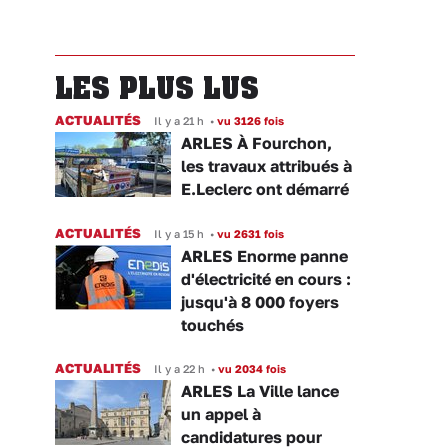
LES PLUS LUS
ACTUALITÉS
Il y a 21 h
•
vu 3126 fois
ARLES À Fourchon,
les travaux attribués à
E.Leclerc ont démarré
ACTUALITÉS
Il y a 15 h
•
vu 2631 fois
ARLES Enorme panne
d'électricité en cours :
jusqu'à 8 000 foyers
touchés
ACTUALITÉS
Il y a 22 h
•
vu 2034 fois
ARLES La Ville lance
un appel à
candidatures pour