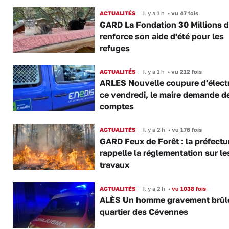
ACTUALITÉS
Il y a 1 h
•
vu 47 fois
GARD La Fondation 30 Millions d
renforce son aide d'été pour les
refuges
ACTUALITÉS
Il y a 1 h
•
vu 212 fois
ARLES Nouvelle coupure d'électr
ce vendredi, le maire demande d
comptes
ACTUALITÉS
Il y a 2 h
•
vu 176 fois
GARD Feux de Forêt : la préfectu
rappelle la réglementation sur le
travaux
ACTUALITÉS
Il y a 2 h
•
vu 1038 fois
ALÈS Un homme gravement brûl
quartier des Cévennes