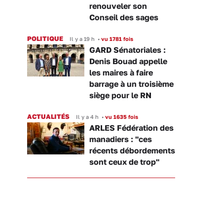
renouveler son
Conseil des sages
POLITIQUE
Il y a 19 h
•
vu 1781 fois
GARD Sénatoriales :
Denis Bouad appelle
les maires à faire
barrage à un troisième
siège pour le RN
ACTUALITÉS
Il y a 4 h
•
vu 1635 fois
ARLES Fédération des
manadiers : "ces
récents débordements
sont ceux de trop"