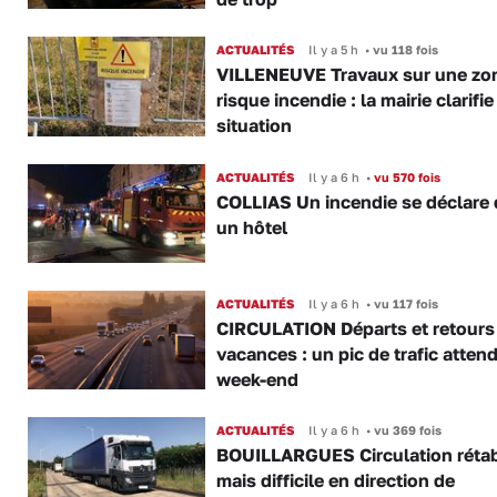
ACTUALITÉS
Il y a 5 h
•
vu 118 fois
VILLENEUVE Travaux sur une zo
risque incendie : la mairie clarifie
situation
ACTUALITÉS
Il y a 6 h
•
vu 570 fois
COLLIAS Un incendie se déclare
un hôtel
ACTUALITÉS
Il y a 6 h
•
vu 117 fois
CIRCULATION Départs et retours
vacances : un pic de trafic atten
week-end
ACTUALITÉS
Il y a 6 h
•
vu 369 fois
BOUILLARGUES Circulation rétab
mais difficile en direction de