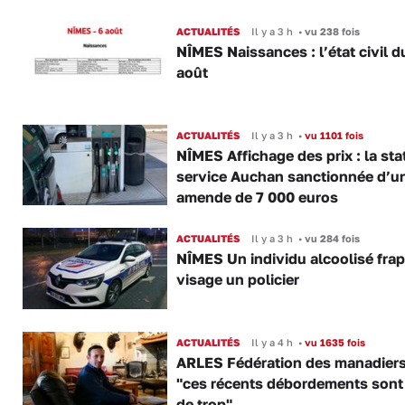
ACTUALITÉS
Il y a 3 h
•
vu 238 fois
NÎMES Naissances : l’état civil d
août
ACTUALITÉS
Il y a 3 h
•
vu 1101 fois
NÎMES Affichage des prix : la sta
service Auchan sanctionnée d’u
amende de 7 000 euros
ACTUALITÉS
Il y a 3 h
•
vu 284 fois
NÎMES Un individu alcoolisé fra
visage un policier
ACTUALITÉS
Il y a 4 h
•
vu 1635 fois
ARLES Fédération des manadiers
"ces récents débordements sont
de trop"