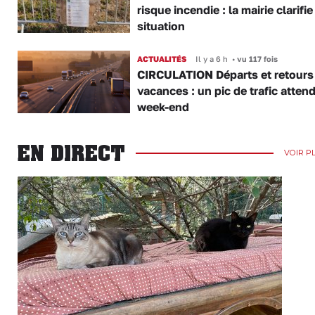
risque incendie : la mairie clarifie
situation
ACTUALITÉS
Il y a 6 h
•
vu 117 fois
CIRCULATION Départs et retours
vacances : un pic de trafic atten
week-end
EN DIRECT
VOIR P