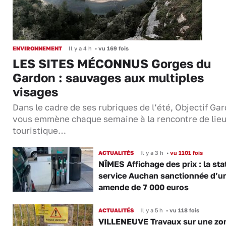
ENVIRONNEMENT
Il y a 4 h
•
vu 169 fois
LES SITES MÉCONNUS Gorges du
Gardon : sauvages aux multiples
visages
Dans le cadre de ses rubriques de l’été, Objectif Gar
vous emmène chaque semaine à la rencontre de lie
touristique…
ACTUALITÉS
Il y a 3 h
•
vu 1101 fois
NÎMES Affichage des prix : la sta
service Auchan sanctionnée d’u
amende de 7 000 euros
ACTUALITÉS
Il y a 5 h
•
vu 118 fois
VILLENEUVE Travaux sur une zo