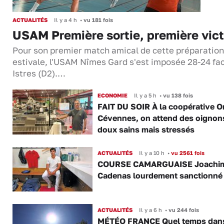
ACTUALITÉS
Il y a 4 h
•
vu 181 fois
USAM Première sortie, première vict
Pour son premier match amical de cette préparation
estivale, l'USAM Nîmes Gard s'est imposée 28-24 fa
Istres (D2).…
ECONOMIE
Il y a 5 h
•
vu 138 fois
FAIT DU SOIR À la coopérative O
Cévennes, on attend des oignon
doux sains mais stressés
ACTUALITÉS
Il y a 10 h
•
vu 2561 fois
COURSE CAMARGUAISE Joachi
Cadenas lourdement sanctionné
ACTUALITÉS
Il y a 6 h
•
vu 244 fois
MÉTÉO FRANCE Quel temps dans