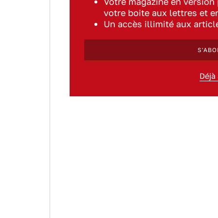
Votre magazine en version
votre boite aux lettres et e
Un accès illimité aux artic
S'ABO
Déjà