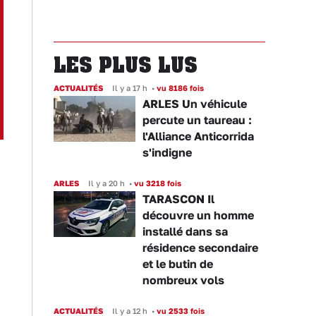
LES PLUS LUS
ACTUALITÉS
Il y a 17 h
•
vu 8186 fois
ARLES Un véhicule
percute un taureau :
l'Alliance Anticorrida
s'indigne
ARLES
Il y a 20 h
•
vu 3218 fois
TARASCON Il
découvre un homme
installé dans sa
résidence secondaire
et le butin de
nombreux vols
ACTUALITÉS
Il y a 12 h
•
vu 2533 fois