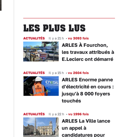
LES PLUS LUS
ACTUALITÉS
Il y a 21 h
•
vu 3093 fois
ARLES À Fourchon,
les travaux attribués à
E.Leclerc ont démarré
ACTUALITÉS
Il y a 15 h
•
vu 2604 fois
ARLES Enorme panne
d'électricité en cours :
jusqu'à 8 000 foyers
touchés
ACTUALITÉS
Il y a 22 h
•
vu 1996 fois
ARLES La Ville lance
un appel à
candidatures pour