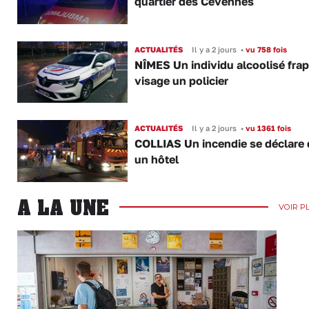
quartier des Cévennes
ACTUALITÉS
Il y a 2 jours
•
vu 758 fois
NÎMES Un individu alcoolisé fra
visage un policier
ACTUALITÉS
Il y a 2 jours
•
vu 1361 fois
COLLIAS Un incendie se déclare
un hôtel
A LA UNE
VOIR P