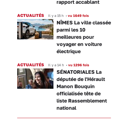
rapport accablant
ACTUALITÉS
Il y a 15 h
•
vu 1649 fois
NÎMES La ville classée
parmi les 10
meilleures pour
voyager en voiture
électrique
ACTUALITÉS
Il y a 14 h
•
vu 1296 fois
SÉNATORIALES La
députée de l'Hérault
Manon Bouquin
officialisée tête de
liste Rassemblement
national