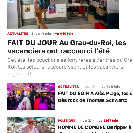
ACTUALITÉS
Il y a 41 min
•
vu 640 fois
FAIT DU JOUR Au Grau-du-Roi, les
vacanciers ont raccourci l'été
Cet été, les bouchons se font rares à l’entrée du Gr
Roi, les séjours raccourcissent et les vacanciers
regardent…
ACTUALITÉS
Il y a 10 h
•
vu 349 fois
FAIT DU SOIR À Alès Plage, les d
très rock de Thomas Schwartz
POLITIQUE
Il y a 20 h
•
vu 1167 fois
HOMME DE L’OMBRE De ripper à