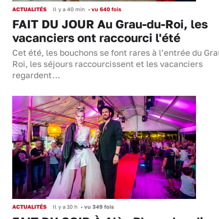
ACTUALITÉS
Il y a 40 min
•
vu 640 fois
FAIT DU JOUR Au Grau-du-Roi, les
vacanciers ont raccourci l'été
Cet été, les bouchons se font rares à l’entrée du Gr
Roi, les séjours raccourcissent et les vacanciers
regardent…
ACTUALITÉS
Il y a 10 h
•
vu 349 fois