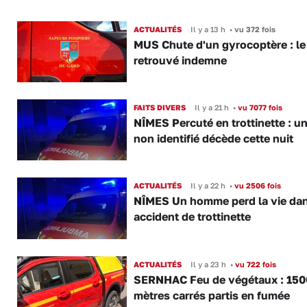
ACTUALITÉS
Il y a 13 h
•
vu 372 fois
MUS Chute d'un gyrocoptère : le 
retrouvé indemne
FAITS DIVERS
Il y a 21 h
•
vu 7077 fois
NÎMES Percuté en trottinette : u
non identifié décède cette nuit
ACTUALITÉS
Il y a 22 h
•
vu 2506 fois
NÎMES Un homme perd la vie da
accident de trottinette
ACTUALITÉS
Il y a 23 h
•
vu 722 fois
SERNHAC Feu de végétaux : 150
mètres carrés partis en fumée