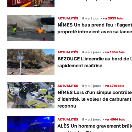
ACTUALITÉS
Il y a 1 jour
•
vu 3933 fois
NÎMES Un bus prend feu : l'agent
propreté intervient avec sa lance
ACTUALITÉS
Il y a 2 jours
•
vu 1954 fois
BEZOUCE L'incendie au bord de l
rapidement maîtrisé
ACTUALITÉS
Il y a 2 jours
•
vu 1779 fois
NÎMES Lors d'un simple contrôle
d'identité, le voleur de carburant
reconnu
ACTUALITÉS
Il y a 2 jours
•
vu 4564 fois
ALÈS Un homme gravement brûl