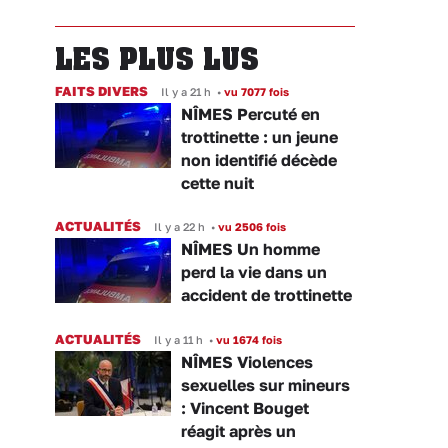
LES PLUS LUS
FAITS DIVERS
Il y a 21 h
•
vu 7077 fois
NÎMES Percuté en
trottinette : un jeune
non identifié décède
cette nuit
ACTUALITÉS
Il y a 22 h
•
vu 2506 fois
NÎMES Un homme
perd la vie dans un
accident de trottinette
ACTUALITÉS
Il y a 11 h
•
vu 1674 fois
NÎMES Violences
sexuelles sur mineurs
: Vincent Bouget
réagit après un