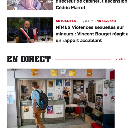
directeur de cabinet, l’ascension
Cédric Marrot
ACTUALITÉS
Il y a 11 h
•
vu 1672 fois
NÎMES Violences sexuelles sur
mineurs : Vincent Bouget réagit 
un rapport accablant
EN DIRECT
VOIR P