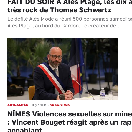
FAIT DU SOIR À Alès Plage, les dix 
très rock de Thomas Schwartz
Le défilé Alès Mode a réuni 500 personnes samedi so
Alès Plage, au bord du Gardon. Le créateur de…
ACTUALITÉS
Il y a 11 h
•
vu 1672 fois
NÎMES Violences sexuelles sur mine
: Vincent Bouget réagit après un rap
accablant