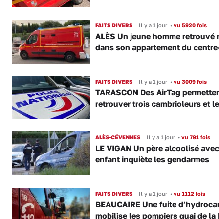
FAITS DIVERS
Il y a 1 jour
•
vu 5920 fois
ALÈS Un jeune homme retrouvé 
dans son appartement du centre-
FAITS DIVERS
Il y a 1 jour
•
vu 3009 fois
TARASCON Des AirTag permetten
retrouver trois cambrioleurs et le
ALÈS-CÉVENNES
Il y a 1 jour
•
vu 791 fois
LE VIGAN Un père alcoolisé ave
enfant inquiète les gendarmes
FAITS DIVERS
Il y a 1 jour
•
vu 1112 fois
BEAUCAIRE Une fuite d’hydroca
mobilise les pompiers quai de la 