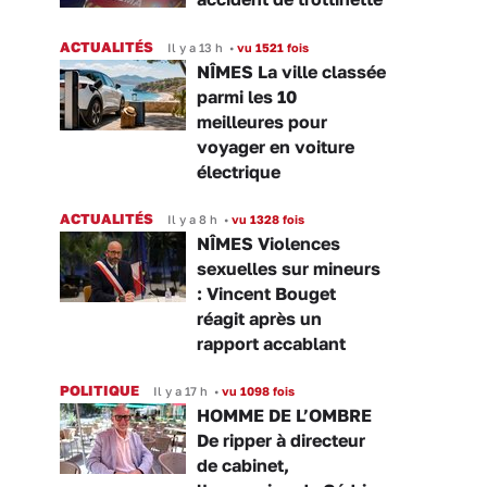
ACTUALITÉS
Il y a 13 h
•
vu 1521 fois
NÎMES La ville classée
parmi les 10
meilleures pour
voyager en voiture
électrique
ACTUALITÉS
Il y a 8 h
•
vu 1328 fois
NÎMES Violences
sexuelles sur mineurs
: Vincent Bouget
réagit après un
rapport accablant
POLITIQUE
Il y a 17 h
•
vu 1098 fois
HOMME DE L’OMBRE
De ripper à directeur
de cabinet,