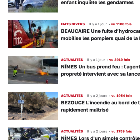
enfant inquiète les gendarmes
FAITS DIVERS
Il y a 1 jour
•
vu 1108 fois
BEAUCAIRE Une fuite d’hydroca
mobilise les pompiers quai de la 
ACTUALITÉS
Il y a 1 jour
•
vu 3919 fois
NÎMES Un bus prend feu : l'agent
propreté intervient avec sa lance
ACTUALITÉS
Il y a 2 jours
•
vu 1954 fois
BEZOUCE L'incendie au bord de l
rapidement maîtrisé
ACTUALITÉS
Il y a 2 jours
•
vu 1759 fois
NÎMES Lors d'un simple contrôle