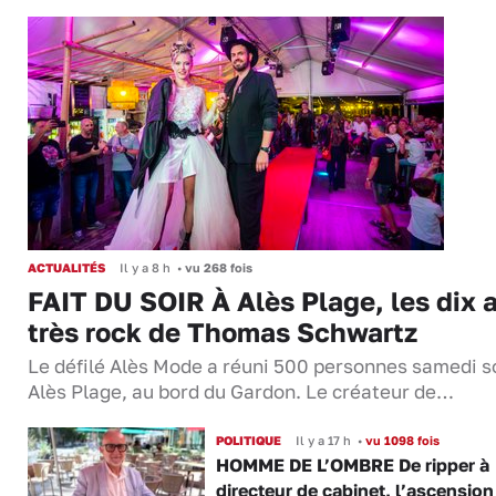
ACTUALITÉS
Il y a 8 h
•
vu 268 fois
FAIT DU SOIR À Alès Plage, les dix 
très rock de Thomas Schwartz
Le défilé Alès Mode a réuni 500 personnes samedi so
Alès Plage, au bord du Gardon. Le créateur de…
POLITIQUE
Il y a 17 h
•
vu 1098 fois
HOMME DE L’OMBRE De ripper à
directeur de cabinet, l’ascension