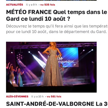
ACTUALITÉS
Il y a 9 h
•
vu 535 fois
MÉTÉO FRANCE Quel temps dans le
Gard ce lundi 10 août ?
Découvrez le temps qu'il fera ainsi que les tempéra
pour ce lundi 10 août, dans le département du Gard.
ALÈS-CÉVENNES
Il y a 10 h
•
vu 581 fois
SAINT-ANDRÉ-DE-VALBORGNE La 3