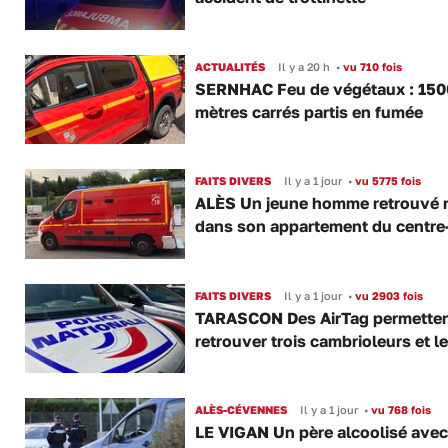
ACTUALITÉS
Il y a 20 h
•
vu 710 fois
SERNHAC Feu de végétaux : 150
mètres carrés partis en fumée
FAITS DIVERS
Il y a 1 jour
•
vu 5775 fois
ALÈS Un jeune homme retrouvé 
dans son appartement du centre-
FAITS DIVERS
Il y a 1 jour
•
vu 2903 fois
TARASCON Des AirTag permetten
retrouver trois cambrioleurs et le
ALÈS-CÉVENNES
Il y a 1 jour
•
vu 768 fois
LE VIGAN Un père alcoolisé ave