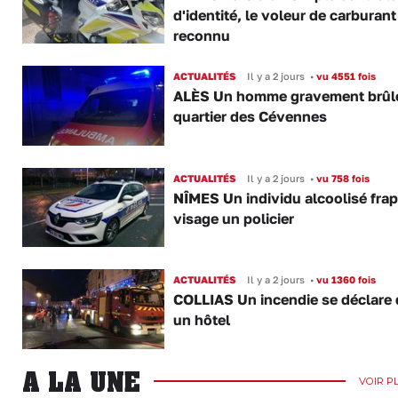
d'identité, le voleur de carburant
reconnu
ACTUALITÉS
Il y a 2 jours
•
vu 4551 fois
ALÈS Un homme gravement brûl
quartier des Cévennes
ACTUALITÉS
Il y a 2 jours
•
vu 758 fois
NÎMES Un individu alcoolisé fra
visage un policier
ACTUALITÉS
Il y a 2 jours
•
vu 1360 fois
COLLIAS Un incendie se déclare
un hôtel
A LA UNE
VOIR P