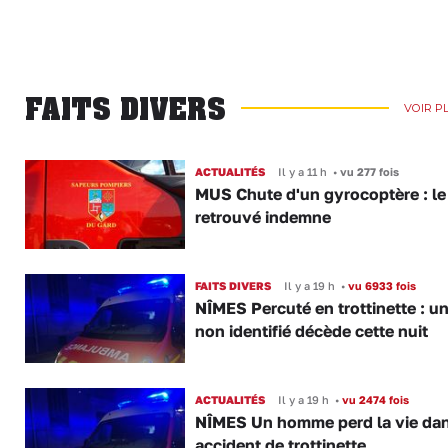
FAITS DIVERS
VOIR P
ACTUALITÉS
Il y a 11 h
•
vu 277 fois
MUS Chute d'un gyrocoptère : le 
retrouvé indemne
FAITS DIVERS
Il y a 19 h
•
vu 6933 fois
NÎMES Percuté en trottinette : u
non identifié décède cette nuit
ACTUALITÉS
Il y a 19 h
•
vu 2474 fois
NÎMES Un homme perd la vie da
accident de trottinette