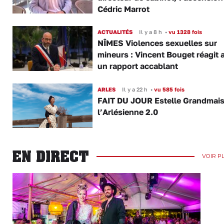
Cédric Marrot
ACTUALITÉS
Il y a 8 h
•
vu 1328 fois
NÎMES Violences sexuelles sur
mineurs : Vincent Bouget réagit 
un rapport accablant
ARLES
Il y a 22 h
•
vu 585 fois
FAIT DU JOUR Estelle Grandmai
l’Arlésienne 2.0
EN DIRECT
VOIR P