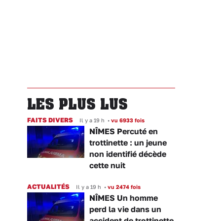
LES PLUS LUS
FAITS DIVERS
Il y a 19 h
•
vu 6933 fois
NÎMES Percuté en
trottinette : un jeune
non identifié décède
cette nuit
ACTUALITÉS
Il y a 19 h
•
vu 2474 fois
NÎMES Un homme
perd la vie dans un
accident de trottinette