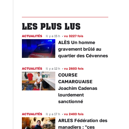
LES PLUS LUS
ACTUALITÉS
Il y a 15 h
•
vu 3227 fois
ALÈS Un homme
gravement brûlé au
quartier des Cévennes
ACTUALITÉS
Il y a 12 h
•
vu 2603 fois
COURSE
CAMARGUAISE
Joachim Cadenas
lourdement
sanctionné
ACTUALITÉS
Il y a 17 h
•
vu 2403 fois
ARLES Fédération des
manadiers : "ces