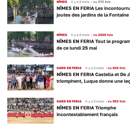
NÎMES
Il y a 2 mois
•
vu 273 fois
NÎMES EN FERIA Les incontourn
joutes des jardins de la Fontaine
NÎMES
Il y a 2 mois
•
vu 2026 fois
NÎMES EN FERIA Tout le progra
de ce lundi 25 mai
GARD EN FERIA
Il y a 2 mois
•
vu 842 fois
NÎMES EN FERIA Castella et De 
triomphent, Luque donne une le
GARD EN FERIA
Il y a 2 mois
•
vu 853 fois
NÎMES EN FERIA Triomphe
incontestablement français