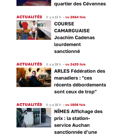
quartier des Cévennes
ACTUALITÉS
Il y a 13 h
•
vu 2664 fois
COURSE
CAMARGUAISE
Joachim Cadenas
lourdement
sanctionné
ACTUALITÉS
Il y a 19 h
•
vu 2425 fois
ARLES Fédération des
manadiers : "ces
récents débordements
sont ceux de trop"
ACTUALITÉS
Il y a 18 h
•
vu 1808 fois
NÎMES Affichage des
prix : la station-
service Auchan
sanctionnée d’une