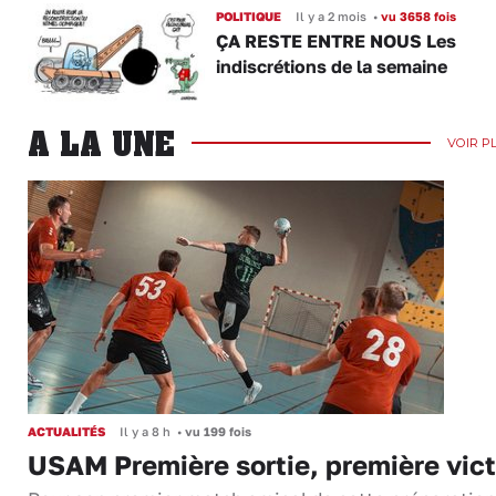
POLITIQUE
Il y a 2 mois
•
vu 3658 fois
ÇA RESTE ENTRE NOUS Les
indiscrétions de la semaine
A LA UNE
VOIR P
ACTUALITÉS
Il y a 8 h
•
vu 199 fois
USAM Première sortie, première vict