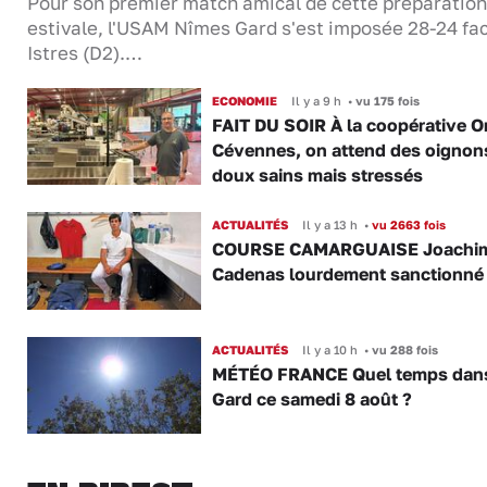
Pour son premier match amical de cette préparation
estivale, l'USAM Nîmes Gard s'est imposée 28-24 fa
Istres (D2).…
ECONOMIE
Il y a 9 h
•
vu 175 fois
FAIT DU SOIR À la coopérative O
Cévennes, on attend des oignon
doux sains mais stressés
ACTUALITÉS
Il y a 13 h
•
vu 2663 fois
COURSE CAMARGUAISE Joachi
Cadenas lourdement sanctionné
ACTUALITÉS
Il y a 10 h
•
vu 288 fois
MÉTÉO FRANCE Quel temps dans
Gard ce samedi 8 août ?