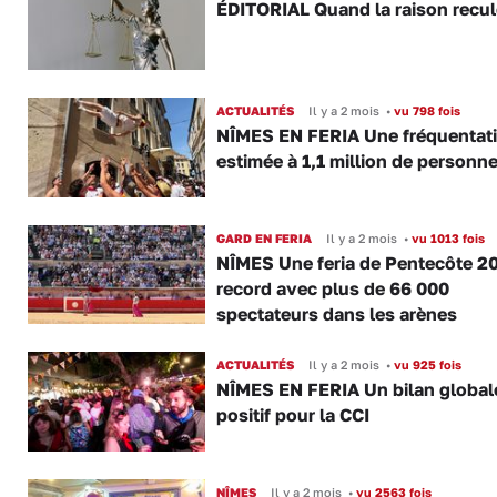
ÉDITORIAL Quand la raison recul
ACTUALITÉS
Il y a 2 mois
•
vu 798 fois
NÎMES EN FERIA Une fréquentat
estimée à 1,1 million de personn
GARD EN FERIA
Il y a 2 mois
•
vu 1013 fois
NÎMES Une feria de Pentecôte 2
record avec plus de 66 000
spectateurs dans les arènes
ACTUALITÉS
Il y a 2 mois
•
vu 925 fois
NÎMES EN FERIA Un bilan globa
positif pour la CCI
NÎMES
Il y a 2 mois
•
vu 2563 fois