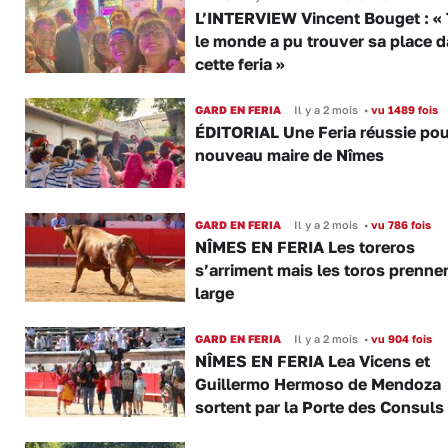
L’INTERVIEW Vincent Bouget : «
le monde a pu trouver sa place 
cette feria »
GARD EN FERIA
Il y a 2 mois
•
vu 1489 fois
ÉDITORIAL Une Feria réussie pou
nouveau maire de Nîmes
GARD EN FERIA
Il y a 2 mois
•
vu 786 fois
NÎMES EN FERIA Les toreros
s’arriment mais les toros prennen
large
GARD EN FERIA
Il y a 2 mois
•
vu 904 fois
NÎMES EN FERIA Lea Vicens et
Guillermo Hermoso de Mendoza
sortent par la Porte des Consuls