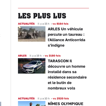
LES PLUS LUS
ACTUALITÉS
Il y a 15 h
•
vu 8164 fois
ARLES Un véhicule
percute un taureau :
t
l'Alliance Anticorrida
s'indigne
ARLES
Il y a 19 h
•
vu 3180 fois
TARASCON Il
découvre un homme
installé dans sa
résidence secondaire
et le butin de
nombreux vols
ACTUALITÉS
Il y a 10 h
•
vu 2520 fois
NÎMES OLYMPIQUE