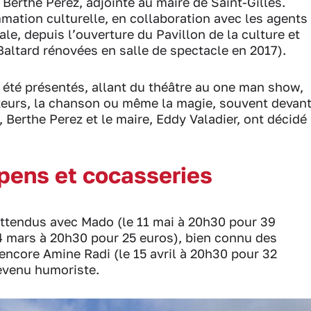
t Berthe Perez, adjointe au maire de Saint-Gilles.
mation culturelle, en collaboration avec les agents
le, depuis l’ouverture du Pavillon de la culture et
Baltard rénovées en salle de spectacle en 2017).
été présentés, allant du théâtre au one man show,
teurs, la chanson ou même la magie, souvent devan
 Berthe Perez et le maire, Eddy Valadier, ont décidé
spens et cocasseries
attendus avec Mado (le 11 mai à 20h30 pour 39
24 mars à 20h30 pour 25 euros), bien connu des
 encore Amine Radi (le 15 avril à 20h30 pour 32
evenu humoriste.