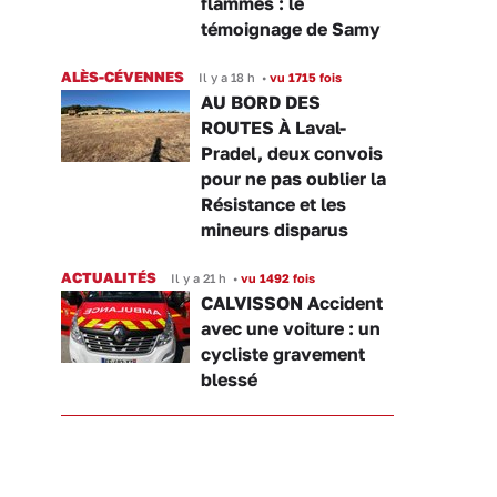
flammes : le
témoignage de Samy
ALÈS-CÉVENNES
Il y a 18 h
•
vu 1715 fois
AU BORD DES
ROUTES À Laval-
Pradel, deux convois
pour ne pas oublier la
Résistance et les
mineurs disparus
ACTUALITÉS
Il y a 21 h
•
vu 1492 fois
CALVISSON Accident
avec une voiture : un
cycliste gravement
blessé