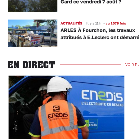
Gard ce vendredi 7 août ?
ACTUALITÉS
Il y a 11 h
•
vu 1079 fois
ARLES À Fourchon, les travaux
attribués à E.Leclerc ont démarr
EN DIRECT
VOIR P