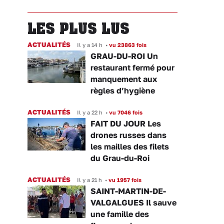
LES PLUS LUS
ACTUALITÉS
Il y a 14 h
•
vu 23863 fois
GRAU-DU-ROI Un
restaurant fermé pour
manquement aux
règles d’hygiène
ACTUALITÉS
Il y a 22 h
•
vu 7046 fois
FAIT DU JOUR Les
drones russes dans
les mailles des filets
du Grau-du-Roi
ACTUALITÉS
Il y a 21 h
•
vu 1957 fois
SAINT-MARTIN-DE-
VALGALGUES Il sauve
une famille des