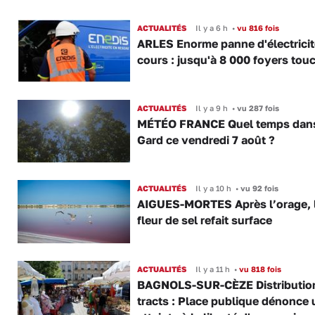
ACTUALITÉS
Il y a 6 h
•
vu 816 fois
ARLES Enorme panne d'électricit
cours : jusqu'à 8 000 foyers tou
ACTUALITÉS
Il y a 9 h
•
vu 287 fois
MÉTÉO FRANCE Quel temps dans
Gard ce vendredi 7 août ?
ACTUALITÉS
Il y a 10 h
•
vu 92 fois
AIGUES-MORTES Après l’orage, 
fleur de sel refait surface
ACTUALITÉS
Il y a 11 h
•
vu 818 fois
BAGNOLS-SUR-CÈZE Distributio
tracts : Place publique dénonce 