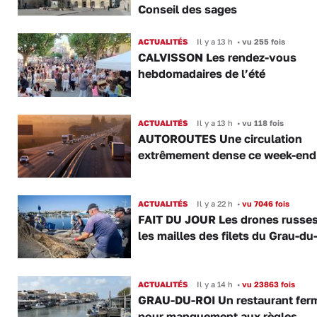
Conseil des sages
ACTUALITÉS
Il y a 13 h
•
vu 255 fois
CALVISSON Les rendez-vous
hebdomadaires de l’été
ACTUALITÉS
Il y a 13 h
•
vu 118 fois
AUTOROUTES Une circulation
extrêmement dense ce week-end
ACTUALITÉS
Il y a 22 h
•
vu 7046 fois
FAIT DU JOUR Les drones russe
les mailles des filets du Grau-du
ACTUALITÉS
Il y a 14 h
•
vu 23863 fois
GRAU-DU-ROI Un restaurant fer
pour manquement aux règles