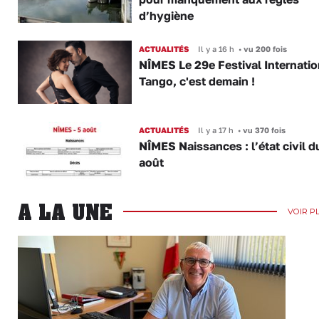
d’hygiène
ACTUALITÉS
Il y a 16 h
•
vu 200 fois
NÎMES Le 29e Festival Internatio
Tango, c'est demain !
ACTUALITÉS
Il y a 17 h
•
vu 370 fois
NÎMES Naissances : l’état civil d
août
A LA UNE
VOIR P