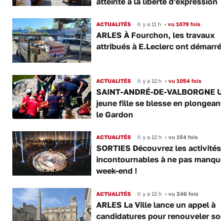
atteinte à la liberté d'expression
ACTUALITÉS
Il y a 11 h
•
vu 1079 fois
ARLES À Fourchon, les travaux
attribués à E.Leclerc ont démarr
ACTUALITÉS
Il y a 12 h
•
vu 1054 fois
SAINT-ANDRÉ-DE-VALBORGNE 
jeune fille se blesse en plongea
le Gardon
ACTUALITÉS
Il y a 12 h
•
vu 154 fois
SORTIES Découvrez les activités
incontournables à ne pas manqu
week-end !
ACTUALITÉS
Il y a 12 h
•
vu 246 fois
ARLES La Ville lance un appel à
candidatures pour renouveler s