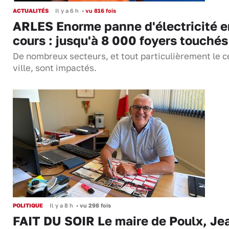
ACTUALITÉS
Il y a 6 h
•
vu 816 fois
ARLES Enorme panne d'électricité e
cours : jusqu'à 8 000 foyers touchés
De nombreux secteurs, et tout particulièrement le c
ville, sont impactés.
POLITIQUE
Il y a 8 h
•
vu 298 fois
FAIT DU SOIR Le maire de Poulx, Je