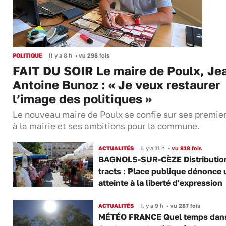
POLITIQUE
Il y a 8 h
•
vu 298 fois
FAIT DU SOIR Le maire de Poulx, Je
Antoine Bunoz : « Je veux restaurer
l’image des politiques »
Le nouveau maire de Poulx se confie sur ses premie
à la mairie et ses ambitions pour la commune.
ACTUALITÉS
Il y a 11 h
•
vu 818 fois
BAGNOLS-SUR-CÈZE Distributio
tracts : Place publique dénonce 
atteinte à la liberté d'expression
ACTUALITÉS
Il y a 9 h
•
vu 287 fois
MÉTÉO FRANCE Quel temps dans