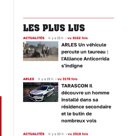
LES PLUS LUS
ACTUALITÉS
Il y a 15 h
•
vu 8162 fois
ARLES Un véhicule
percute un taureau :
l'Alliance Anticorrida
s'indigne
ARLES
Il y a 19 h
•
vu 3178 fois
TARASCON Il
découvre un homme
installé dans sa
résidence secondaire
et le butin de
nombreux vols
ACTUALITÉS
Il y a 10 h
•
vu 2518 fois