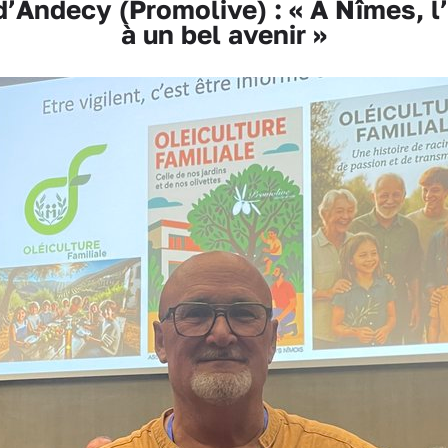
’Andecy (Promolive) : « À Nîmes, l’O
à un bel avenir »