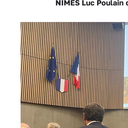
NÎMES Luc Poulain d