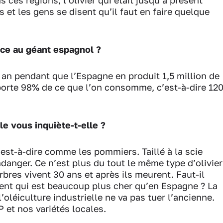
 ces régions, l’olivier qui était jusqu’à présent
 et les gens se disent qu’il faut en faire quelque
ace au géant espagnol ?
 an pendant que l’Espagne en produit 1,5 million de
porte 98% de ce que l’on consomme, c’est-à-dire 12
lle vous inquiète-t-elle ?
 C'est-à-dire comme les pommiers. Taillé à la scie
ndanger. Ce n’est plus du tout le même type d’olivier
arbres vivent 30 ans et après ils meurent. Faut-il
vient qui est beaucoup plus cher qu’en Espagne ? La
 l’oléiculture industrielle ne va pas tuer l’ancienne.
P et nos variétés locales.