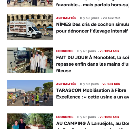
favorable... mais parfois hors-su
ACTUALITÉS
Il y a 3 jours
•
vu 432 fois
NÎMES Des cris de cochon simul
pour dénoncer l’élevage intensif
ECONOMIE
Il y a 5 jours
•
vu 1394 fois
FAIT DU JOUR À Monoblet, la so
repasse enfin dans les mains d'
fileuse
ACTUALITÉS
Il y a 5 jours
•
vu 681 fois
TARASCON Mobilisation à Fibre
Excellence : « cette usine a un av
ECONOMIE
Il y a 5 jours
•
vu 1028 fois
AU CAMPING À Lanuéjols, au Do