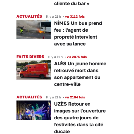
cliente du bar »
ACTUALITÉS
Il y a 21 h
•
vu 3112 fois
NÎMES Un bus prend
feu : l'agent de
propreté intervient
avec sa lance
FAITS DIVERS
Il y a 11 h
•
vu 2875 fois
ALÈS Un jeune homme
retrouvé mort dans
son appartement du
centre-ville
ACTUALITÉS
Il y a 21 h
•
vu 2164 fois
UZÈS Retour en
images sur l'ouverture
des quatre jours de
festivités dans la cité
ducale