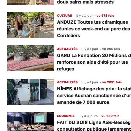
doux sains mais stressés
CULTURE
Il y a 1 jour
•
vu 678 fois
ANDUZE Toutes les céramiques
réunies ce week-end au parc des
Cordeliers
ACTUALITÉS
Il y a 1 jour
•
vu 295 fois
GARD La Fondation 30 Millions d
renforce son aide d'été pour les
refuges
ACTUALITÉS
Il y a 1 jour
•
vu 2051 fois
NÎMES Affichage des prix : la sta
service Auchan sanctionnée d’u
amende de 7 000 euros
ECONOMIE
Il y a 3 jours
•
vu 630 fois
FAIT DU SOIR Ligne Alès-Bessège
consultation publique largement