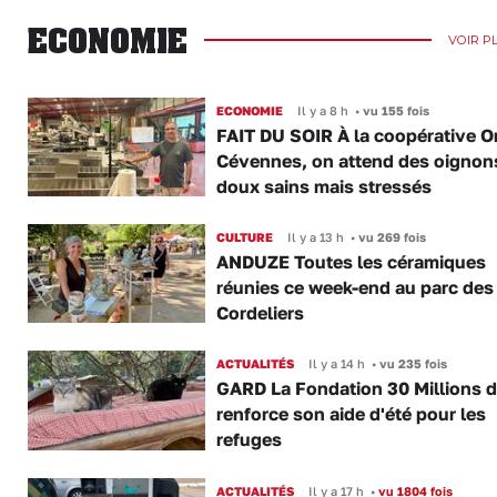
ECONOMIE
VOIR P
ECONOMIE
Il y a 8 h
•
vu 155 fois
FAIT DU SOIR À la coopérative O
Cévennes, on attend des oignon
doux sains mais stressés
CULTURE
Il y a 13 h
•
vu 269 fois
ANDUZE Toutes les céramiques
réunies ce week-end au parc des
Cordeliers
ACTUALITÉS
Il y a 14 h
•
vu 235 fois
GARD La Fondation 30 Millions d
renforce son aide d'été pour les
refuges
ACTUALITÉS
Il y a 17 h
•
vu 1804 fois