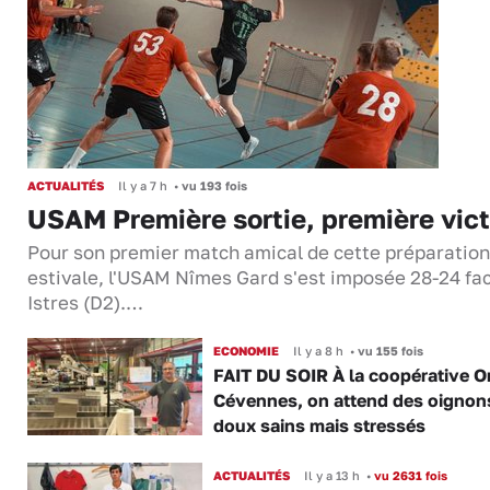
ACTUALITÉS
Il y a 7 h
•
vu 193 fois
USAM Première sortie, première vict
Pour son premier match amical de cette préparation
estivale, l'USAM Nîmes Gard s'est imposée 28-24 fa
Istres (D2).…
ECONOMIE
Il y a 8 h
•
vu 155 fois
FAIT DU SOIR À la coopérative O
Cévennes, on attend des oignon
doux sains mais stressés
ACTUALITÉS
Il y a 13 h
•
vu 2631 fois