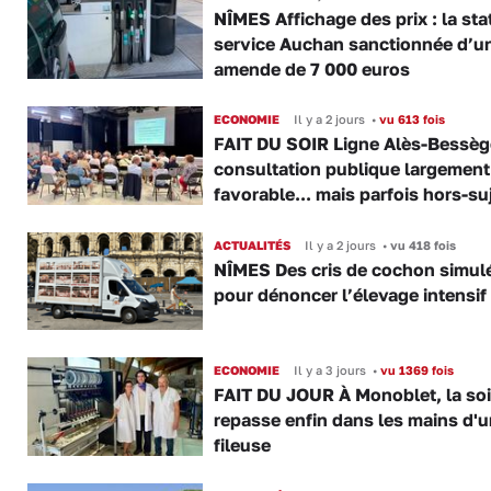
NÎMES Affichage des prix : la sta
service Auchan sanctionnée d’u
amende de 7 000 euros
ECONOMIE
Il y a 2 jours
•
vu 613 fois
FAIT DU SOIR Ligne Alès-Bessège
consultation publique largement
favorable... mais parfois hors-su
ACTUALITÉS
Il y a 2 jours
•
vu 418 fois
NÎMES Des cris de cochon simul
pour dénoncer l’élevage intensif
ECONOMIE
Il y a 3 jours
•
vu 1369 fois
FAIT DU JOUR À Monoblet, la so
repasse enfin dans les mains d'
fileuse