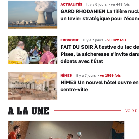
ACTUALITÉS
Il y a 6 jours
•
vu 448 fois
GARD RHODANIEN La filière nuclé
un levier stratégique pour l'éco
ECONOMIE
Il y a 7 jours
•
vu 922 fois
FAIT DU SOIR À l'estive du lac d
Pises, la sécheresse s'invite dan
débats avec l'État
NÎMES
Il y a 7 jours
•
vu 1569 fois
NÎMES Un nouvel hôtel ouvre en
centre-ville
A LA UNE
VOIR P