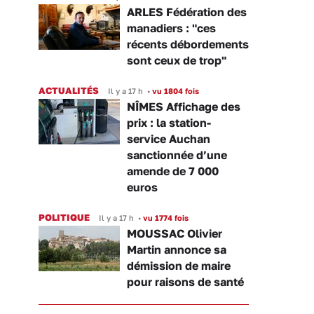
ARLES Fédération des
manadiers : "ces
récents débordements
sont ceux de trop"
ACTUALITÉS
Il y a 17 h
•
vu 1804 fois
NÎMES Affichage des
prix : la station-
service Auchan
sanctionnée d’une
amende de 7 000
euros
POLITIQUE
Il y a 17 h
•
vu 1774 fois
MOUSSAC Olivier
Martin annonce sa
démission de maire
pour raisons de santé