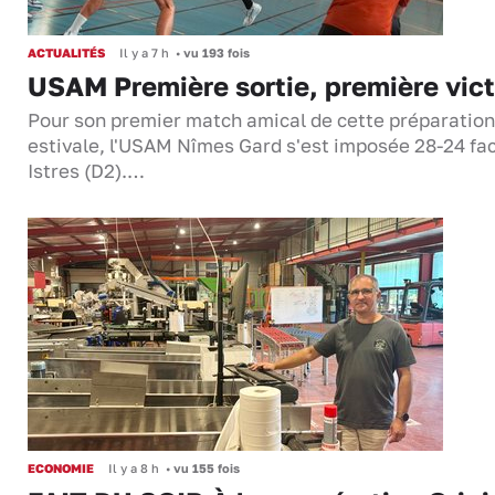
ACTUALITÉS
Il y a 7 h
•
vu 193 fois
USAM Première sortie, première vict
Pour son premier match amical de cette préparation
estivale, l'USAM Nîmes Gard s'est imposée 28-24 fa
Istres (D2).…
ECONOMIE
Il y a 8 h
•
vu 155 fois