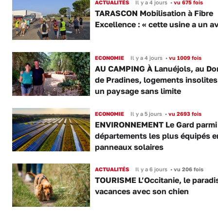
ACTUALITÉS
Il y a 4 jours
•
vu 675 fois
TARASCON Mobilisation à Fibre
Excellence : « cette usine a un av
ECONOMIE
Il y a 4 jours
•
vu 1009 fois
AU CAMPING À Lanuéjols, au Do
de Pradines, logements insolite
un paysage sans limite
ECONOMIE
Il y a 5 jours
•
vu 2693 fois
ENVIRONNEMENT Le Gard parmi 
départements les plus équipés e
panneaux solaires
ACTUALITÉS
Il y a 6 jours
•
vu 206 fois
TOURISME L’Occitanie, le paradi
vacances avec son chien