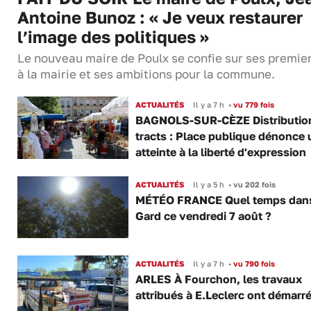
Antoine Bunoz : « Je veux restaurer
l’image des politiques »
Le nouveau maire de Poulx se confie sur ses premie
à la mairie et ses ambitions pour la commune.
ACTUALITÉS
Il y a 7 h
•
vu 779 fois
BAGNOLS-SUR-CÈZE Distributio
tracts : Place publique dénonce 
atteinte à la liberté d'expression
ACTUALITÉS
Il y a 5 h
•
vu 202 fois
MÉTÉO FRANCE Quel temps dans
Gard ce vendredi 7 août ?
ACTUALITÉS
Il y a 7 h
•
vu 790 fois
ARLES À Fourchon, les travaux
attribués à E.Leclerc ont démarr