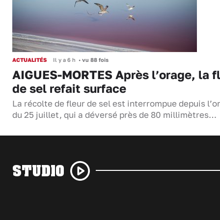
ACTUALITÉS
Il y a 6 h
•
vu 88 fois
AIGUES-MORTES Après l’orage, la f
de sel refait surface
La récolte de fleur de sel est interrompue depuis l’o
du 25 juillet, qui a déversé près de 80 millimètres…
STUDIO