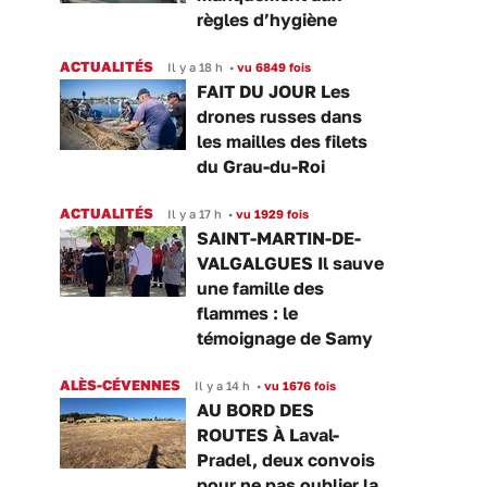
règles d’hygiène
ACTUALITÉS
Il y a 18 h
•
vu 6849 fois
FAIT DU JOUR Les
drones russes dans
les mailles des filets
du Grau-du-Roi
ACTUALITÉS
Il y a 17 h
•
vu 1929 fois
SAINT-MARTIN-DE-
VALGALGUES Il sauve
une famille des
flammes : le
témoignage de Samy
ALÈS-CÉVENNES
Il y a 14 h
•
vu 1676 fois
AU BORD DES
ROUTES À Laval-
Pradel, deux convois
pour ne pas oublier la