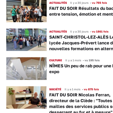
ACTUALITÉS
Il y a 30 jours
•
vu 755 fois
FAIT DU SOIR Résultats du bac
entre tension, émotion et ment
ACTUALITÉS
Il y a 30 jours
•
vu 1861 fois
SAINT-CHRISTOL-LEZ-ALÈS L
lycée Jacques-Prévert lance 
nouvelles formations en alter
CULTURE
Il y a 1 mois
•
vu 195 fois
NÎMES Un peu de rab pour une 
expo
SOCIÉTÉ
Il y a 1 mois
•
vu 875 fois
FAIT DU SOIR Nicolas Ferran,
directeur de la Clède : "Toutes
mailles des services publics s
desserrent au fur et à mesure"