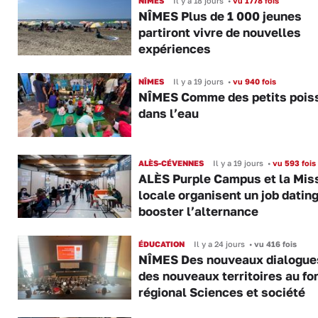
NÎMES
Il y a 18 jours
•
vu 1778 fois
NÎMES Plus de 1 000 jeunes
partiront vivre de nouvelles
expériences
NÎMES
Il y a 19 jours
•
vu 940 fois
NÎMES Comme des petits pois
dans l’eau
ALÈS-CÉVENNES
Il y a 19 jours
•
vu 593 fois
ALÈS Purple Campus et la Mis
locale organisent un job datin
booster l’alternance
ÉDUCATION
Il y a 24 jours
•
vu 416 fois
NÎMES Des nouveaux dialogue
des nouveaux territoires au f
régional Sciences et société