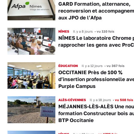
GARD Formation, alternance,
reconversion et accompagnem
aux JPO de l’Afpa
NÎMES
Il y a 8 jours
•
vu 110 fois
NÎMES Le laboratoire Chrome 
rapprocher les gens avec Pro
ÉDUCATION
Il y a 12 jours
•
vu 367 fois
OCCITANIE Près de 100 %
d’insertion professionnelle av
Purple Campus
ALÈS-CÉVENNES
Il y a 18 jours
•
vu 508 fois
MÉJANNES-LÈS-ALÈS Une nou
formation Constructeur bois a
BTP Occitanie