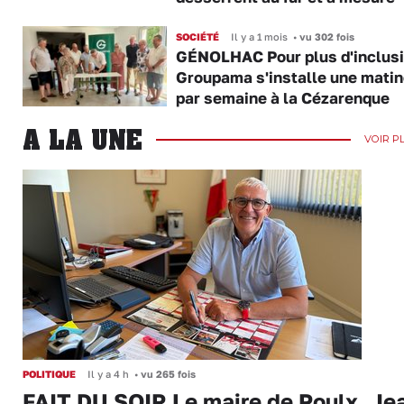
SOCIÉTÉ
Il y a 1 mois
•
vu 302 fois
GÉNOLHAC Pour plus d'inclusi
Groupama s'installe une mati
par semaine à la Cézarenque
A LA UNE
VOIR P
POLITIQUE
Il y a 4 h
•
vu 265 fois
FAIT DU SOIR Le maire de Poulx, Je