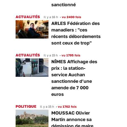
sanctionné
ACTUALITÉS
Il y a 16 h
•
vu 2400 fois
ARLES Fédération des
manadiers : "ces
récents débordements
sont ceux de trop"
ACTUALITÉS
Il y a 15 h
•
vu 1795 fois
NÎMES Affichage des
prix : la station-
service Auchan
sanctionnée d’une
amende de 7 000
euros
POLITIQUE
Il y a 15 h
•
vu 1762 fois
MOUSSAC Olivier
Martin annonce sa
démission de maire