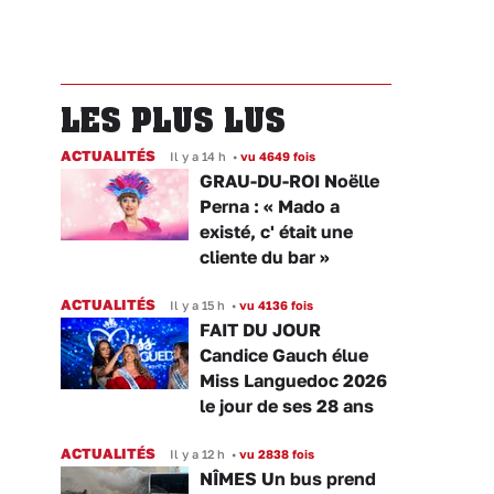
LES PLUS LUS
ACTUALITÉS
Il y a 14 h
•
vu 4649 fois
GRAU-DU-ROI Noëlle
Perna : « Mado a
existé, c' était une
cliente du bar »
ACTUALITÉS
Il y a 15 h
•
vu 4136 fois
FAIT DU JOUR
Candice Gauch élue
Miss Languedoc 2026
le jour de ses 28 ans
ACTUALITÉS
Il y a 12 h
•
vu 2838 fois
NÎMES Un bus prend