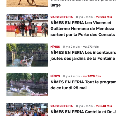
large
GARD EN FERIA
Il y a 2 mois
•
vu 904 fois
NÎMES EN FERIA Lea Vicens et
Guillermo Hermoso de Mendoza
sortent par la Porte des Consuls
NÎMES
Il y a 2 mois
•
vu 273 fois
NÎMES EN FERIA Les incontourn
joutes des jardins de la Fontaine
NÎMES
Il y a 2 mois
•
vu 2026 fois
NÎMES EN FERIA Tout le progra
de ce lundi 25 mai
GARD EN FERIA
Il y a 2 mois
•
vu 843 fois
NÎMES EN FERIA Castella et De 