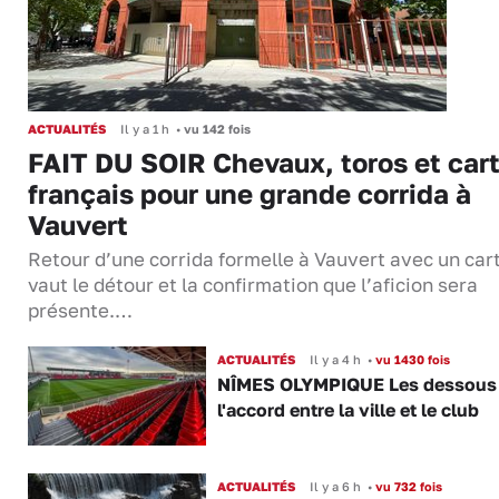
ACTUALITÉS
Il y a 1 h
•
vu 142 fois
FAIT DU SOIR Chevaux, toros et cart
français pour une grande corrida à
Vauvert
Retour d’une corrida formelle à Vauvert avec un cart
vaut le détour et la confirmation que l’aficion sera
présente.…
ACTUALITÉS
Il y a 4 h
•
vu 1430 fois
NÎMES OLYMPIQUE Les dessous
l'accord entre la ville et le club
ACTUALITÉS
Il y a 6 h
•
vu 732 fois