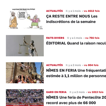
ACTUALITÉS
Il y a 1 mois
•
vu 4612 fois
ÇA RESTE ENTRE NOUS Les
indiscrétions de la semaine
FAITS DIVERS
Il y a 1 mois
•
vu 756 fois
ÉDITORIAL Quand la raison recul
ACTUALITÉS
Il y a 2 mois
•
vu 804 fois
NÎMES EN FERIA Une fréquentat
estimée à 1,1 million de personn
GARD EN FERIA
Il y a 2 mois
•
vu 1013 fois
NÎMES Une feria de Pentecôte 2
record avec plus de 66 000