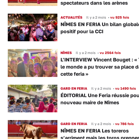
spectateurs dans les arènes
ACTUALITÉS
Il y a 2 mois
•
vu 925 fois
NÎMES EN FERIA Un bilan globa
positif pour la CCI
NÎMES
Il y a 2 mois
•
vu 2564 fois
L’INTERVIEW Vincent Bouget : «
le monde a pu trouver sa place 
cette feria »
GARD EN FERIA
Il y a 2 mois
•
vu 1490 fois
ÉDITORIAL Une Feria réussie pou
nouveau maire de Nîmes
GARD EN FERIA
Il y a 2 mois
•
vu 786 fois
NÎMES EN FERIA Les toreros
s’arriment mais les toros prennen