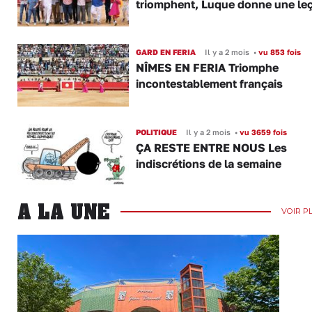
triomphent, Luque donne une le
GARD EN FERIA
Il y a 2 mois
•
vu 853 fois
NÎMES EN FERIA Triomphe
incontestablement français
POLITIQUE
Il y a 2 mois
•
vu 3659 fois
ÇA RESTE ENTRE NOUS Les
indiscrétions de la semaine
A LA UNE
VOIR P