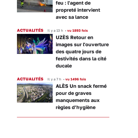
feu : l'agent de
propreté intervient
avec sa lance
ACTUALITÉS
Il y a 13 h
•
vu 1893 fois
UZÈS Retour en
images sur l'ouverture
des quatre jours de
festivités dans la cité
ducale
ACTUALITÉS
Il y a 7 h
•
vu 1496 fois
ALÈS Un snack fermé
pour de graves
manquements aux
règles d’hygiène