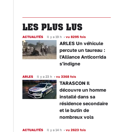
LES PLUS LUS
ACTUALITÉS
Il y a 19 h
•
vu 8295 fois
ARLES Un véhicule
percute un taureau :
l'Alliance Anticorrida
s'indigne
ARLES
Il y a 23 h
•
vu 3368 fois
TARASCON Il
découvre un homme
installé dans sa
résidence secondaire
et le butin de
nombreux vols
ACTUALITÉS
Il y a 14 h
•
vu 2623 fois