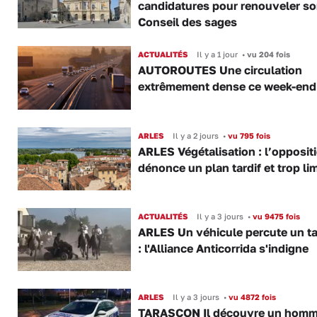
candidatures pour renouveler s
Conseil des sages
ACTUALITÉS
Il y a 1 jour
•
vu 204 fois
AUTOROUTES Une circulation
extrêmement dense ce week-end
ARLES
Il y a 2 jours
•
vu 795 fois
ARLES Végétalisation : l’opposit
dénonce un plan tardif et trop lim
ACTUALITÉS
Il y a 3 jours
•
vu 9475 fois
ARLES Un véhicule percute un t
: l'Alliance Anticorrida s'indigne
ARLES
Il y a 3 jours
•
vu 4872 fois
TARASCON Il découvre un hom