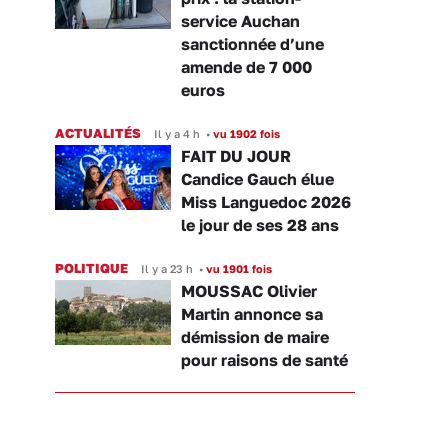
service Auchan
sanctionnée d’une
amende de 7 000
euros
ACTUALITÉS
Il y a 4 h
•
vu 1902 fois
FAIT DU JOUR
Candice Gauch élue
Miss Languedoc 2026
le jour de ses 28 ans
POLITIQUE
Il y a 23 h
•
vu 1901 fois
MOUSSAC Olivier
Martin annonce sa
démission de maire
pour raisons de santé