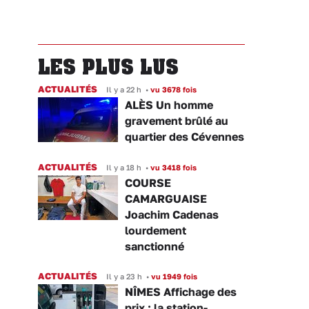
LES PLUS LUS
ACTUALITÉS
Il y a 22 h
•
vu 3678 fois
ALÈS Un homme
gravement brûlé au
quartier des Cévennes
ACTUALITÉS
Il y a 18 h
•
vu 3418 fois
COURSE
CAMARGUAISE
Joachim Cadenas
lourdement
sanctionné
ACTUALITÉS
Il y a 23 h
•
vu 1949 fois
NÎMES Affichage des
prix : la station-