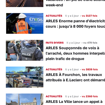
week-end
ACTUALITÉS
Il y a 1 jour
•
vu 3137 fois
ARLES Enorme panne d'électricit
cours : jusqu'à 8 000 foyers tou
FAITS DIVERS
Il y a 1 jour
•
vu 479 fois
ARLES Soupçonnés de vols à
l'arraché, deux hommes interpell
plein trafic de drogue
ACTUALITÉS
Il y a 1 jour
•
vu 3839 fois
ARLES À Fourchon, les travaux
attribués à E.Leclerc ont démarr
ACTUALITÉS
Il y a 1 jour
•
vu 2360 fois
ARLES La Ville lance un appel à