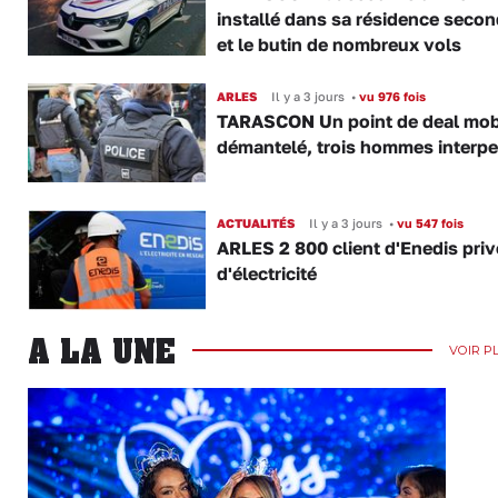
installé dans sa résidence secon
et le butin de nombreux vols
ARLES
Il y a 3 jours
•
vu 976 fois
TARASCON Un point de deal mob
démantelé, trois hommes interpe
ACTUALITÉS
Il y a 3 jours
•
vu 547 fois
ARLES 2 800 client d'Enedis priv
d'électricité
A LA UNE
VOIR P