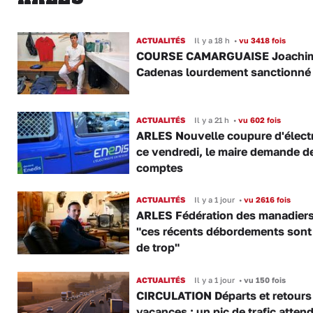
ACTUALITÉS
Il y a 18 h
•
vu 3418 fois
COURSE CAMARGUAISE Joachi
Cadenas lourdement sanctionné
ACTUALITÉS
Il y a 21 h
•
vu 602 fois
ARLES Nouvelle coupure d'électr
ce vendredi, le maire demande d
comptes
ACTUALITÉS
Il y a 1 jour
•
vu 2616 fois
ARLES Fédération des manadiers
"ces récents débordements sont
de trop"
ACTUALITÉS
Il y a 1 jour
•
vu 150 fois
CIRCULATION Départs et retours
vacances : un pic de trafic atten