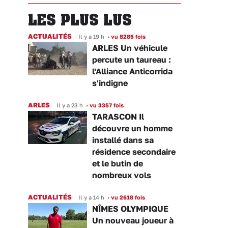
LES PLUS LUS
ACTUALITÉS
Il y a 19 h
•
vu 8285 fois
ARLES Un véhicule
percute un taureau :
l'Alliance Anticorrida
s'indigne
ARLES
Il y a 23 h
•
vu 3357 fois
TARASCON Il
découvre un homme
installé dans sa
résidence secondaire
et le butin de
nombreux vols
ACTUALITÉS
Il y a 14 h
•
vu 2618 fois
NÎMES OLYMPIQUE
Un nouveau joueur à