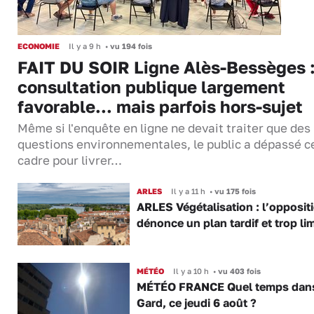
ECONOMIE
Il y a 9 h
•
vu 194 fois
FAIT DU SOIR Ligne Alès-Bessèges :
consultation publique largement
favorable... mais parfois hors-sujet
Même si l'enquête en ligne ne devait traiter que des
questions environnementales, le public a dépassé c
cadre pour livrer…
ARLES
Il y a 11 h
•
vu 175 fois
ARLES Végétalisation : l’opposit
dénonce un plan tardif et trop lim
MÉTÉO
Il y a 10 h
•
vu 403 fois
MÉTÉO FRANCE Quel temps dans
Gard, ce jeudi 6 août ?