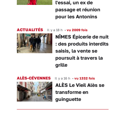
l'essai, un ex de
passage et réunion
pour les Antonins
ACTUALITÉS
Il y a 18 h
•
vu 2009 fois
NÎMES Épicerie de nuit
: des produits interdits
saisis, la vente se
poursuit à travers la
grille
ALÈS-CÉVENNES
Il y a 16 h
•
vu 1332 fois
ALÈS Le Vieil Alès se
transforme en
guinguette