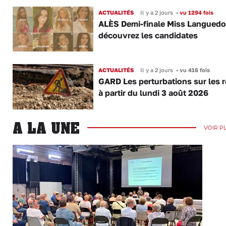
ACTUALITÉS
Il y a 2 jours
•
vu 1294 fois
ALÈS Demi-finale Miss Languedo
découvrez les candidates
ACTUALITÉS
Il y a 2 jours
•
vu 416 fois
GARD Les perturbations sur les 
à partir du lundi 3 août 2026
A LA UNE
VOIR P