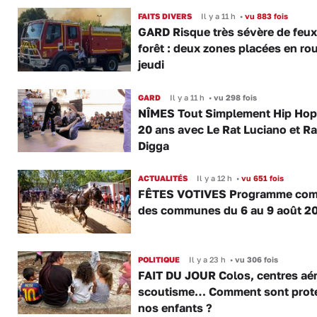
FAITS DIVERS
Il y a 11 h
•
vu 883 fois
GARD Risque très sévère de feux
forêt : deux zones placées en ro
jeudi
GARD
Il y a 11 h
•
vu 298 fois
NÎMES Tout Simplement Hip Hop 
20 ans avec Le Rat Luciano et R
Digga
ACTUALITÉS
Il y a 12 h
•
vu 651 fois
FÊTES VOTIVES Programme com
des communes du 6 au 9 août 2
POLITIQUE
Il y a 23 h
•
vu 306 fois
FAIT DU JOUR Colos, centres aér
scoutisme… Comment sont prot
nos enfants ?