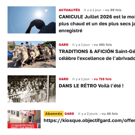
ACTUALITÉS
Il y a 1 jour
•
vu 99 fois
CANICULE Juillet 2026 est le moi
plus chaud et un des plus secs j
enregistré
GARD
Il y a 1 jour
•
vu 461 fois
TRADITIONS & AFICIÓN Saint-Gé
célèbre l'excellence de l’abrivad
GARD
Il y a 1 jour
•
vu 716 fois
DANS LE RÉTRO Voilà l’été !
Abonnés
GARD
Il y a 2 jours
•
vu 46 fois
https://kiosque.objectifgard.com/offe