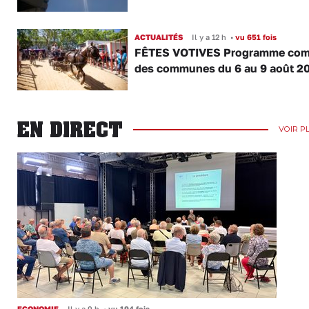
ACTUALITÉS
Il y a 12 h
•
vu 651 fois
FÊTES VOTIVES Programme com
des communes du 6 au 9 août 2
EN DIRECT
VOIR P
ECONOMIE
Il y a 9 h
•
vu 194 fois