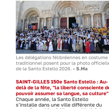
Les délégations félibréennes en costume
traditionnel posent pour la photo officiell
de la Santo Estello 2026. •
S.Ma
SAINT-GILLES 150e Santo Estello : Au-
delà de la fête, "la liberté consciente d
pouvoir assumer sa langue, sa culture"
Chaque année, la Santo Estello
s’installe dans une ville différente du