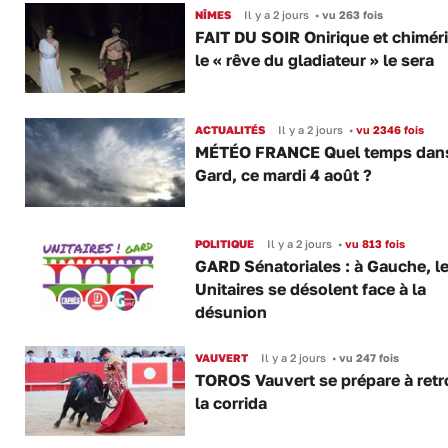
NÎMES
Il y a 2 jours
•
vu 263 fois
FAIT DU SOIR Onirique et chimér
le « rêve du gladiateur » le sera
ACTUALITÉS
Il y a 2 jours
•
vu 2346 fois
MÉTÉO FRANCE Quel temps dans
Gard, ce mardi 4 août ?
POLITIQUE
Il y a 2 jours
•
vu 813 fois
GARD Sénatoriales : à Gauche, l
Unitaires se désolent face à la
désunion
VAUVERT
Il y a 2 jours
•
vu 247 fois
TOROS Vauvert se prépare à retr
la corrida