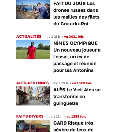
FAIT DU JOUR Les
drones russes dans
les mailles des filets
du Grau-du-Roi
ACTUALITÉS
Il y a 21 h
•
vu 3031 fois
NÎMES OLYMPIQUE
Un nouveau joueur à
l'essai, un ex de
passage et réunion
pour les Antonins
ALÈS-CÉVENNES
Il y a 23 h
•
vu 1628 fois
ALÈS Le Vieil Alès se
transforme en
guinguette
FAITS DIVERS
Il y a 18 h
•
vu 1288 fois
GARD Risque très
sévère de feux de