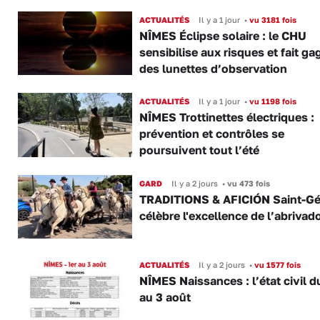
ACTUALITÉS
Il y a 1 jour
•
vu 3181 fois
NÎMES Éclipse solaire : le CHU
sensibilise aux risques et fait ga
des lunettes d’observation
ACTUALITÉS
Il y a 1 jour
•
vu 1198 fois
NÎMES Trottinettes électriques :
prévention et contrôles se
poursuivent tout l’été
GARD
Il y a 2 jours
•
vu 473 fois
TRADITIONS & AFICIÓN Saint-Gé
célèbre l'excellence de l’abrivad
ACTUALITÉS
Il y a 2 jours
•
vu 1577 fois
NÎMES Naissances : l’état civil d
au 3 août