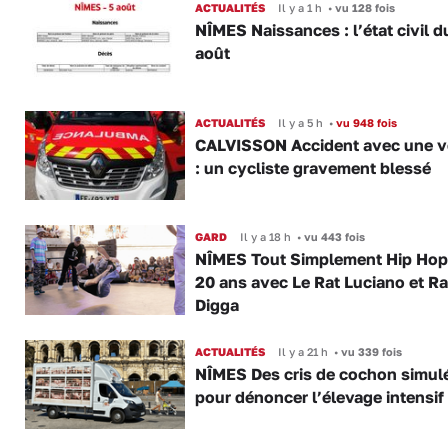
ACTUALITÉS
Il y a 1 h
•
vu 128 fois
NÎMES Naissances : l’état civil d
août
ACTUALITÉS
Il y a 5 h
•
vu 948 fois
CALVISSON Accident avec une v
: un cycliste gravement blessé
GARD
Il y a 18 h
•
vu 443 fois
NÎMES Tout Simplement Hip Hop 
20 ans avec Le Rat Luciano et R
Digga
ACTUALITÉS
Il y a 21 h
•
vu 339 fois
NÎMES Des cris de cochon simul
pour dénoncer l’élevage intensif