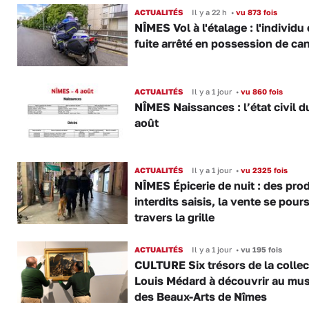
ACTUALITÉS
Il y a 22 h
•
vu 873 fois
NÎMES Vol à l'étalage : l'individu
fuite arrêté en possession de ca
ACTUALITÉS
Il y a 1 jour
•
vu 860 fois
NÎMES Naissances : l’état civil d
août
ACTUALITÉS
Il y a 1 jour
•
vu 2325 fois
NÎMES Épicerie de nuit : des pro
interdits saisis, la vente se pours
travers la grille
ACTUALITÉS
Il y a 1 jour
•
vu 195 fois
CULTURE Six trésors de la collec
Louis Médard à découvrir au mu
des Beaux-Arts de Nîmes