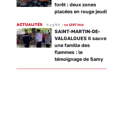
forêt : deux zones
placées en rouge jeudi
ACTUALITÉS
Il y a 5 h
•
vu 1197 fois
SAINT-MARTIN-DE-
VALGALGUES Il sauve
une famille des
flammes : le
témoignage de Samy