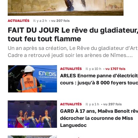
ACTUALITÉS
Il y a 2 h
•
vu 207 fois
FAIT DU JOUR Le rêve du gladiateur
tout feu tout flamme
Un an après sa création, Le Rêve du gladiateur d’Ar
Cadre a retrouvé jeudi soir les arènes de Nîmes.…
ACTUALITÉS
Il y a 10 h
•
vu 1707 fois
ARLES Enorme panne d'électricit
cours : jusqu'à 8 000 foyers tou
ACTUALITÉS
Il y a 1 h
•
vu 297 fois
GARD À 17 ans, Maëva Benoit rê
décrocher la couronne de Miss
Languedoc