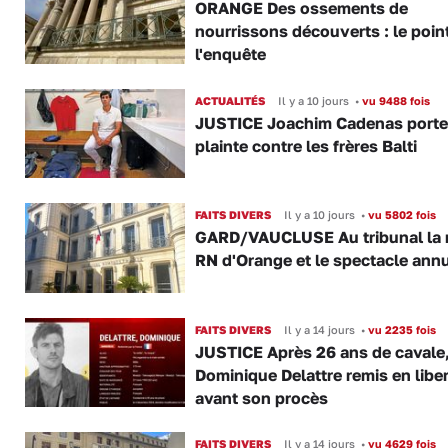
ORANGE Des ossements de
nourrissons découverts : le poin
l'enquête
ACTUALITÉS
Il y a 10 jours
•
vu 9488 fois
JUSTICE Joachim Cadenas porte
plainte contre les frères Balti
FAITS DIVERS
Il y a 10 jours
•
vu 5802 fois
GARD/VAUCLUSE Au tribunal la 
RN d'Orange et le spectacle ann
FAITS DIVERS
Il y a 14 jours
•
vu 2235 fois
JUSTICE Après 26 ans de cavale
Dominique Delattre remis en libe
avant son procès
FAITS DIVERS
Il y a 14 jours
•
vu 4629 fois