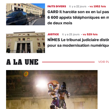
FAITS DIVERS
Il y a 22 jours
•
vu 1952 fois
GARD Il harcèle son ex en lui pa
6 600 appels téléphoniques en 
de deux mois
JUSTICE
Il y a 23 jours
•
vu 529 fois
NÎMES Le tribunal judiciaire dist
pour sa modernisation numériqu
A LA UNE
VOIR P