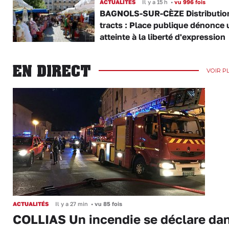
ACTUALITÉS
Il y a 15 h
•
vu 996 fois
BAGNOLS-SUR-CÈZE Distributio
tracts : Place publique dénonce 
atteinte à la liberté d'expression
EN DIRECT
VOIR P
ACTUALITÉS
Il y a 27 min
•
vu 85 fois
COLLIAS Un incendie se déclare da