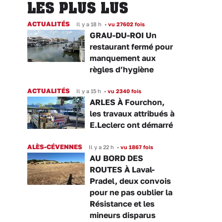
LES PLUS LUS
ACTUALITÉS
Il y a 18 h
•
vu 27602 fois
GRAU-DU-ROI Un
restaurant fermé pour
manquement aux
règles d’hygiène
ACTUALITÉS
Il y a 15 h
•
vu 2340 fois
ARLES À Fourchon,
les travaux attribués à
E.Leclerc ont démarré
ALÈS-CÉVENNES
Il y a 22 h
•
vu 1867 fois
AU BORD DES
ROUTES À Laval-
Pradel, deux convois
pour ne pas oublier la
Résistance et les
mineurs disparus