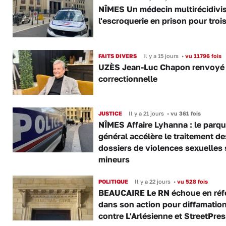
NÎMES Un médecin multirécidivis
l'escroquerie en prison pour troi
FAITS DIVERS
Il y a 15 jours
•
vu 11796 fois
UZÈS Jean-Luc Chapon renvoyé
correctionnelle
JUSTICE
Il y a 21 jours
•
vu 361 fois
NÎMES Affaire Lyhanna : le parqu
général accélère le traitement de
dossiers de violences sexuelles 
mineurs
POLITIQUE
Il y a 22 jours
•
vu 528 fois
BEAUCAIRE Le RN échoue en réf
dans son action pour diffamatio
contre L'Arlésienne et StreetPre