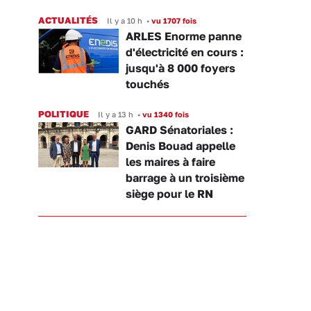
ACTUALITÉS
Il y a 10 h
•
vu 1707 fois
ARLES Enorme panne
d'électricité en cours :
jusqu'à 8 000 foyers
touchés
POLITIQUE
Il y a 13 h
•
vu 1340 fois
GARD Sénatoriales :
Denis Bouad appelle
les maires à faire
barrage à un troisième
siège pour le RN