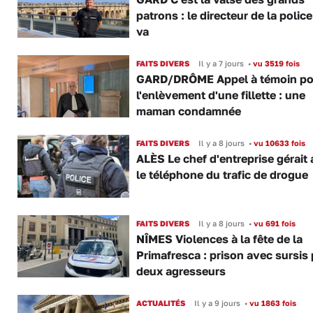
patrons : le directeur de la police
va
FAITS DIVERS
Il y a 7 jours
•
vu 3519 fois
GARD/DRÔME Appel à témoin po
l'enlèvement d'une fillette : une
maman condamnée
FAITS DIVERS
Il y a 8 jours
•
vu 10633 fois
ALÈS Le chef d'entreprise gérait 
le téléphone du trafic de drogue
FAITS DIVERS
Il y a 8 jours
•
vu 691 fois
NÎMES Violences à la fête de la
Primafresca : prison avec sursis
deux agresseurs
ACTUALITÉS
Il y a 9 jours
•
vu 1863 fois